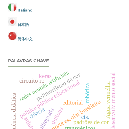
Italiano
日本語
简体中文
PALAVRAS-CHAVE
redes neurais artificiais
polimorfismo de cor
desenvolvimento social
keras
circuito rc
política pública educacional
Água vermelha
robótica
sequência didática
transporte escolar brasileiro
editorial
ciência
quítons
olimpíada
cts.
arduino
padrões de cor
transgênicos