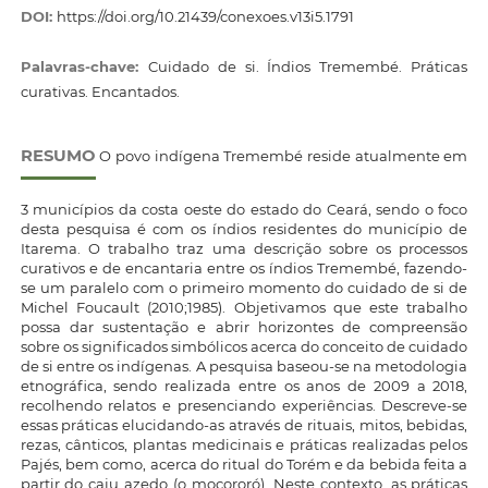
DOI:
https://doi.org/10.21439/conexoes.v13i5.1791
Palavras-chave:
Cuidado de si. Índios Tremembé. Práticas
curativas. Encantados.
RESUMO
O povo indígena Tremembé reside atualmente em
3 municípios da costa oeste do estado do Ceará, sendo o foco
desta pesquisa é com os índios residentes do município de
Itarema. O trabalho traz uma descrição sobre os processos
curativos e de encantaria entre os índios Tremembé, fazendo-
se um paralelo com o primeiro momento do cuidado de si de
Michel Foucault (2010;1985). Objetivamos que este trabalho
possa dar sustentação e abrir horizontes de compreensão
sobre os significados simbólicos acerca do conceito de cuidado
de si entre os indígenas. A pesquisa baseou-se na metodologia
etnográfica, sendo realizada entre os anos de 2009 a 2018,
recolhendo relatos e presenciando experiências. Descreve-se
essas práticas elucidando-as através de rituais, mitos, bebidas,
rezas, cânticos, plantas medicinais e práticas realizadas pelos
Pajés, bem como, acerca do ritual do Torém e da bebida feita a
partir do caju azedo (o mocororó). Neste contexto, as práticas