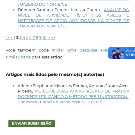
JUAZEIRO DO NORTE/CE
Déborah Santana Pereira, Ialuska Guerra ,
ANÁLISE DO
NÍVEL DE ATIVIDADE FÍSICA NOS ASILOS E
NSTITUIÇÕES DE APOIO AOS IDOSOS NA CIDADE DE
JUAZEIRO DO NORTE/CE
<<
<
1
2
3
4
5
6
7
8
9
10
>
>>
Você também pode
iniciar uma pesquisa avançada por
similaridade
para este artigo.
Artigos mais lidos pelo mesmo(s) autor(es)
Arliene Stephanie Menezes Pereira, Antonio Júnior Alves
Ribeiro,
METODOLOGIAS ATIVAS: RELATO DE PRÁTICA
DOCENTE UTILIZANDO O MÉTODO PEER INSTRUCTION
,
Conexões - Ciência e Tecnologia: v. 17 (2023)
ENVIAR SUBMISSÃO