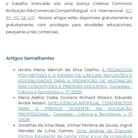
o trabalho licenciado sob uma licença Creative Commons
Atribuição-NãoComercial-CompartilhaIgual 4.0 Internacional
(CC
BY -NC-SA 4.0)
. Nossos artigos estão disponíveis gratuitamente e
gratuitamente, com privilégios para atividades educacionais,
pesqueiras e não comerciais.
Artigos Semelhantes
Iandra Maria Weirich da Silva Coelho,
A PEDAGOGIA
PÓS-MÉTODO E O ENSINO DE LÍNGUAS: REFLEXÕES E
POSSIBLIDADES PARA A PROMOÇÃO DE MUDANÇAS
NAS CONCEPÇÕES E PRÁTICAS DOCENTES
,
Conexões -
Ciência e Tecnologia: v. 17 (2023)
Maria Adélia Costa, Giuliano Richard Ribeiro, Eduardo
André Mossin,
INTELIGÊNCIA ARTIFICIAL: CONTRIBUTOS
PARA A PRÁTICA DOCENTE NA EDUCAÇÃO
PROFISSIONAL
,
Conexões - Ciência e Tecnologia: v. 17
(2023)
Jonathas da Silva Rosa, Vilmar Ferreira de Souza, Ingrid
Mendes de Lima Gomes,
Uma Análise do Discurso
Político Estudantil de Carina Vitral à Luz da Linguística