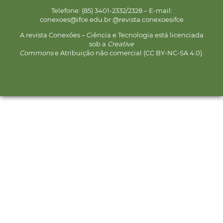
Telefone: (85) 3401-2332/2328 – E-mail:
conexoes@ifce.edu.br @revista.conexoesifce
A revista Conexões – Ciência e Tecnologia está licenciada
sob a
Creative
Commons
e Atribuição não comercial (CC BY-NC-SA 4.0).