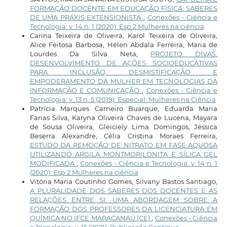
FORMAÇÃO DOCENTE EM EDUCAÇÃO FÍSICA: SABERES
DE UMA PRÁXIS EXTENSIONISTA
,
Conexões - Ciência e
Tecnologia: v. 14 n. 1 (2020): Esp.2 Mulheres na ciência
Carina Teixeira de Oliveira, Karol Teixeira de Oliveira,
Alice Feitosa Barbosa, Hélen Abdala Ferreira, Maria de
Lourdes Da Silva Neta,
PROJETO DIVAS:
DESENVOLVIMENTO DE AÇÕES SOCIOEDUCATIVAS
PARA INCLUSÃO, DESMISTIFICAÇÃO E
EMPODERAMENTO DA MULHER EM TECNOLOGIAS DA
INFORMAÇÃO E COMUNICAÇÃO
,
Conexões - Ciência e
Tecnologia: v. 13 n. 5 (2019): Especial: Mulheres na Ciência
Patrícia Marques Carneiro Buarque, Eduarda Maria
Farias Silva, Karyna Oliveira Chaves de Lucena, Mayara
de Sousa Oliveira, Gleiciely Lima Domingos, Jéssica
Beserra Alexandre, Célia Cristina Moraes Ferreira,
ESTUDO DA REMOÇÃO DE NITRATO EM FASE AQUOSA
UTILIZANDO ARGILA MONTMORILONITA E SÍLICA GEL
MODIFICADA
,
Conexões - Ciência e Tecnologia: v. 14 n. 1
(2020): Esp.2 Mulheres na ciência
Vitória Maria Coutinho Gomes, Silvany Bastos Santiago,
A PLURALIDADE DOS SABERES DOS DOCENTES E AS
RELAÇÕES ENTRE SI: UMA ABORDAGEM SOBRE A
FORMAÇÃO DOS PROFESSORES DA LICENCIATURA EM
QUÍMICA NO IFCE MARACANAÚ (CE)
,
Conexões - Ciência