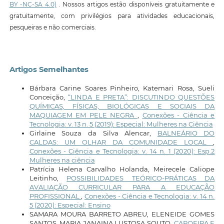
BY -NC-SA 4.0)
. Nossos artigos estão disponíveis gratuitamente e
gratuitamente, com privilégios para atividades educacionais,
pesqueiras e não comerciais.
Artigos Semelhantes
Bárbara Carine Soares Pinheiro, Katemari Rosa, Sueli
Conceição,
“LINDA E PRETA”: DISCUTINDO QUESTÕES
QUÍMICAS, FÍSICAS, BIOLÓGICAS E SOCIAIS DA
MAQUIAGEM EM PELE NEGRA
,
Conexões - Ciência e
Tecnologia: v. 13 n. 5 (2019): Especial: Mulheres na Ciência
Girlaine Souza da Silva Alencar,
BALNEÁRIO DO
CALDAS: UM OLHAR DA COMUNIDADE LOCAL
,
Conexões - Ciência e Tecnologia: v. 14 n. 1 (2020): Esp.2
Mulheres na ciência
Patrícia Helena Carvalho Holanda, Meirecele Caliope
Leitinho,
POSSIBILIDADES TEÓRICO-PRÁTICAS DA
AVALIAÇÃO CURRICULAR PARA A EDUCAÇÃO
PROFISSIONAL
,
Conexões - Ciência e Tecnologia: v. 14 n.
5 (2020): Especial: Ensino
SAMARA MOURA BARRETO ABREU, ELENEIDE GOMES
SANTOS, MARIA JANAINA LUSTOSA SOUTO,
CAPOEIRA E