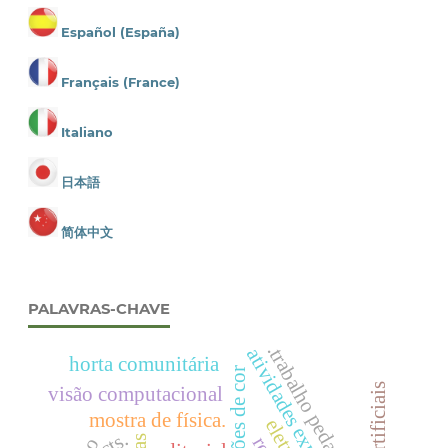
Español (España)
Français (France)
Italiano
日本語
简体中文
PALAVRAS-CHAVE
.trabalho pedagógico.
atividades experimentais
horta comunitária
padrões de cor
visão computacional
mostra de física.
cts.