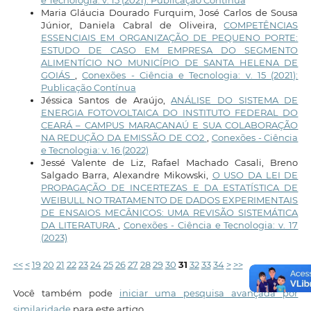
e Tecnologia: v. 15 (2021): Publicação Contínua
Maria Gláucia Dourado Furquim, José Carlos de Sousa
Júnior, Daniela Cabral de Oliveira,
COMPETÊNCIAS
ESSENCIAIS EM ORGANIZAÇÃO DE PEQUENO PORTE:
ESTUDO DE CASO EM EMPRESA DO SEGMENTO
ALIMENTÍCIO NO MUNICÍPIO DE SANTA HELENA DE
GOIÁS
,
Conexões - Ciência e Tecnologia: v. 15 (2021):
Publicação Contínua
Jéssica Santos de Araújo,
ANÁLISE DO SISTEMA DE
ENERGIA FOTOVOLTAICA DO INSTITUTO FEDERAL DO
CEARÁ – CAMPUS MARACANAÚ E SUA COLABORAÇÃO
NA REDUÇÃO DA EMISSÃO DE CO2
,
Conexões - Ciência
e Tecnologia: v. 16 (2022)
Jessé Valente de Liz, Rafael Machado Casali, Breno
Salgado Barra, Alexandre Mikowski,
O USO DA LEI DE
PROPAGAÇÃO DE INCERTEZAS E DA ESTATÍSTICA DE
WEIBULL NO TRATAMENTO DE DADOS EXPERIMENTAIS
DE ENSAIOS MECÂNICOS: UMA REVISÃO SISTEMÁTICA
DA LITERATURA
,
Conexões - Ciência e Tecnologia: v. 17
(2023)
<<
<
19
20
21
22
23
24
25
26
27
28
29
30
31
32
33
34
>
>>
Você também pode
iniciar uma pesquisa avançada por
similaridade
para este artigo.