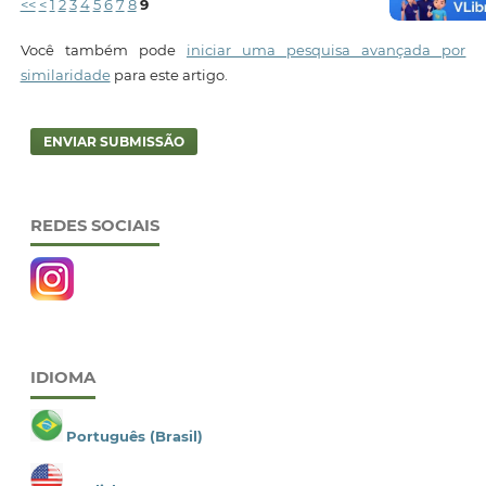
<<
<
1
2
3
4
5
6
7
8
9
Você também pode
iniciar uma pesquisa avançada por
similaridade
para este artigo.
ENVIAR SUBMISSÃO
REDES SOCIAIS
IDIOMA
Português (Brasil)