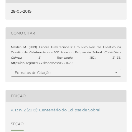
28-05-2019
COMO CITAR
Makler, M. (2019). Lentes Gravitacionais: Um Rico Recurso Didático na
Ocasião da Celebração dos 100 Anos do Eclipse de Sobral.
Conexões -
Ciência E Tecnologia
,
13
(2), 21–36.
https://doi.org/10.21439/conexoes.v13i2.1679
Fomatos de Citação
EDIÇÃO
v. 13 n. 2 (2019): Centenário do Eclipse de Sobral
SEÇÃO