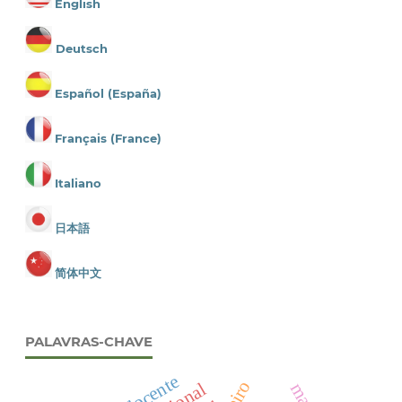
English
Deutsch
Español (España)
Français (France)
Italiano
日本語
简体中文
PALAVRAS-CHAVE