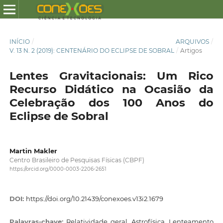
INÍCIO
/
ARQUIVOS
/
V. 13 N. 2 (2019): CENTENÁRIO DO ECLIPSE DE SOBRAL
/
Artigos
Lentes Gravitacionais: Um Rico
Recurso Didático na Ocasião da
Celebração dos 100 Anos do
Eclipse de Sobral
Martin Makler
Centro Brasileiro de Pesquisas Físicas (CBPF)
https://orcid.org/0000-0003-2206-2651
DOI:
https://doi.org/10.21439/conexoes.v13i2.1679
Palavras-chave:
Relatividade geral. Astrofísica. Lenteamento