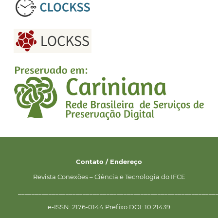
Contato / Endereço
Revista Conexões – Ciência e Tecnologia do IFCE
__________________________________________________________
e-ISSN: 2176-0144 Prefixo DOI: 10.21439