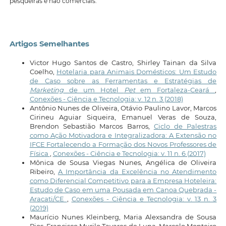
pesqueiras e não comerciais.
Artigos Semelhantes
Victor Hugo Santos de Castro, Shirley Tainan da Silva
Coelho,
Hotelaria para Animais Domésticos: Um Estudo
de Caso sobre as Ferramentas e Estratégias de
Marketing
de um Hotel
Pet
em Fortaleza-Ceará
,
Conexões - Ciência e Tecnologia: v. 12 n. 3 (2018)
Antônio Nunes de Oliveira, Otávio Paulino Lavor, Marcos
Cirineu Aguiar Siqueira, Emanuel Veras de Souza,
Brendon Sebastião Marcos Barros,
Ciclo de Palestras
como Ação Motivadora e Integralizadora: A Extensão no
IFCE Fortalecendo a Formação dos Novos Professores de
Física
,
Conexões - Ciência e Tecnologia: v. 11 n. 6 (2017)
Mônica de Sousa Viegas Nunes, Angélica de Oliveira
Ribeiro,
A Importância da Excelência no Atendimento
como Diferencial Competitivo para a Empresa Hoteleira:
Estudo de Caso em uma Pousada em Canoa Quebrada -
Aracati/CE
,
Conexões - Ciência e Tecnologia: v. 13 n. 3
(2019)
Maurício Nunes Kleinberg, Maria Alexsandra de Sousa
Rios, Francisco Murilo Tavares de Luna, Marcelo Monteiro