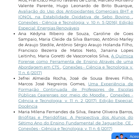
Valente Parente, Hugo Leonardo de Brito Buarque,
Avaliação do Uso dos Antioxidantes Comerciais BHT e
IONOL na Estabilidade Oxidativa de Sebo Bovino
,
Conexões - Ciência e Tecnologia: v. 10 n. 5 (2016): Edição
Especial: Energias Renováveis
Ana Kédyna Ribeiro de Souza, Caroline de Goes
Sampaio, Maria Cleide da Silva Barroso, Antônio Marley
de Araujo Stedile, Antônio Sérgio Araujo Holanda Filho,
Francisco Bezerra de Matos Neto, Janaina Lopes
Leitinho, Maria Goretti de Vasconcelos Silva,
A Química
Forense como Ferramenta de Ensino Através de uma
Abordagem em CTS
,
Conexões - Ciência e Tecnologia: v.
11 n. 6 (2017)
Jefrei Almeida Rocha, José de Sousa Breves Filho,
Marcos José Negreiros Gomes,
Uma Experiência de
Formação Continuada de Professores de Escolas
Públicas Cearenses por meio do Moodle
,
Conexões -
Ciência e Tecnologia: v. 11 n. 2 (2017): Edição Especial:
Docência
Maria Milena Fernandes da Silva, Ileane Oliveira Barros,
Briófitas e Pteridófitas: A Perspectiva dos Alunos do
Sétimo Ano do Ensino Fundamental de Jaguaribe, CE
,
Conexões - Ciência e Tecnologia: v. 11 n. 6 (2017)