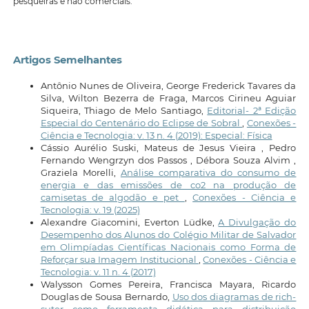
pesqueiras e não comerciais.
Artigos Semelhantes
Antônio Nunes de Oliveira, George Frederick Tavares da
Silva, Wilton Bezerra de Fraga, Marcos Cirineu Aguiar
Siqueira, Thiago de Melo Santiago,
Editorial- 2ª Edição
Especial do Centenário do Eclipse de Sobral
,
Conexões -
Ciência e Tecnologia: v. 13 n. 4 (2019): Especial: Física
Cássio Aurélio Suski, Mateus de Jesus Vieira , Pedro
Fernando Wengrzyn dos Passos , Débora Souza Alvim ,
Graziela Morelli,
Análise comparativa do consumo de
energia e das emissões de co2 na produção de
camisetas de algodão e pet
,
Conexões - Ciência e
Tecnologia: v. 19 (2025)
Alexandre Giacomini, Everton Lüdke,
A Divulgação do
Desempenho dos Alunos do Colégio Militar de Salvador
em Olimpíadas Científicas Nacionais como Forma de
Reforçar sua Imagem Institucional
,
Conexões - Ciência e
Tecnologia: v. 11 n. 4 (2017)
Walysson Gomes Pereira, Francisca Mayara, Ricardo
Douglas de Sousa Bernardo,
Uso dos diagramas de rich-
suter como ferramenta didática para distribuição