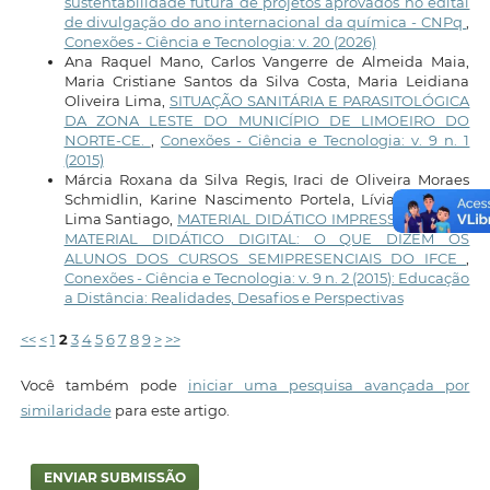
sustentabilidade futura de projetos aprovados no edital
de divulgação do ano internacional da química - CNPq
,
Conexões - Ciência e Tecnologia: v. 20 (2026)
Ana Raquel Mano, Carlos Vangerre de Almeida Maia,
Maria Cristiane Santos da Silva Costa, Maria Leidiana
Oliveira Lima,
SITUAÇÃO SANITÁRIA E PARASITOLÓGICA
DA ZONA LESTE DO MUNICÍPIO DE LIMOEIRO DO
NORTE-CE.
,
Conexões - Ciência e Tecnologia: v. 9 n. 1
(2015)
Márcia Roxana da Silva Regis, Iraci de Oliveira Moraes
Schmidlin, Karine Nascimento Portela, Lívia Maria de
Lima Santiago,
MATERIAL DIDÁTICO IMPRESSO VERSUS
MATERIAL DIDÁTICO DIGITAL: O QUE DIZEM OS
ALUNOS DOS CURSOS SEMIPRESENCIAIS DO IFCE
,
Conexões - Ciência e Tecnologia: v. 9 n. 2 (2015): Educação
a Distância: Realidades, Desafios e Perspectivas
<<
<
1
2
3
4
5
6
7
8
9
>
>>
Você também pode
iniciar uma pesquisa avançada por
similaridade
para este artigo.
ENVIAR SUBMISSÃO