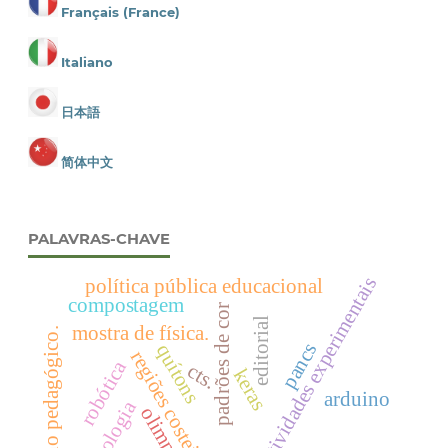
Français (France)
Italiano
日本語
简体中文
PALAVRAS-CHAVE
atividades experimentais
política pública educacional
compostagem
padrões de cor
editorial
mostra de física.
.trabalho pedagógico.
pancs
quítons
regiões costeiras
robótica
cts.
keras
arduino
olimpíada