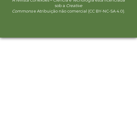
A revista Conexões – Ciência e Tecnologia está licenciada
sob a
Creative
Commons
e Atribuição não comercial (CC BY-NC-SA 4.0).