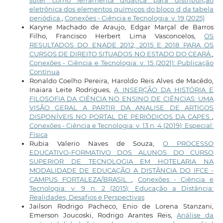
eletrônica dos elementos químicos do bloco d da tabela
periódica
,
Conexões - Ciência e Tecnologia: v. 19 (2025)
Karyne Machado de Araujo, Edgar Marçal de Barros
Filho, Francisco Herbert Lima Vasconcelos,
OS
RESULTADOS DO ENADE 2012, 2015 E 2018 PARA OS
CURSOS DE DIREITO SITUADOS NO ESTADO DO CEARÁ
,
Conexões - Ciência e Tecnologia: v. 15 (2021): Publicação
Contínua
Ronaldo Coelho Pereira, Haroldo Reis Alves de Macêdo,
Inaiara Leite Rodrigues,
A INSERÇÃO DA HISTÓRIA E
FILOSOFIA DA CIÊNCIA NO ENSINO DE CIÊNCIAS: UMA
VISÃO GERAL A PARTIR DA ANALISE DE ARTIGOS
DISPONÍVEIS NO PORTAL DE PERIÓDICOS DA CAPES
,
Conexões - Ciência e Tecnologia: v. 13 n. 4 (2019): Especial:
Física
Rubia Valerio Naves de Souza,
O PROCESSO
EDUCATIVO-FORMATIVO DOS ALUNOS DO CURSO
SUPERIOR DE TECNOLOGIA EM HOTELARIA NA
MODALIDADE DE EDUCAÇÃO A DISTÂNCIA DO IFCE -
CAMPUS FORTALEZA/BRASIL
,
Conexões - Ciência e
Tecnologia: v. 9 n. 2 (2015): Educação a Distância:
Realidades, Desafios e Perspectivas
Jailson Rodrigo Pacheco, Enio de Lorena Stanzani,
Emerson Joucoski, Rodrigo Arantes Reis,
Análise da