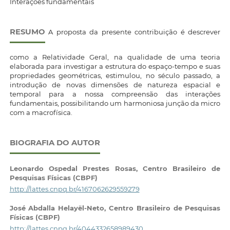
Interações fundamentais
RESUMO
A proposta da presente contribuição é descrever
como a Relatividade Geral, na qualidade de uma teoria
elaborada para investigar a estrutura do espaço-tempo e suas
propriedades geométricas, estimulou, no século passado, a
introdução de novas dimensões de natureza espacial e
temporal para a nossa compreensão das interações
fundamentais, possibilitando um harmoniosa junção da micro
com a macrofísica.
BIOGRAFIA DO AUTOR
Leonardo Ospedal Prestes Rosas,
Centro Brasileiro de
Pesquisas Físicas (CBPF)
http://lattes.cnpq.br/4167062629559279
José Abdalla Helayël-Neto,
Centro Brasileiro de Pesquisas
Físicas (CBPF)
http://lattes.cnpq.br/4044332658989430