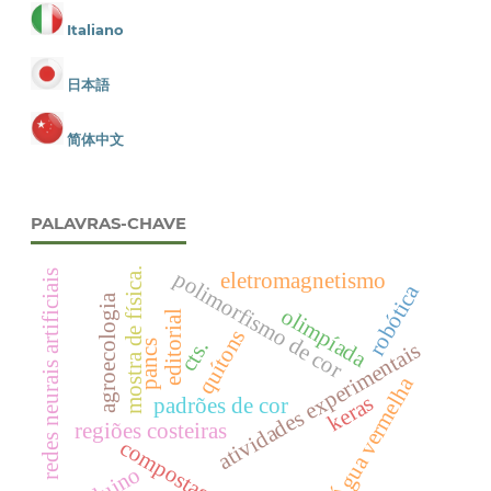
Italiano
日本語
简体中文
PALAVRAS-CHAVE
mostra de física.
polimorfismo de cor
eletromagnetismo
redes neurais artificiais
robótica
agroecologia
olimpíada
editorial
quítons
cts.
atividades experimentais
pancs
Água vermelha
keras
padrões de cor
regiões costeiras
compostagem
arduino