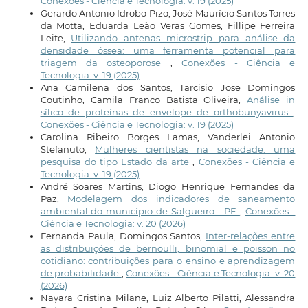
Conexões - Ciência e Tecnologia: v. 19 (2025)
Gerardo Antonio Idrobo Pizo, José Maurício Santos Torres
da Motta, Eduarda Leão Veras Gomes, Fillipe Ferreira
Leite,
Utilizando antenas microstrip para análise da
densidade óssea: uma ferramenta potencial para
triagem da osteoporose
,
Conexões - Ciência e
Tecnologia: v. 19 (2025)
Ana Camilena dos Santos, Tarcisio Jose Domingos
Coutinho, Camila Franco Batista Oliveira,
Análise in
sílico de proteínas de envelope de orthobunyavirus
,
Conexões - Ciência e Tecnologia: v. 19 (2025)
Carolina Ribeiro Borges Lamas, Vanderlei Antonio
Stefanuto,
Mulheres cientistas na sociedade: uma
pesquisa do tipo Estado da arte
,
Conexões - Ciência e
Tecnologia: v. 19 (2025)
André Soares Martins, Diogo Henrique Fernandes da
Paz,
Modelagem dos indicadores de saneamento
ambiental do município de Salgueiro - PE
,
Conexões -
Ciência e Tecnologia: v. 20 (2026)
Fernanda Paula, Domingos Santos,
Inter-relações entre
as distribuições de bernoulli, binomial e poisson no
cotidiano: contribuições para o ensino e aprendizagem
de probabilidade
,
Conexões - Ciência e Tecnologia: v. 20
(2026)
Nayara Cristina Milane, Luiz Alberto Pilatti, Alessandra