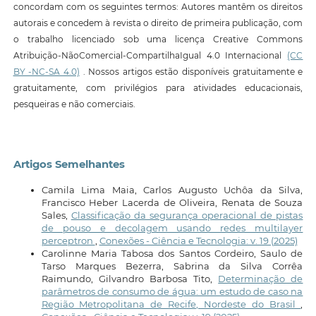
concordam com os seguintes termos: Autores mantêm os direitos
autorais e concedem à revista o direito de primeira publicação, com
o trabalho licenciado sob uma licença Creative Commons
Atribuição-NãoComercial-CompartilhaIgual 4.0 Internacional
(CC
BY -NC-SA 4.0)
. Nossos artigos estão disponíveis gratuitamente e
gratuitamente, com privilégios para atividades educacionais,
pesqueiras e não comerciais.
Artigos Semelhantes
Camila Lima Maia, Carlos Augusto Uchôa da Silva,
Francisco Heber Lacerda de Oliveira, Renata de Souza
Sales,
Classificação da segurança operacional de pistas
de pouso e decolagem usando redes multilayer
perceptron
,
Conexões - Ciência e Tecnologia: v. 19 (2025)
Carolinne Maria Tabosa dos Santos Cordeiro, Saulo de
Tarso Marques Bezerra, Sabrina da Silva Corrêa
Raimundo, Gilvandro Barbosa Tito,
Determinação de
parâmetros de consumo de água: um estudo de caso na
Região Metropolitana de Recife, Nordeste do Brasil
,