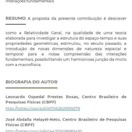
Interações fundamentais
RESUMO
A proposta da presente contribuição é descrever
como a Relatividade Geral, na qualidade de uma teoria
elaborada para investigar a estrutura do espaço-tempo e suas
propriedades geométricas, estimulou, no século passado, a
introdução de novas dimensões de natureza espacial e
temporal para a nossa compreensão das interações
fundamentais, possibilitando um harmoniosa junção da micro
com a macrofísica.
BIOGRAFIA DO AUTOR
Leonardo Ospedal Prestes Rosas,
Centro Brasileiro de
Pesquisas Físicas (CBPF)
http://lattes.cnpq.br/4167062629559279
José Abdalla Helayël-Neto,
Centro Brasileiro de Pesquisas
Físicas (CBPF)
http://lattes.cnpq.br/4044332658989430