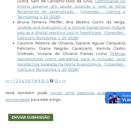
Dutra, Sani de Carvalho Rutz da Silva,
Gamificação no
ensino superior em saúde: quando o jogo se torna
ferramenta de aprendizado
,
Conexões - Ciência e
Tecnologia: v. 20 (2026)
Bruna Ferreira Pfeiffer, Ana Beatriz Gorini da Veiga,
Update and evaluation of a clinical bacteriology mobile
app as a digital learning tool in healthcare
,
Conexões -
Ciência e Tecnologia: v. 20 (2026)
Caroline Moreira de Oliveira, Josiane Aguiar Cerqueira
Feliciano, Diana Negrão Cavalcanti, Kamila Castro
Grokoski, Viviane de Oliveira Freitas Lione,
Práticas
psicomotoras como estratégia para a inclusão: uma
perspectiva baseada na teoria bioecológica
,
Conexões -
Ciência e Tecnologia: v. 20 (2026)
<<
<
1
2
3
4
5
6
7
8
9
10
11
12
13
>
>>
Você também pode
iniciar uma pesquisa avançada por
similaridade
para este artigo.
ENVIAR SUBMISSÃO