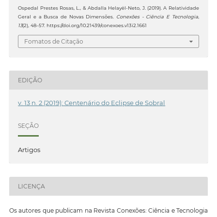
Ospedal Prestes Rosas, L., & Abdalla Helayël-Neto, J. (2019). A Relatividade
Geral e a Busca de Novas Dimensões.
Conexões - Ciência E Tecnologia
,
13
(2), 48–57. https://doi.org/10.21439/conexoes.v13i2.1661
Fomatos de Citação
EDIÇÃO
v. 13 n. 2 (2019): Centenário do Eclipse de Sobral
SEÇÃO
Artigos
LICENÇA
Os autores que publicam na Revista Conexões: Ciência e Tecnologia