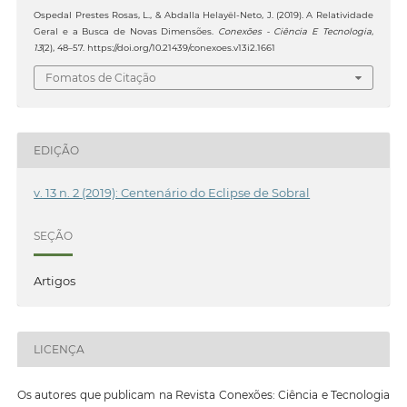
Ospedal Prestes Rosas, L., & Abdalla Helayël-Neto, J. (2019). A Relatividade
Geral e a Busca de Novas Dimensões.
Conexões - Ciência E Tecnologia
,
13
(2), 48–57. https://doi.org/10.21439/conexoes.v13i2.1661
Fomatos de Citação
EDIÇÃO
v. 13 n. 2 (2019): Centenário do Eclipse de Sobral
SEÇÃO
Artigos
LICENÇA
Os autores que publicam na Revista Conexões: Ciência e Tecnologia