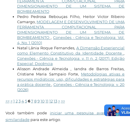
FERRAMENTA COMPUTACIONAL PARA
DIMENSIONAMENTO DE UM SISTEMA DE
BOMBEAMENTO
Pedro Pedrosa Rebouças Filho, Heitor Victor Ribeiro
Camargo,
MODELAGEM E DESENVOLVIMENTO DE UMA
FERRAMENTA COMPUTACIONAL PARA
DIMENSIONAMENTO DE UM SISTEMA DE
BOMBEAMENTO
,
Conexões - Ciência e Tecnologia: Vol.
4, No. 1 (2010)
Natal Lânia Roque Fernandes,
A Dimensão Experiencial
como Elemento Constitutivo da Identidade Docente
,
Conexões - Ciência e Tecnologia: v. 11 n. 2 (2017): Edição
Especial: Docência
Alisson Andrade Almeida , Iandra de Barros Freitas,
Cristiane Maria Sampaio Forte,
Metodologias ativas e
recursos midiáticos: uso, dificuldades e estratégias para
a prática docente
,
Conexões - Ciência e Tecnologia: v. 20
(2026)
<<
<
1
2
3
4
5
6
7
8
9
10
11
12
13
>
>>
Você também pode
iniciar uma pesquisa avançada por
similaridade
para este artigo.