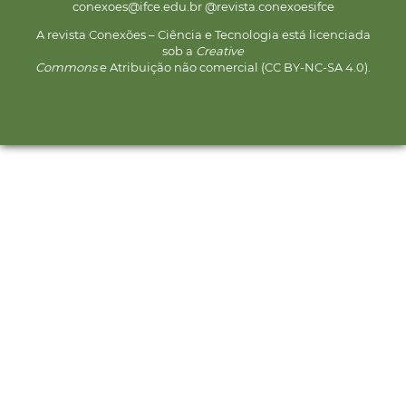
conexoes@ifce.edu.br @revista.conexoesifce
A revista Conexões – Ciência e Tecnologia está licenciada
sob a
Creative
Commons
e Atribuição não comercial (CC BY-NC-SA 4.0).