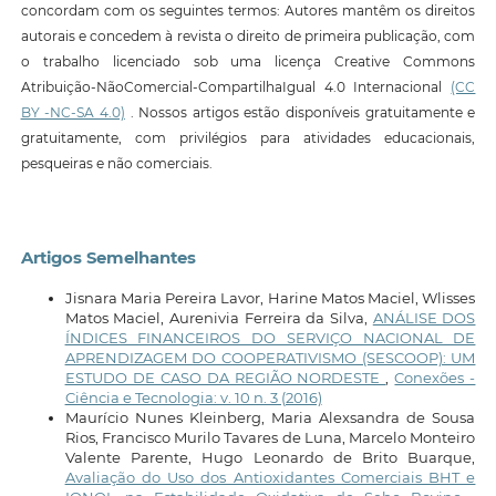
concordam com os seguintes termos: Autores mantêm os direitos
autorais e concedem à revista o direito de primeira publicação, com
o trabalho licenciado sob uma licença Creative Commons
Atribuição-NãoComercial-CompartilhaIgual 4.0 Internacional
(CC
BY -NC-SA 4.0)
. Nossos artigos estão disponíveis gratuitamente e
gratuitamente, com privilégios para atividades educacionais,
pesqueiras e não comerciais.
Artigos Semelhantes
Jisnara Maria Pereira Lavor, Harine Matos Maciel, Wlisses
Matos Maciel, Aurenivia Ferreira da Silva,
ANÁLISE DOS
ÍNDICES FINANCEIROS DO SERVIÇO NACIONAL DE
APRENDIZAGEM DO COOPERATIVISMO (SESCOOP): UM
ESTUDO DE CASO DA REGIÃO NORDESTE
,
Conexões -
Ciência e Tecnologia: v. 10 n. 3 (2016)
Maurício Nunes Kleinberg, Maria Alexsandra de Sousa
Rios, Francisco Murilo Tavares de Luna, Marcelo Monteiro
Valente Parente, Hugo Leonardo de Brito Buarque,
Avaliação do Uso dos Antioxidantes Comerciais BHT e