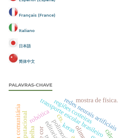
Français (France)
Italiano
日本語
简体中文
PALAVRAS-CHAVE
redes neurais artificiais
mostra de física.
transporte escolar brasileiro
regiões costeiras
horta comunitária
robótica
visão computacional
cts.
editorial
keras
olimpíada
ciência