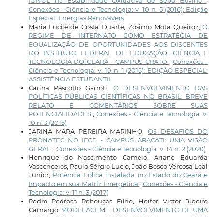
IONOL na Estabilidade Oxidativa de Sebo Bovino
,
Conexões - Ciência e Tecnologia: v. 10 n. 5 (2016): Edição
Especial: Energias Renováveis
Maria Lucileide Costa Duarte, Zósimo Mota Queiroz,
O
REGIME DE INTERNATO COMO ESTRATÉGIA DE
EQUALIZAÇÃO DE OPORTUNIDADES AOS DISCENTES
DO INSTITUTO FEDERAL DE EDUCAÇÃO, CIÊNCIA E
TECNOLOGIA DO CEARÁ - CAMPUS CRATO
,
Conexões -
Ciência e Tecnologia: v. 10 n. 1 (2016): EDIÇÃO ESPECIAL:
ASSISTÊNCIA ESTUDANTIL
Carina Pascotto Garroti,
O DESENVOLVIMENTO DAS
POLÍTICAS PÚBLICAS CIENTÍFICAS NO BRASIL: BREVE
RELATO E COMENTÁRIOS SOBRE SUAS
POTENCIALIDADES
,
Conexões - Ciência e Tecnologia: v.
10 n. 3 (2016)
JARINA MARA PEREIRA MARINHO,
OS DESAFIOS DO
PRONATEC NO IFCE - CAMPUS ARACATI: UMA VISÃO
GERAL.
,
Conexões - Ciência e Tecnologia: v. 14 n. 2 (2020)
Henrique do Nascimento Camelo, Ariane Eduarda
Vasconcelos, Paulo Sérgio Lucio, João Bosco Verçosa Leal
Junior,
Potência Eólica instalada no Estado do Ceará e
Impacto em sua Matriz Energética
,
Conexões - Ciência e
Tecnologia: v. 11 n. 3 (2017)
Pedro Pedrosa Rebouças Filho, Heitor Victor Ribeiro
Camargo,
MODELAGEM E DESENVOLVIMENTO DE UMA