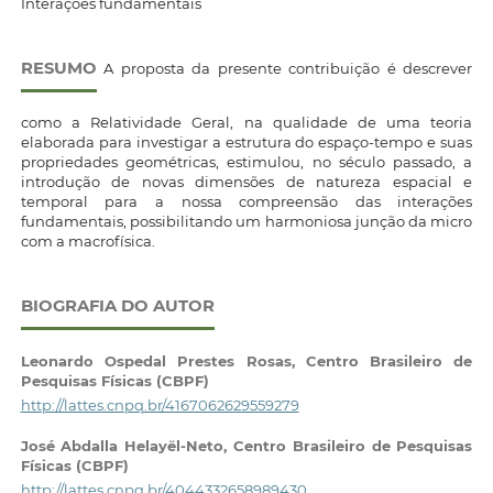
Interações fundamentais
RESUMO
A proposta da presente contribuição é descrever
como a Relatividade Geral, na qualidade de uma teoria
elaborada para investigar a estrutura do espaço-tempo e suas
propriedades geométricas, estimulou, no século passado, a
introdução de novas dimensões de natureza espacial e
temporal para a nossa compreensão das interações
fundamentais, possibilitando um harmoniosa junção da micro
com a macrofísica.
BIOGRAFIA DO AUTOR
Leonardo Ospedal Prestes Rosas,
Centro Brasileiro de
Pesquisas Físicas (CBPF)
http://lattes.cnpq.br/4167062629559279
José Abdalla Helayël-Neto,
Centro Brasileiro de Pesquisas
Físicas (CBPF)
http://lattes.cnpq.br/4044332658989430