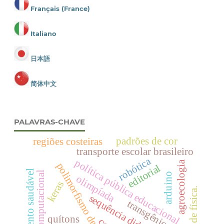
Français (France)
Italiano
日本語
简体中文
PALAVRAS-CHAVE
padrões de cor
regiões costeiras
transporte escolar brasileiro
robótica
política pública educacional
agroecologia
polimorfismo de cor
editorial
crescimento saudável
visão computacional
arduino
olimpíada
keras
mostra de física.
sequência didática
transgênicos
quítons