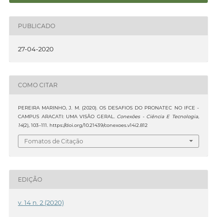
PUBLICADO
27-04-2020
COMO CITAR
PEREIRA MARINHO, J. M. (2020). OS DESAFIOS DO PRONATEC NO IFCE -
CAMPUS ARACATI: UMA VISÃO GERAL.
Conexões - Ciência E Tecnologia
,
14
(2), 103–111. https://doi.org/10.21439/conexoes.v14i2.812
Fomatos de Citação
EDIÇÃO
v. 14 n. 2 (2020)