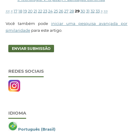
<<
<
17
18
19
20
21
22
23
24
25
26
27
28
29
30
31
32
33
>
>>
Você também pode
iniciar uma pesquisa avançada por
similaridade
para este artigo.
ENVIAR SUBMISSÃO
REDES SOCIAIS
IDIOMA
Português (Brasil)