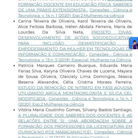
FORMAÇÃO DOCENTE EM EDUCAÇÃO FÍSICA: SABERES
DE UMA PRÁXIS EXTENSIONISTA
,
Conexões - Ciência e
Tecnologia: v. 14 n. 1 (2020): Esp.2 Mulheres na ciência
Carina Teixeira de Oliveira, Karol Teixeira de Oliveira,
Alice Feitosa Barbosa, Hélen Abdala Ferreira, Maria de
Lourdes Da Silva Neta,
PROJETO DIVAS:
DESENVOLVIMENTO DE AÇÕES SOCIOEDUCATIVAS
PARA INCLUSÃO, DESMISTIFICAÇÃO E
EMPODERAMENTO DA MULHER EM TECNOLOGIAS DA
INFORMAÇÃO E COMUNICAÇÃO
,
Conexões - Ciência e
Tecnologia: v. 13 n. 5 (2019): Especial: Mulheres na Ciência
Patrícia Marques Carneiro Buarque, Eduarda Maria
Farias Silva, Karyna Oliveira Chaves de Lucena, Mayara
de Sousa Oliveira, Gleiciely Lima Domingos, Jéssica
Beserra Alexandre, Célia Cristina Moraes Ferreira,
ESTUDO DA REMOÇÃO DE NITRATO EM FASE AQUOSA
UTILIZANDO ARGILA MONTMORILONITA E SÍLICA GEL
MODIFICADA
,
Conexões - Ciência e Tecnologia: v. 14 n. 1
(2020): Esp.2 Mulheres na ciência
Vitória Maria Coutinho Gomes, Silvany Bastos Santiago,
A PLURALIDADE DOS SABERES DOS DOCENTES E AS
RELAÇÕES ENTRE SI: UMA ABORDAGEM SOBRE A
FORMAÇÃO DOS PROFESSORES DA LICENCIATURA EM
QUÍMICA NO IFCE MARACANAÚ (CE)
,
Conexões - Ciência
e Tecnologia: v. 15 (2021): Publicação Contínua