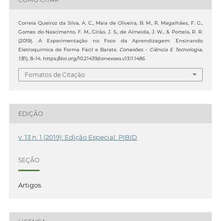
Correia Queiroz da Silva, A. C., Maia de Oliveira, B. M., R. Magalhães, F. G.,
Gomes do Nascimento, F. M., Girão, J. S., de Almeida, J. W., & Portela, R. R.
(2019). A Experimentação no Foco da Aprendizagem: Ensinando
Eletroquímica de Forma Fácil e Barata.
Conexões - Ciência E Tecnologia
,
13
(1), 8–14. https://doi.org/10.21439/conexoes.v13i1.1486
Fomatos de Citação
EDIÇÃO
v. 13 n. 1 (2019): Edição Especial: PIBID
SEÇÃO
Artigos