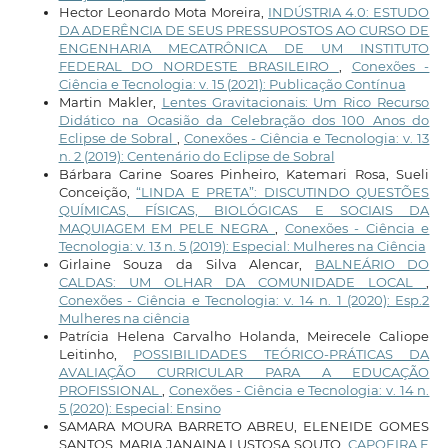
Hector Leonardo Mota Moreira,
INDÚSTRIA 4.0: ESTUDO
DA ADERÊNCIA DE SEUS PRESSUPOSTOS AO CURSO DE
ENGENHARIA MECATRÔNICA DE UM INSTITUTO
FEDERAL DO NORDESTE BRASILEIRO
,
Conexões -
Ciência e Tecnologia: v. 15 (2021): Publicação Contínua
Martin Makler,
Lentes Gravitacionais: Um Rico Recurso
Didático na Ocasião da Celebração dos 100 Anos do
Eclipse de Sobral
,
Conexões - Ciência e Tecnologia: v. 13
n. 2 (2019): Centenário do Eclipse de Sobral
Bárbara Carine Soares Pinheiro, Katemari Rosa, Sueli
Conceição,
“LINDA E PRETA”: DISCUTINDO QUESTÕES
QUÍMICAS, FÍSICAS, BIOLÓGICAS E SOCIAIS DA
MAQUIAGEM EM PELE NEGRA
,
Conexões - Ciência e
Tecnologia: v. 13 n. 5 (2019): Especial: Mulheres na Ciência
Girlaine Souza da Silva Alencar,
BALNEÁRIO DO
CALDAS: UM OLHAR DA COMUNIDADE LOCAL
,
Conexões - Ciência e Tecnologia: v. 14 n. 1 (2020): Esp.2
Mulheres na ciência
Patrícia Helena Carvalho Holanda, Meirecele Caliope
Leitinho,
POSSIBILIDADES TEÓRICO-PRÁTICAS DA
AVALIAÇÃO CURRICULAR PARA A EDUCAÇÃO
PROFISSIONAL
,
Conexões - Ciência e Tecnologia: v. 14 n.
5 (2020): Especial: Ensino
SAMARA MOURA BARRETO ABREU, ELENEIDE GOMES
SANTOS, MARIA JANAINA LUSTOSA SOUTO,
CAPOEIRA E