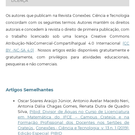
LICENÇA
Os autores que publicam na Revista Conexões: Ciência e Tecnologia
concordam com os seguintes termos: Autores mantêm os direitos
autorais e concedem à revista o direito de primeira publicação, com
o trabalho licenciado sob uma licença Creative Commons
Atribuição-NãoComercial-CompartilhaIgual 4.0 Internacional
(CC
BY -NC-SA 4.0)
. Nossos artigos estão disponíveis gratuitamente e
gratuitamente, com privilégios para atividades educacionais,
pesqueiras e não comerciais.
Artigos Semelhantes
Oscar Soares Araújo Júnior, Antonio Avelar Macedo Neri,
Antonia Dália Chagas Gomes, Renata Dutra de Quadro
Silva,
Pibid: Divisor de Águas no Curso de Licenciatura
em Matemática do IFCE – Campus Crateús e na
Formação Profissional dos Docentes nos Sertões de
Crateús
,
Conexões - Ciência e Tecnologia: v. 13 n. 1 (2019):
Edição Especial: PIBID