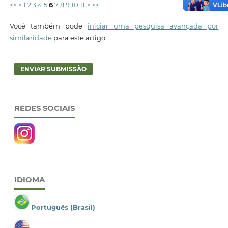
<<
<
1
2
3
4
5
6
7
8
9
10
11
>
>>
Você também pode
iniciar uma pesquisa avançada por
similaridade
para este artigo.
ENVIAR SUBMISSÃO
REDES SOCIAIS
IDIOMA
Português (Brasil)