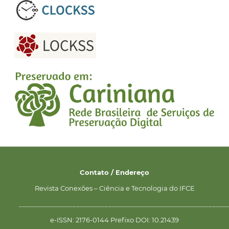
Contato / Endereço
Revista Conexões – Ciência e Tecnologia do IFCE
__________________________________________________________
e-ISSN: 2176-0144 Prefixo DOI: 10.21439