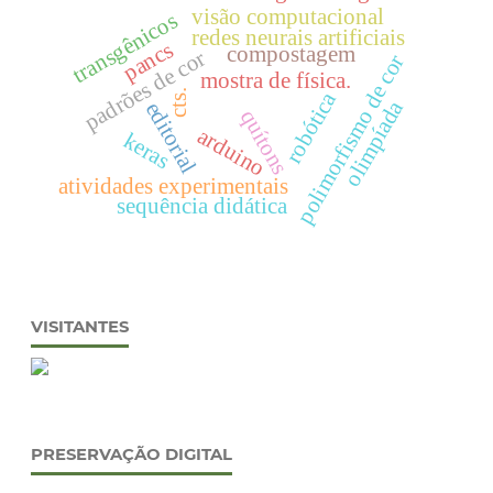
visão computacional
transgênicos
redes neurais artificiais
pancs
compostagem
padrões de cor
polimorfismo de cor
mostra de física.
robótica
cts.
olimpíada
editorial
quítons
arduino
keras
atividades experimentais
sequência didática
VISITANTES
PRESERVAÇÃO DIGITAL