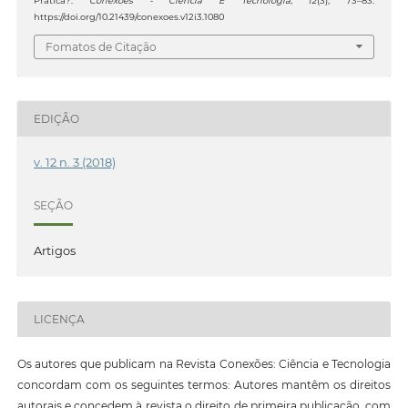
Prática?.
Conexões - Ciência E Tecnologia
,
12
(3), 73–83.
https://doi.org/10.21439/conexoes.v12i3.1080
Fomatos de Citação
EDIÇÃO
v. 12 n. 3 (2018)
SEÇÃO
Artigos
LICENÇA
Os autores que publicam na Revista Conexões: Ciência e Tecnologia
concordam com os seguintes termos: Autores mantêm os direitos
autorais e concedem à revista o direito de primeira publicação, com