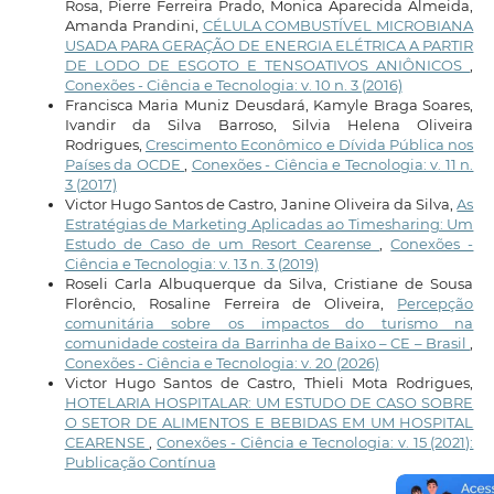
Rosa, Pierre Ferreira Prado, Monica Aparecida Almeida,
Amanda Prandini,
CÉLULA COMBUSTÍVEL MICROBIANA
USADA PARA GERAÇÃO DE ENERGIA ELÉTRICA A PARTIR
DE LODO DE ESGOTO E TENSOATIVOS ANIÔNICOS
,
Conexões - Ciência e Tecnologia: v. 10 n. 3 (2016)
Francisca Maria Muniz Deusdará, Kamyle Braga Soares,
Ivandir da Silva Barroso, Silvia Helena Oliveira
Rodrigues,
Crescimento Econômico e Dívida Pública nos
Países da OCDE
,
Conexões - Ciência e Tecnologia: v. 11 n.
3 (2017)
Victor Hugo Santos de Castro, Janine Oliveira da Silva,
As
Estratégias de Marketing Aplicadas ao Timesharing: Um
Estudo de Caso de um Resort Cearense
,
Conexões -
Ciência e Tecnologia: v. 13 n. 3 (2019)
Roseli Carla Albuquerque da Silva, Cristiane de Sousa
Florêncio, Rosaline Ferreira de Oliveira,
Percepção
comunitária sobre os impactos do turismo na
comunidade costeira da Barrinha de Baixo – CE – Brasil
,
Conexões - Ciência e Tecnologia: v. 20 (2026)
Victor Hugo Santos de Castro, Thieli Mota Rodrigues,
HOTELARIA HOSPITALAR: UM ESTUDO DE CASO SOBRE
O SETOR DE ALIMENTOS E BEBIDAS EM UM HOSPITAL
CEARENSE
,
Conexões - Ciência e Tecnologia: v. 15 (2021):
Publicação Contínua