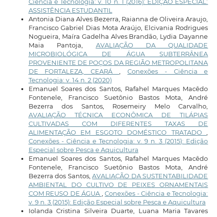
Ciência e Tecnologia: v. 10 n. 1 (2016): EDIÇÃO ESPECIAL:
ASSISTÊNCIA ESTUDANTIL
Antonia Diana Alves Bezerra, Raianna de Oliveira Araujo,
Francisco Gabriel Dias Mota Araújo, Elcivania Rodrigues
Nogueira, Maíra Gadelha Alves Brandão, Lydia Dayanne
Maia Pantoja,
AVALIAÇÃO DA QUALIDADE
MICROBIOLÓGICA DE ÁGUA SUBTERRÂNEA
PROVENIENTE DE POÇOS DA REGIÃO METROPOLITANA
DE FORTALEZA, CEARÁ
,
Conexões - Ciência e
Tecnologia: v. 14 n. 2 (2020)
Emanuel Soares dos Santos, Rafahel Marques Macêdo
Fontenele, Francisco Suetônio Bastos Mota, André
Bezerra dos Santos, Rosemeiry Melo Carvalho,
AVALIAÇÃO TÉCNICA ECONÔMICA DE TILÁPIAS
CULTIVADAS COM DIFERENTES TAXAS DE
ALIMENTAÇÃO EM ESGOTO DOMÉSTICO TRATADO
,
Conexões - Ciência e Tecnologia: v. 9 n. 3 (2015): Edição
Especial sobre Pesca e Aquicultura
Emanuel Soares dos Santos, Rafahel Marques Macêdo
Fontenele, Francisco Suetônio Bastos Mota, André
Bezerra dos Santos,
AVALIAÇÃO DA SUSTENTABILIDADE
AMBIENTAL DO CULTIVO DE PEIXES ORNAMENTAIS
COM REUSO DE ÁGUA
,
Conexões - Ciência e Tecnologia:
v. 9 n. 3 (2015): Edição Especial sobre Pesca e Aquicultura
Iolanda Cristina Silveira Duarte, Luana Maria Tavares