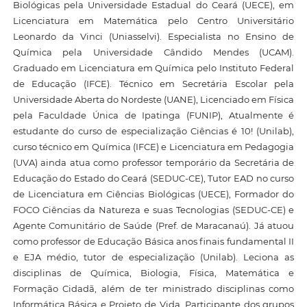
Biológicas pela Universidade Estadual do Ceará (UECE), em
Licenciatura em Matemática pelo Centro Universitário
Leonardo da Vinci (Uniasselvi). Especialista no Ensino de
Química pela Universidade Cândido Mendes (UCAM).
Graduado em Licenciatura em Química pelo Instituto Federal
de Educação (IFCE). Técnico em Secretária Escolar pela
Universidade Aberta do Nordeste (UANE), Licenciado em Física
pela Faculdade Única de Ipatinga (FUNIP), Atualmente é
estudante do curso de especialização Ciências é 10! (Unilab),
curso técnico em Química (IFCE) e Licenciatura em Pedagogia
(UVA) ainda atua como professor temporário da Secretária de
Educação do Estado do Ceará (SEDUC-CE), Tutor EAD no curso
de Licenciatura em Ciências Biológicas (UECE), Formador do
FOCO Ciências da Natureza e suas Tecnologias (SEDUC-CE) e
Agente Comunitário de Saúde (Pref. de Maracanaú). Já atuou
como professor de Educação Básica anos finais fundamental II
e EJA médio, tutor de especialização (Unilab). Leciona as
disciplinas de Química, Biologia, Física, Matemática e
Formação Cidadã, além de ter ministrado disciplinas como
Informática Básica e Projeto de Vida. Participante dos grupos