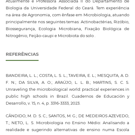
Atualmente é Professora Associada II do Departamento de
Biologia da Universidade Federal do Ceará. Tem experiência
na área de Agronomia, com ênfase em Microbiologia, atuando
principalmente nos seguintes temas: Actinobactérias, Rizóbio,
Biossegurança, Ecologia Microbiana, Fixação Biológica de
Nitrogênio, Feijão-caupi e Microbiota do solo .
REFERÊNCIAS
BANDEIRA, L. L.; COSTA, L. S. L.; TAVEIRA, E. L.; MESQUITA, A. D.
F. N.; DA SILVA, A. O.; ARAÚJO, L. L. B.; MARTINS, S. C. S.
Unraveling the microbiological world: practical experiences in
public high schools in Brazil. Cuadernos de Educación y
Desarrollo, v. 15, n. 4, p. 3316-3333, 2023.
CÂNDIDO, M. D. S. C.; SANTOS, M. G.; DE MEDEIROS AZEVEDO,
T.; NETO, L. S. Microbiologia no Ensino Médio: Analisando a
realidade e sugerindo alternativas de ensino numa Escola