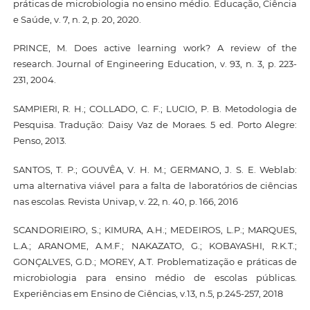
práticas de microbiologia no ensino médio. Educação, Ciência
e Saúde, v. 7, n. 2, p. 20, 2020.
PRINCE, M. Does active learning work? A review of the
research. Journal of Engineering Education, v. 93, n. 3, p. 223-
231, 2004.
SAMPIERI, R. H.; COLLADO, C. F.; LUCIO, P. B. Metodologia de
Pesquisa. Tradução: Daisy Vaz de Moraes. 5 ed. Porto Alegre:
Penso, 2013.
SANTOS, T. P.; GOUVÊA, V. H. M.; GERMANO, J. S. E. Weblab:
uma alternativa viável para a falta de laboratórios de ciências
nas escolas. Revista Univap, v. 22, n. 40, p. 166, 2016
SCANDORIEIRO, S.; KIMURA, A.H.; MEDEIROS, L.P.; MARQUES,
L.A.; ARANOME, A.M.F.; NAKAZATO, G.; KOBAYASHI, R.K.T.;
GONÇALVES, G.D.; MOREY, A.T. Problematização e práticas de
microbiologia para ensino médio de escolas públicas.
Experiências em Ensino de Ciências, v.13, n.5, p.245-257, 2018