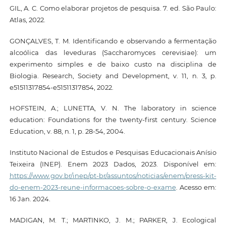
GIL, A. C. Como elaborar projetos de pesquisa. 7. ed. São Paulo:
Atlas, 2022.
GONÇALVES, T. M. Identificando e observando a fermentação
alcoólica das leveduras (Saccharomyces cerevisiae): um
experimento simples e de baixo custo na disciplina de
Biologia. Research, Society and Development, v. 11, n. 3, p.
e51511317854-e51511317854, 2022.
HOFSTEIN, A.; LUNETTA, V. N. The laboratory in science
education: Foundations for the twenty-first century. Science
Education, v. 88, n. 1, p. 28-54, 2004.
Instituto Nacional de Estudos e Pesquisas Educacionais Anísio
Teixeira (INEP). Enem 2023 Dados, 2023. Disponível em:
https://www.gov.br/inep/pt-br/assuntos/noticias/enem/press-kit-
do-enem-2023-reune-informacoes-sobre-o-exame
. Acesso em:
16 Jan. 2024.
MADIGAN, M. T.; MARTINKO, J. M.; PARKER, J. Ecological