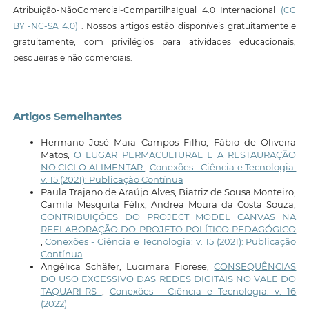
Atribuição-NãoComercial-CompartilhaIgual 4.0 Internacional
(CC
BY -NC-SA 4.0)
. Nossos artigos estão disponíveis gratuitamente e
gratuitamente, com privilégios para atividades educacionais,
pesqueiras e não comerciais.
Artigos Semelhantes
Hermano José Maia Campos Filho, Fábio de Oliveira
Matos,
O LUGAR PERMACULTURAL E A RESTAURAÇÃO
NO CICLO ALIMENTAR
,
Conexões - Ciência e Tecnologia:
v. 15 (2021): Publicação Contínua
Paula Trajano de Araújo Alves, Biatriz de Sousa Monteiro,
Camila Mesquita Félix, Andrea Moura da Costa Souza,
CONTRIBUIÇÕES DO PROJECT MODEL CANVAS NA
REELABORAÇÃO DO PROJETO POLÍTICO PEDAGÓGICO
,
Conexões - Ciência e Tecnologia: v. 15 (2021): Publicação
Contínua
Angélica Schäfer, Lucimara Fiorese,
CONSEQUÊNCIAS
DO USO EXCESSIVO DAS REDES DIGITAIS NO VALE DO
TAQUARI-RS
,
Conexões - Ciência e Tecnologia: v. 16
(2022)