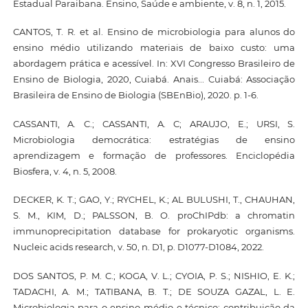
Estadual Paraibana. Ensino, Saúde e ambiente, v. 8, n. 1, 2015.
CANTOS, T. R. et al. Ensino de microbiologia para alunos do
ensino médio utilizando materiais de baixo custo: uma
abordagem prática e acessível. In: XVI Congresso Brasileiro de
Ensino de Biologia, 2020, Cuiabá. Anais... Cuiabá: Associação
Brasileira de Ensino de Biologia (SBEnBio), 2020. p. 1-6.
CASSANTI, A. C.; CASSANTI, A. C; ARAUJO, E.; URSI, S.
Microbiologia democrática: estratégias de ensino
aprendizagem e formação de professores. Enciclopédia
Biosfera, v. 4, n. 5, 2008.
DECKER, K. T.; GAO, Y.; RYCHEL, K.; AL BULUSHI, T., CHAUHAN,
S. M., KIM, D.; PALSSON, B. O. proChIPdb: a chromatin
immunoprecipitation database for prokaryotic organisms.
Nucleic acids research, v. 50, n. D1, p. D1077-D1084, 2022.
DOS SANTOS, P. M. C.; KOGA, V. L.; CYOIA, P. S.; NISHIO, E. K.;
TADACHI, A. M.; TATIBANA, B. T.; DE SOUZA GAZAL, L. E.
Microbiologia para o ensino médio e técnico: contribuição da