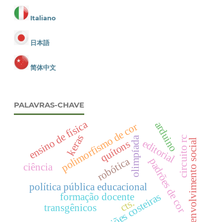
Italiano
日本語
简体中文
PALAVRAS-CHAVE
ensino de física
arduino
polimorfismo de cor
keras
olimpíada
circuito rc
editorial
desenvolvimento social
quítons
robótica
padrões de cor
ciência
política pública educacional
formação docente
regiões costeiras
cts.
transgênicos