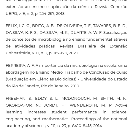
extensão ao ensino e aplicação da ciência. Revista Conexão
UEPG, v. 9, n. 2, p. 254-267, 2013.
FELIX, I. C. G.; BRITO, A. B.; DE OLIVEIRA, T. F.; TAVARES, B. E. D.;
DA SILVA, K. F. S.; DA SILVA, M. K.; DUARTE, A. W. F. Socialização
de conceitos de microbiologia no ensino fundamental através
de atividades práticas. Revista Brasileira de Extensão
Universitária, v. 11, n. 2, p. 167-176, 2020.
FERREIRA, A. F. A importância da microbiologia na escola: uma
abordagem no Ensino Médio. Trabalho de Conclusão de Curso
(Graduação em Ciências Biológicas) - Universidade do Estado
do Rio de Janeiro, Rio de Janeiro, 2010.
FREEMAN, S.; EDDY, S. L.; MCDONOUGH, M.; SMITH, M. K.;
OKOROAFOR, N.; JORDT, H.; WENDEROTH, M. P. Active
learning increases student performance in science,
engineering, and mathematics. Proceedings of the national
academy of sciences, v. 111, n. 23, p. 8410-8415, 2014.