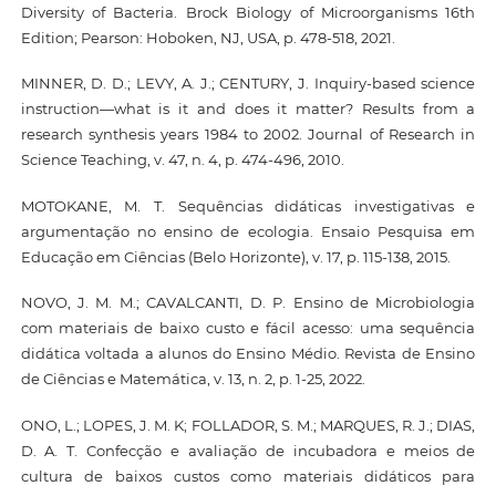
Diversity of Bacteria. Brock Biology of Microorganisms 16th
Edition; Pearson: Hoboken, NJ, USA, p. 478-518, 2021.
MINNER, D. D.; LEVY, A. J.; CENTURY, J. Inquiry-based science
instruction—what is it and does it matter? Results from a
research synthesis years 1984 to 2002. Journal of Research in
Science Teaching, v. 47, n. 4, p. 474-496, 2010.
MOTOKANE, M. T. Sequências didáticas investigativas e
argumentação no ensino de ecologia. Ensaio Pesquisa em
Educação em Ciências (Belo Horizonte), v. 17, p. 115-138, 2015.
NOVO, J. M. M.; CAVALCANTI, D. P. Ensino de Microbiologia
com materiais de baixo custo e fácil acesso: uma sequência
didática voltada a alunos do Ensino Médio. Revista de Ensino
de Ciências e Matemática, v. 13, n. 2, p. 1-25, 2022.
ONO, L.; LOPES, J. M. K; FOLLADOR, S. M.; MARQUES, R. J.; DIAS,
D. A. T. Confecção e avaliação de incubadora e meios de
cultura de baixos custos como materiais didáticos para