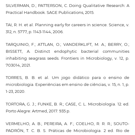
SILVERMAN, D.; PATTERSON, C. Doing Qualitative Research: A
Practical Handbook. SAGE Publications, 2015.
TAI, R. H. et al. Planning early for careers in science. Science, v.
312, n. 5777, p. 1143-1144, 2006.
TARQUINIO, F.; ATTLAN, O.; VANDERKLIFT, M. A.; BERRY, O.;
BISSETT, A. Distinct endophytic bacterial communities
inhabiting seagrass seeds. Frontiers in Microbiology, v. 12, p.
703014, 2021.
TORRES, B. B. et al. Um jogo didático para o ensino de
microbiologia. Experiências em ensino de ciências, v. 15, n. 1, p.
1-23, 2020.
TORTORA, G. J.; FUNKE, B. R.; CASE, C. L. Microbiologia. 12. ed.
Porto Alegre: Artmed, 2017. 935 p.
VERMELHO, A. B.; PEREIRA, A. F.; COELHO, R. R. R.; SOUTO-
PADRÓN, T. C. B. S. Práticas de Microbiologia. 2 ed. Rio de