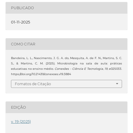
PUBLICADO
01-11-2025
COMO CITAR
Bandeira, L. L., Nascimento, J. G. A. do, Mesquita, A. de F. N., Martins, S. C.
S., & Martins, C. M. (2025). Microbiologia na sala de aula: práticas
educativas no ensino médio.
Conexões - Ciência E Tecnologia
,
19
, e025033.
https://doi.org/10.21439/conexoes.v19.3884
Fomatos de Citação
EDIÇÃO
v. 19 (2025)