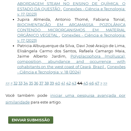
ABORDAGEM STEAM NO ENSINO DE QUÍMICA: O
ESTADO DA QUESTÃO
,
Conexões - Ciência e Tecnologia:
v. 17 (2023)
Jupira Almeida, Antonio Thomé, Fabiana Tonial,
BIOCIMENTAÇÃO EM ARGAMASSA POZOLÂNICA
CONTENDO MICRORGANISMOS EM MATERIAL
ORGÂNICO VEGETAL
,
Conexões - Ciência e Tecnologia:
v. 17 (2023)
Patricia Albuquerque da Silva, Davi José Araújo de Lima,
Elisângela Carmo dos Santos, Rafaela Camargo Maia,
Jaime Alberto Jardim,
Polyplacophora (mollusca):
composition, abundance and occurrence with
cohabitants on the west coast of Ceará, Brazil
,
Conexões
- Ciência e Tecnologia: v. 18 (2024)
<<
<
32
33
34
35
36
37
38
39
40
41
42
43
44
45
46
47
>
>>
Você também pode
iniciar uma pesquisa avançada por
similaridade
para este artigo.
ENVIAR SUBMISSÃO