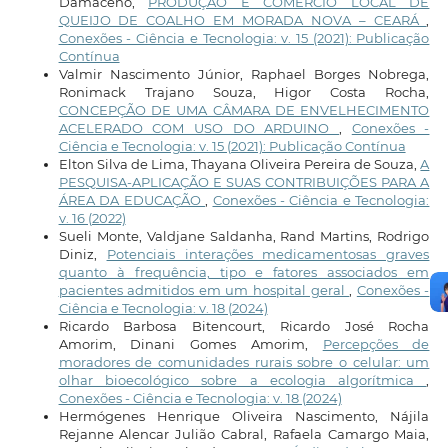
Damaceno,
PRODUÇÃO E COMÉRCIO LOCAL DE
QUEIJO DE COALHO EM MORADA NOVA – CEARÁ
,
Conexões - Ciência e Tecnologia: v. 15 (2021): Publicação
Contínua
Valmir Nascimento Júnior, Raphael Borges Nobrega,
Ronimack Trajano Souza, Higor Costa Rocha,
CONCEPÇÃO DE UMA CÂMARA DE ENVELHECIMENTO
ACELERADO COM USO DO ARDUINO
,
Conexões -
Ciência e Tecnologia: v. 15 (2021): Publicação Contínua
Elton Silva de Lima, Thayana Oliveira Pereira de Souza,
A
PESQUISA-APLICAÇÃO E SUAS CONTRIBUIÇÕES PARA A
ÁREA DA EDUCAÇÃO
,
Conexões - Ciência e Tecnologia:
v. 16 (2022)
Sueli Monte, Valdjane Saldanha, Rand Martins, Rodrigo
Diniz,
Potenciais interações medicamentosas graves
quanto à frequência, tipo e fatores associados em
pacientes admitidos em um hospital geral
,
Conexões -
Ciência e Tecnologia: v. 18 (2024)
Ricardo Barbosa Bitencourt, Ricardo José Rocha
Amorim, Dinani Gomes Amorim,
Percepções de
moradores de comunidades rurais sobre o celular: um
olhar bioecológico sobre a ecologia algorítmica
,
Conexões - Ciência e Tecnologia: v. 18 (2024)
Hermógenes Henrique Oliveira Nascimento, Nájila
Rejanne Alencar Julião Cabral, Rafaela Camargo Maia,