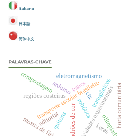
Italiano
日本語
简体中文
PALAVRAS-CHAVE
compostagem
eletromagnetismo
transgênicos
transporte escolar brasileiro
pancs
arduino
horta comunitária
atividades experimentais
cts.
regiões costeiras
robótica
padrões de cor
editorial
quítons
olimpíada
mostra de física.
keras