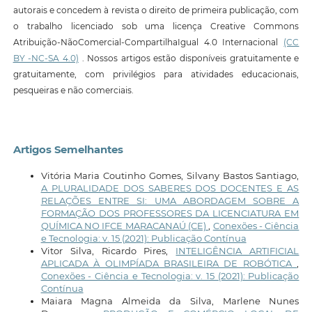
autorais e concedem à revista o direito de primeira publicação, com
o trabalho licenciado sob uma licença Creative Commons
Atribuição-NãoComercial-CompartilhaIgual 4.0 Internacional
(CC
BY -NC-SA 4.0)
. Nossos artigos estão disponíveis gratuitamente e
gratuitamente, com privilégios para atividades educacionais,
pesqueiras e não comerciais.
Artigos Semelhantes
Vitória Maria Coutinho Gomes, Silvany Bastos Santiago,
A PLURALIDADE DOS SABERES DOS DOCENTES E AS
RELAÇÕES ENTRE SI: UMA ABORDAGEM SOBRE A
FORMAÇÃO DOS PROFESSORES DA LICENCIATURA EM
QUÍMICA NO IFCE MARACANAÚ (CE)
,
Conexões - Ciência
e Tecnologia: v. 15 (2021): Publicação Contínua
Vitor Silva, Ricardo Pires,
INTELIGÊNCIA ARTIFICIAL
APLICADA À OLIMPÍADA BRASILEIRA DE ROBÓTICA
,
Conexões - Ciência e Tecnologia: v. 15 (2021): Publicação
Contínua
Maiara Magna Almeida da Silva, Marlene Nunes