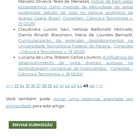
Marcelo Oliveira Teles de Menezes,
Índice de bem-estar
ecossistêmico como medida de efetividade de áreas
protegidas: estudo de caso no parque ecológico de
Acaraú, Ceará, Brasil
,
Conexões - Ciência e Tecnologia: v.
19 (2025)
Claudinéia Lucion Savi, Heloisa Balbinotti Molinete,
Danilo Rinaldi Bisconsini, Maria de Lourdes Bernartt,
Curricularização da extensão: desdobramentos na
Universidade Tecnológica Federal do Paraná
,
Conexões
- Ciência e Tecnologia: v. 19 (2025)
Luciana de Lima, Robson Carlos Loureiro,
A Influência do
desenvolvimento de jogos digitais autorais na
aprendizagem conceitual de licenciandos
,
Conexões -
Ciência e Tecnologia: v. 18 (2024)
<<
<
33
34
35
36
37
38
39
40
41
42
43
44
45
46
>
>>
Você também pode
iniciar uma pesquisa avançada por
similaridade
para este artigo.
ENVIAR SUBMISSÃO