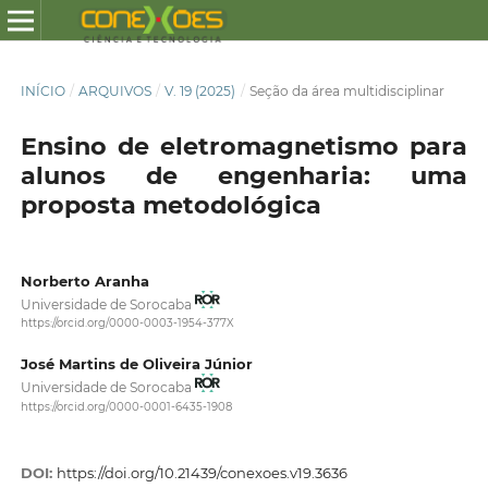
INÍCIO
/
ARQUIVOS
/
V. 19 (2025)
/
Seção da área multidisciplinar
Ensino de eletromagnetismo para
alunos de engenharia: uma
proposta metodológica
Norberto Aranha
Universidade de Sorocaba
https://orcid.org/0000-0003-1954-377X
José Martins de Oliveira Júnior
Universidade de Sorocaba
https://orcid.org/0000-0001-6435-1908
DOI:
https://doi.org/10.21439/conexoes.v19.3636