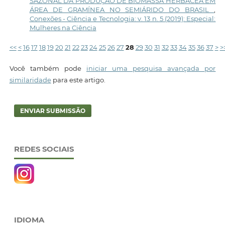
SAZONAL DA PRODUÇÃO DE BIOMASSA HERBÁCEA EM
ÁREA DE GRAMÍNEA NO SEMIÁRIDO DO BRASIL
,
Conexões - Ciência e Tecnologia: v. 13 n. 5 (2019): Especial:
Mulheres na Ciência
<<
<
16
17
18
19
20
21
22
23
24
25
26
27
28
29
30
31
32
33
34
35
36
37
>
>
Você também pode
iniciar uma pesquisa avançada por
similaridade
para este artigo.
ENVIAR SUBMISSÃO
REDES SOCIAIS
IDIOMA