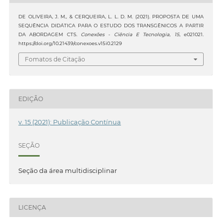
DE OLIVEIRA, J. M., & CERQUEIRA, L. L. D. M. (2021). PROPOSTA DE UMA
SEQUÊNCIA DIDÁTICA PARA O ESTUDO DOS TRANSGÊNICOS A PARTIR
DA ABORDAGEM CTS.
Conexões - Ciência E Tecnologia
,
15
, e021021.
https://doi.org/10.21439/conexoes.v15i0.2129
Fomatos de Citação
EDIÇÃO
v. 15 (2021): Publicação Contínua
SEÇÃO
Seção da área multidisciplinar
LICENÇA