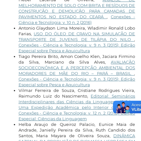
MELHORAMENTO DE SOLO COM BRITA E RESÍDUOS DE
CONSTRUÇÃO E DEMOLIÇÃO PARA CAMADAS DE
PAVIMENTOS NO ESTADO DO CEARÁ
,
Conexões -
Ciência e Tecnologia: v. 10 n. 2 (2016)
Antonio Glaydson Lima Moreira, Wladimir Ronald Lobo
Farias,
USO DO ÓLEO DE CRAVO NA SIMULAÇÃO DE
TRANSPORTE DE JUVENIS DE TILÁPIA DO NILO
,
Conexões - Ciência e Tecnologia: v. 9 n. 3 (2015): Edição
Especial sobre Pesca e Aquicultura
Tiago Pereira Brito, Amon Coelho Klen, Jaciara Firmino
da Silva, Marciano da Silva Alves,
AVALIAÇÃO
SOCIOECONÔMICA E A PERCEPÇÃO AMBIENTAL DOS
MORADORES DE MÃE DO RIO – PARÁ – BRASIL
,
Conexões - Ciência e Tecnologia: v. 9 n. 3 (2015): Edição
Especial sobre Pesca e Aquicultura
Vilmar Ferreira de Souza, Cristiane Rodrigues Vieira,
Raimundo Luiz do Nascimento,
Editorial: Seminários
Interdisciplinares das Ciências da Linguagem (SICs) –
Uma Expedição Acadêmica pelo Interior do Ceará
,
Conexões - Ciência e Tecnologia: v. 12 n. 2 (2018): Edição
Especial: Ciências da Linguagem
Helba Araujo de Queiroz Palacio, Eunice Maia de
Andrade, Janielly Pereira da Silva, Ruth Candido dos
Santos, Maria Mayara de Oliveira Souza,
DINÂMICA