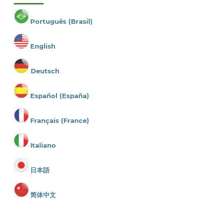
Português (Brasil)
English
Deutsch
Español (España)
Français (France)
Italiano
日本語
简体中文