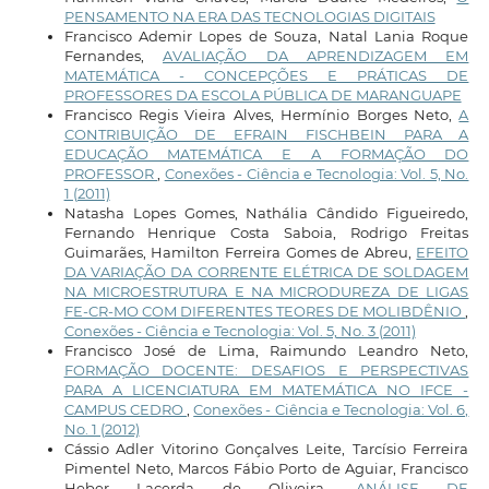
PENSAMENTO NA ERA DAS TECNOLOGIAS DIGITAIS
Francisco Ademir Lopes de Souza, Natal Lania Roque
Fernandes,
AVALIAÇÃO DA APRENDIZAGEM EM
MATEMÁTICA - CONCEPÇÕES E PRÁTICAS DE
PROFESSORES DA ESCOLA PÚBLICA DE MARANGUAPE
Francisco Regis Vieira Alves, Hermínio Borges Neto,
A
CONTRIBUIÇÃO DE EFRAIN FISCHBEIN PARA A
EDUCAÇÃO MATEMÁTICA E A FORMAÇÃO DO
PROFESSOR
,
Conexões - Ciência e Tecnologia: Vol. 5, No.
1 (2011)
Natasha Lopes Gomes, Nathália Cândido Figueiredo,
Fernando Henrique Costa Saboia, Rodrigo Freitas
Guimarães, Hamilton Ferreira Gomes de Abreu,
EFEITO
DA VARIAÇÃO DA CORRENTE ELÉTRICA DE SOLDAGEM
NA MICROESTRUTURA E NA MICRODUREZA DE LIGAS
FE-CR-MO COM DIFERENTES TEORES DE MOLIBDÊNIO
,
Conexões - Ciência e Tecnologia: Vol. 5, No. 3 (2011)
Francisco José de Lima, Raimundo Leandro Neto,
FORMAÇÃO DOCENTE: DESAFIOS E PERSPECTIVAS
PARA A LICENCIATURA EM MATEMÁTICA NO IFCE -
CAMPUS CEDRO
,
Conexões - Ciência e Tecnologia: Vol. 6,
No. 1 (2012)
Cássio Adler Vitorino Gonçalves Leite, Tarcísio Ferreira
Pimentel Neto, Marcos Fábio Porto de Aguiar, Francisco
Heber Lacerda de Oliveira,
ANÁLISE DE