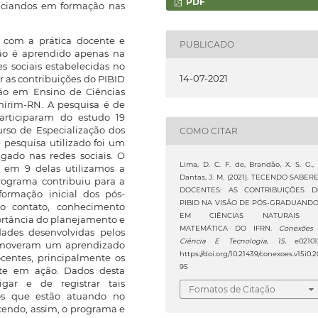
PDF
nciandos em formação nas
 com a prática docente e
PUBLICADO
ão é aprendido apenas na
es sociais estabelecidas no
14-07-2021
r as contribuições do PIBID
ção em Ensino de Ciências
irim-RN. A pesquisa é de
Participaram do estudo 19
rso de Especialização dos
COMO CITAR
e pesquisa utilizado foi um
lgado nas redes sociais. O
Lima, D. C. F. de, Brandão, X. S. G.,
e em 9 delas utilizamos a
Dantas, J. M. (2021). TECENDO SABER
programa contribuiu para a
DOCENTES: AS CONTRIBUIÇÕES 
ormação inicial dos pós-
PIBID NA VISÃO DE PÓS-GRADUAND
o contato, conhecimento
EM CIÊNCIAS NATURAIS 
portância do planejamento e
MATEMÁTICA DO IFRN.
Conexões
idades desenvolvidas pelos
Ciência E Tecnologia
,
15
, e02101
romoveram um aprendizado
https://doi.org/10.21439/conexoes.v15i0.2
ocentes, principalmente os
95
nte em ação. Dados desta
gar e de registrar tais
Fomatos de Citação
sos que estão atuando no
cendo, assim, o programa e