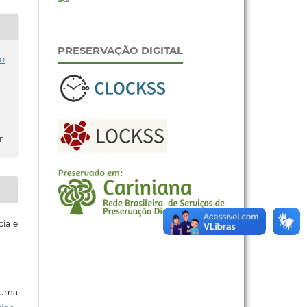
PRESERVAÇÃO DIGITAL
o
r
cia e
b uma