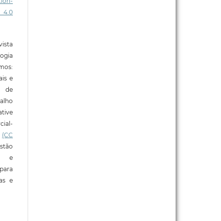
ion-
 4.0
ista
ogia
mos:
ais e
o de
alho
tive
ial-
l
(CC
stão
e e
para
ras e