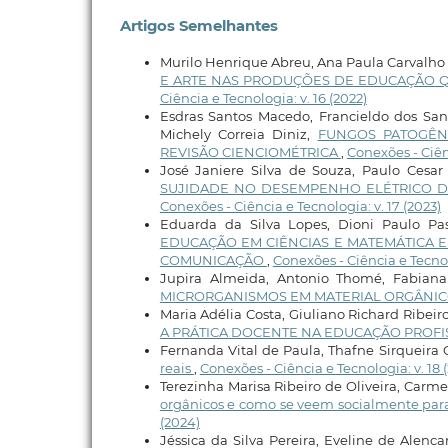
Artigos Semelhantes
Murilo Henrique Abreu, Ana Paula Carvalho
E ARTE NAS PRODUÇÕES DE EDUCAÇÃO Q
Ciência e Tecnologia: v. 16 (2022)
Esdras Santos Macedo, Francieldo dos Sa
Michely Correia Diniz,
FUNGOS PATOGÊNI
REVISÃO CIENCIOMÉTRICA
,
Conexões - Ciênc
José Janiere Silva de Souza, Paulo Cesa
SUJIDADE NO DESEMPENHO ELÉTRICO DE
Conexões - Ciência e Tecnologia: v. 17 (2023)
Eduarda da Silva Lopes, Dioni Paulo Pas
EDUCAÇÃO EM CIÊNCIAS E MATEMÁTICA E
COMUNICAÇÃO
,
Conexões - Ciência e Tecnolo
Jupira Almeida, Antonio Thomé, Fabiana
MICRORGANISMOS EM MATERIAL ORGÂNI
Maria Adélia Costa, Giuliano Richard Ribei
A PRÁTICA DOCENTE NA EDUCAÇÃO PROF
Fernanda Vital de Paula, Thafne Sirqueira 
reais
,
Conexões - Ciência e Tecnologia: v. 18 
Terezinha Marisa Ribeiro de Oliveira, Car
orgânicos e como se veem socialmente para
(2024)
Jéssica da Silva Pereira, Eveline de Alenca