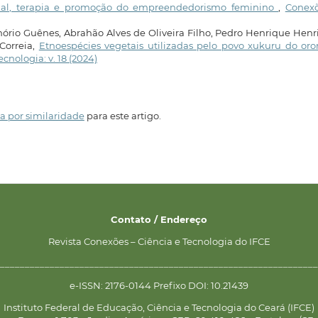
sional, terapia e promoção do empreendedorismo feminino
,
Conexõ
ório Guênes, Abrahão Alves de Oliveira Filho, Pedro Henrique Hen
Correia,
Etnoespécies vegetais utilizadas pelo povo xukuru do or
cnologia: v. 18 (2024)
a por similaridade
para este artigo.
Contato / Endereço
Revista Conexões – Ciência e Tecnologia do IFCE
________________________________________________________________
e-ISSN: 2176-0144 Prefixo DOI: 10.21439
Instituto Federal de Educação, Ciência e Tecnologia do Ceará (IFCE)