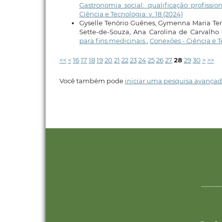
Gastronomia social: qualificação profis
Ciência e Tecnologia: v. 18 (2024)
Gyselle Tenório Guênes, Gymenna Maria Ten
Sette-de-Souza, Ana Carolina de Carvalho 
para fins medicinais
,
Conexões - Ciência e Te
<<
<
16
17
18
19
20
21
22
23
24
25
26
27
28
29
30
>
>>
Você também pode
iniciar uma pesquisa avançad
______