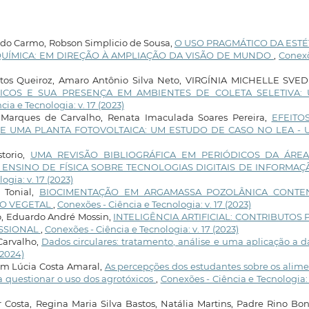
 do Carmo, Robson Simplicio de Sousa,
O USO PRAGMÁTICO DA ESTÉ
UÍMICA: EM DIREÇÃO À AMPLIAÇÃO DA VISÃO DE MUNDO
,
Conexõ
ntos Queiroz, Amaro Antônio Silva Neto, VIRGÍNIA MICHELLE SVED
COS E SUA PRESENÇA EM AMBIENTES DE COLETA SELETIVA:
ia e Tecnologia: v. 17 (2023)
r Marques de Carvalho, Renata Imaculada Soares Pereira,
EFEITO
 UMA PLANTA FOTOVOLTAICA: UM ESTUDO DE CASO NO LEA - 
torio,
UMA REVISÃO BIBLIOGRÁFICA EM PERIÓDICOS DA ÁRE
 ENSINO DE FÍSICA SOBRE TECNOLOGIAS DIGITAIS DE INFORMAÇ
gia: v. 17 (2023)
 Tonial,
BIOCIMENTAÇÃO EM ARGAMASSA POZOLÂNICA CONT
CO VEGETAL
,
Conexões - Ciência e Tecnologia: v. 17 (2023)
ro, Eduardo André Mossin,
INTELIGÊNCIA ARTIFICIAL: CONTRIBUTOS 
ISSIONAL
,
Conexões - Ciência e Tecnologia: v. 17 (2023)
Carvalho,
Dados circulares: tratamento, análise e uma aplicação a 
(2024)
mem Lúcia Costa Amaral,
As percepções dos estudantes sobre os alim
 questionar o uso dos agrotóxicos
,
Conexões - Ciência e Tecnologia: 
r Costa, Regina Maria Silva Bastos, Natália Martins, Padre Rino Bon