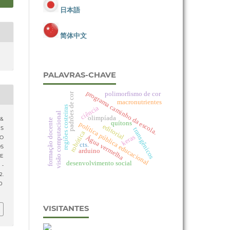
日本語
简体中文
PALAVRAS-CHAVE
programa caminho da escola.
polimorfismo de cor
padrões de cor
macronutrientes
ciência
regiões costeiras
visão computacional
olimpíada
 &
formação docente
quítons
política pública educacional
editorial
ES
transgênicos
robótica
keras
Água vermelha
DO
cts.
OS
arduino
E
desenvolvimento social
 -
2.
0
VISITANTES