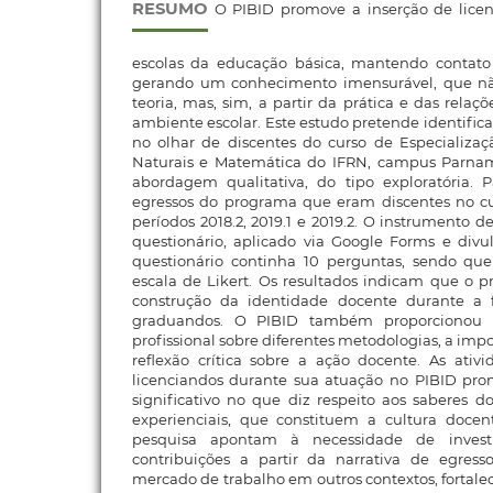
RESUMO
O PIBID promove a inserção de lice
escolas da educação básica, mantendo contato
gerando um conhecimento imensurável, que n
teoria, mas, sim, a partir da prática e das relaçõ
ambiente escolar. Este estudo pretende identifica
no olhar de discentes do curso de Especializa
Naturais e Matemática do IFRN, campus Parnam
abordagem qualitativa, do tipo exploratória. 
egressos do programa que eram discentes no cu
períodos 2018.2, 2019.1 e 2019.2. O instrumento d
questionário, aplicado via Google Forms e divu
questionário continha 10 perguntas, sendo qu
escala de Likert. Os resultados indicam que o 
construção da identidade docente durante a f
graduandos. O PIBID também proporcionou 
profissional sobre diferentes metodologias, a im
reflexão crítica sobre a ação docente. As ativ
licenciandos durante sua atuação no PIBID p
significativo no que diz respeito aos saberes d
experienciais, que constituem a cultura doce
pesquisa apontam à necessidade de investi
contribuições a partir da narrativa de egres
mercado de trabalho em outros contextos, fortale