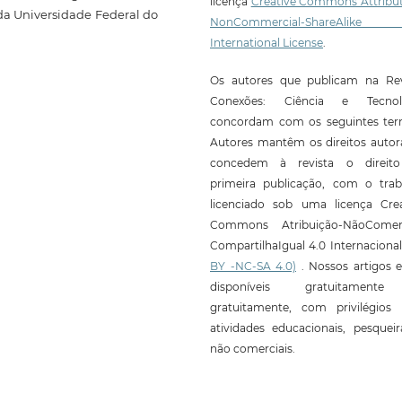
licença
Creative Commons Attribut
a Universidade Federal do
NonCommercial-ShareAlike
International License
.
Os autores que publicam na Rev
Conexões: Ciência e Tecnol
concordam com os seguintes ter
Autores mantêm os direitos autor
concedem à revista o direit
primeira publicação, com o trab
licenciado sob uma licença Crea
Commons Atribuição-NãoComerc
CompartilhaIgual 4.0 Internaciona
BY -NC-SA 4.0)
. Nossos artigos e
disponíveis gratuitament
gratuitamente, com privilégios 
atividades educacionais, pesquei
não comerciais.