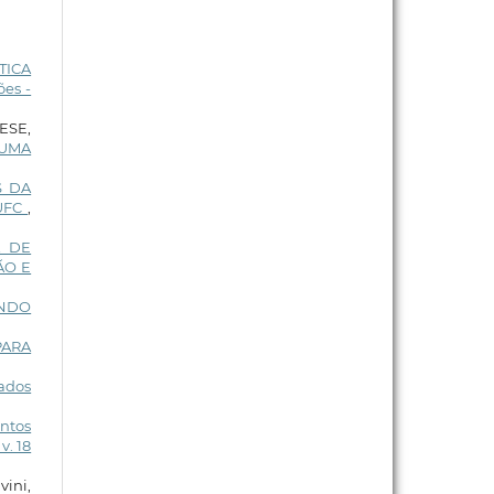
TICA
es -
ESE,
 UMA
S DA
UFC
,
A DE
ÃO E
ENDO
PARA
dados
entos
v. 18
vini,