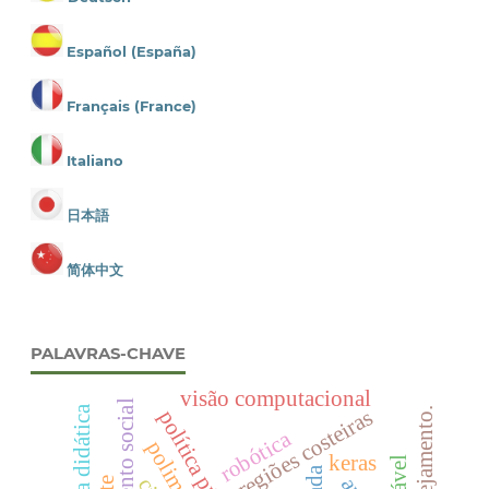
Español (España)
Français (France)
Italiano
日本語
简体中文
PALAVRAS-CHAVE
visão computacional
sequência didática
regiões costeiras
robótica
keras