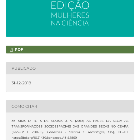
PDF
PUBLICADO
31-12-2019
COMO CITAR
da Silva, D. R., & DE SOUSA, J. A. (2019). AS FACES DA SECA: AS
TRANSFORMAÇÕES SOCIOESPACIAIS DAS GRANDES SECAS NO CEARÁ
(1979-83 E 2011-16).
Conexões - Ciência E Tecnologia
,
13
(5), 105–111.
https://doi.org/10.21439/conexoes.v13i5.1869