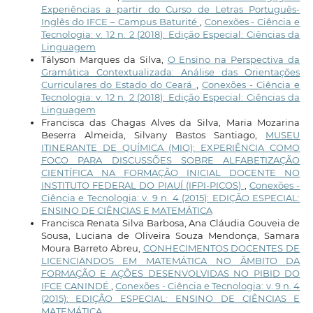
Experiências a partir do Curso de Letras Português-
Inglês do IFCE – Campus Baturité
,
Conexões - Ciência e
Tecnologia: v. 12 n. 2 (2018): Edição Especial: Ciências da
Linguagem
Tályson Marques da Silva,
O Ensino na Perspectiva da
Gramática Contextualizada: Análise das Orientações
Curriculares do Estado do Ceará
,
Conexões - Ciência e
Tecnologia: v. 12 n. 2 (2018): Edição Especial: Ciências da
Linguagem
Francisca das Chagas Alves da Silva, Maria Mozarina
Beserra Almeida, Silvany Bastos Santiago,
MUSEU
ITINERANTE DE QUÍMICA (MIQ): EXPERIÊNCIA COMO
FOCO PARA DISCUSSÕES SOBRE ALFABETIZAÇÃO
CIENTÍFICA NA FORMAÇÃO INICIAL DOCENTE NO
INSTITUTO FEDERAL DO PIAUÍ (IFPI-PICOS)
,
Conexões -
Ciência e Tecnologia: v. 9 n. 4 (2015): EDIÇÃO ESPECIAL:
ENSINO DE CIÊNCIAS E MATEMÁTICA
Francisca Renata Silva Barbosa, Ana Cláudia Gouveia de
Sousa, Luciana de Oliveira Souza Mendonça, Samara
Moura Barreto Abreu,
CONHECIMENTOS DOCENTES DE
LICENCIANDOS EM MATEMÁTICA NO ÂMBITO DA
FORMAÇÃO E AÇÕES DESENVOLVIDAS NO PIBID DO
IFCE CANINDÉ
,
Conexões - Ciência e Tecnologia: v. 9 n. 4
(2015): EDIÇÃO ESPECIAL: ENSINO DE CIÊNCIAS E
MATEMÁTICA