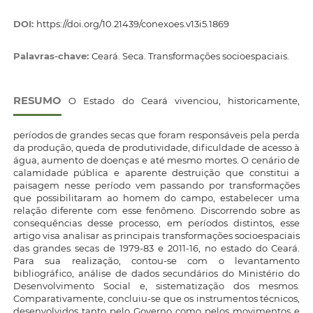
DOI:
https://doi.org/10.21439/conexoes.v13i5.1869
Palavras-chave:
Ceará. Seca. Transformações socioespaciais.
RESUMO
O Estado do Ceará vivenciou, historicamente,
períodos de grandes secas que foram responsáveis pela perda
da produção, queda de produtividade, dificuldade de acesso à
água, aumento de doenças e até mesmo mortes. O cenário de
calamidade pública e aparente destruição que constitui a
paisagem nesse período vem passando por transformações
que possibilitaram ao homem do campo, estabelecer uma
relação diferente com esse fenômeno. Discorrendo sobre as
consequências desse processo, em períodos distintos, esse
artigo visa analisar as principais transformações socioespaciais
das grandes secas de 1979-83 e 2011-16, no estado do Ceará.
Para sua realização, contou-se com o levantamento
bibliográfico, análise de dados secundários do Ministério do
Desenvolvimento Social e, sistematização dos mesmos.
Comparativamente, concluiu-se que os instrumentos técnicos,
desenvolvidos tanto pelo Governo como pelos movimentos e