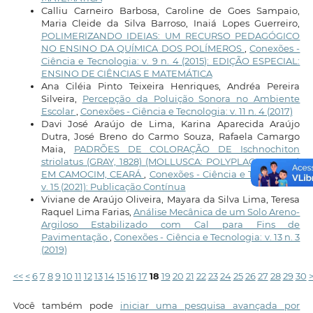
Calliu Carneiro Barbosa, Caroline de Goes Sampaio,
Maria Cleide da Silva Barroso, Inaiá Lopes Guerreiro,
POLIMERIZANDO IDEIAS: UM RECURSO PEDAGÓGICO
NO ENSINO DA QUÍMICA DOS POLÍMEROS
,
Conexões -
Ciência e Tecnologia: v. 9 n. 4 (2015): EDIÇÃO ESPECIAL:
ENSINO DE CIÊNCIAS E MATEMÁTICA
Ana Ciléia Pinto Teixeira Henriques, Andréa Pereira
Silveira,
Percepção da Poluição Sonora no Ambiente
Escolar
,
Conexões - Ciência e Tecnologia: v. 11 n. 4 (2017)
Davi José Araújo de Lima, Karina Aparecida Araújo
Dutra, José Breno do Carmo Souza, Rafaela Camargo
Maia,
PADRÕES DE COLORAÇÃO DE Ischnochiton
striolatus (GRAY, 1828) (MOLLUSCA: POLYPLACOPHORA)
EM CAMOCIM, CEARÁ
,
Conexões - Ciência e Tecnologia:
v. 15 (2021): Publicação Contínua
Viviane de Araújo Oliveira, Mayara da Silva Lima, Teresa
Raquel Lima Farias,
Análise Mecânica de um Solo Areno-
Argiloso Estabilizado com Cal para Fins de
Pavimentação
,
Conexões - Ciência e Tecnologia: v. 13 n. 3
(2019)
<<
<
6
7
8
9
10
11
12
13
14
15
16
17
18
19
20
21
22
23
24
25
26
27
28
29
30
Você também pode
iniciar uma pesquisa avançada por