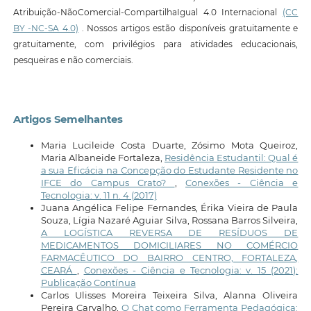
Atribuição-NãoComercial-CompartilhaIgual 4.0 Internacional
(CC
BY -NC-SA 4.0)
. Nossos artigos estão disponíveis gratuitamente e
gratuitamente, com privilégios para atividades educacionais,
pesqueiras e não comerciais.
Artigos Semelhantes
Maria Lucileide Costa Duarte, Zósimo Mota Queiroz,
Maria Albaneide Fortaleza,
Residência Estudantil: Qual é
a sua Eficácia na Concepção do Estudante Residente no
IFCE do Campus Crato?
,
Conexões - Ciência e
Tecnologia: v. 11 n. 4 (2017)
Juana Angélica Felipe Fernandes, Érika Vieira de Paula
Souza, Lígia Nazaré Aguiar Silva, Rossana Barros Silveira,
A LOGÍSTICA REVERSA DE RESÍDUOS DE
MEDICAMENTOS DOMICILIARES NO COMÉRCIO
FARMACÊUTICO DO BAIRRO CENTRO, FORTALEZA,
CEARÁ
,
Conexões - Ciência e Tecnologia: v. 15 (2021):
Publicação Contínua
Carlos Ulisses Moreira Teixeira Silva, Alanna Oliveira
Pereira Carvalho,
O Chat como Ferramenta Pedagógica: