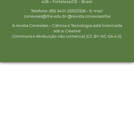
426 – Fortaleza/CE – Brasil
Telefone: (85) 3401-2332/2328 – E-mail:
conexoes@ifce.edu.br @revista.conexoesifce
A revista Conexões – Ciência e Tecnologia está licenciada
sob a
Creative
Commons
e Atribuição não comercial (CC BY-NC-SA 4.0).