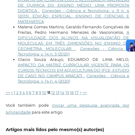
DE QUÍMICA DO ENSINO MÉDIO: UMA PROPOSTA
DIDÁTICA
,
Conexões - Ciência e Tecnologia: v. 9 n. 4
(2015): EDIÇÃO ESPECIAL: ENSINO DE CIÊNCIAS E
MATEMÁTICA
Malena Gomes Martins, Geraldo Fernando Gonçalves de
Freitas, Pedro Hermano Menezes de Vasconcelos,
A
DIFICULDADE DOS ALUNOS NA VISUALIZAÇÃO DE
MOLÉCULAS EM TRÊS DIMENSÕES NO ENSINO DE
GEOMETRIA MOLECULAR
,
Conexões - Ciência e
Tecnologia: v. 14 n. 3 (2020)
Glacio Souza Araujo, EDUARDO DE LIMA MELO,
IMPACTO DA MATRIZ CURRICULAR VIGENTE PARA OS
CURSOS TÉCNICOS EM AQUICULTURA DO IFCE: ESTUDO
DE CASO NO CAMPUS ARACATI
,
Conexões - Ciência e
Tecnologia: v. 14 n. 4 (2020)
<<
<
1
2
3
4
5
6
7
8
9
10
11
12
13
14
15
16
17
>
>>
Você também pode
iniciar uma pesquisa avançada por
similaridade
para este artigo.
Artigos mais lidos pelo mesmo(s) autor(es)