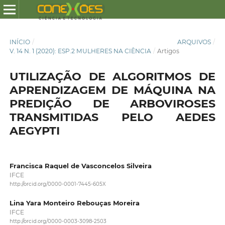
INÍCIO
/
ARQUIVOS
/
V. 14 N. 1 (2020): ESP.2 MULHERES NA CIÊNCIA
/
Artigos
UTILIZAÇÃO DE ALGORITMOS DE
APRENDIZAGEM DE MÁQUINA NA
PREDIÇÃO DE ARBOVIROSES
TRANSMITIDAS PELO AEDES
AEGYPTI
Francisca Raquel de Vasconcelos Silveira
IFCE
http://orcid.org/0000-0001-7445-605X
Lina Yara Monteiro Rebouças Moreira
IFCE
http://orcid.org/0000-0003-3098-2503