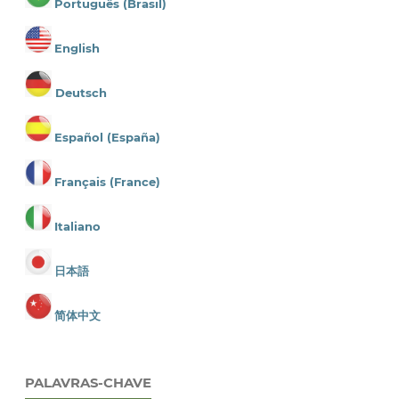
Português (Brasil)
English
Deutsch
Español (España)
Français (France)
Italiano
日本語
简体中文
PALAVRAS-CHAVE