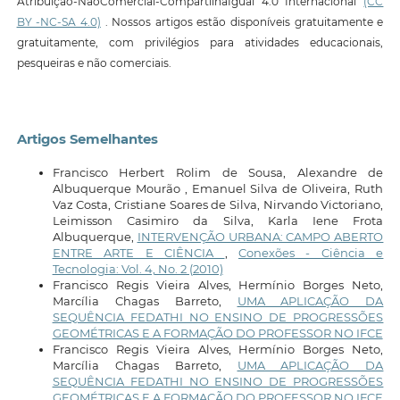
Atribuição-NãoComercial-CompartilhaIgual 4.0 Internacional
(CC
BY -NC-SA 4.0)
. Nossos artigos estão disponíveis gratuitamente e
gratuitamente, com privilégios para atividades educacionais,
pesqueiras e não comerciais.
Artigos Semelhantes
Francisco Herbert Rolim de Sousa, Alexandre de
Albuquerque Mourão , Emanuel Silva de Oliveira, Ruth
Vaz Costa, Cristiane Soares de Silva, Nirvando Victoriano,
Leimisson Casimiro da Silva, Karla Iene Frota
Albuquerque,
INTERVENÇÃO URBANA: CAMPO ABERTO
ENTRE ARTE E CIÊNCIA
,
Conexões - Ciência e
Tecnologia: Vol. 4, No. 2 (2010)
Francisco Regis Vieira Alves, Hermínio Borges Neto,
Marcília Chagas Barreto,
UMA APLICAÇÃO DA
SEQUÊNCIA FEDATHI NO ENSINO DE PROGRESSÕES
GEOMÉTRICAS E A FORMAÇÃO DO PROFESSOR NO IFCE
Francisco Regis Vieira Alves, Hermínio Borges Neto,
Marcília Chagas Barreto,
UMA APLICAÇÃO DA
SEQUÊNCIA FEDATHI NO ENSINO DE PROGRESSÕES
GEOMÉTRICAS E A FORMAÇÃO DO PROFESSOR NO IFCE