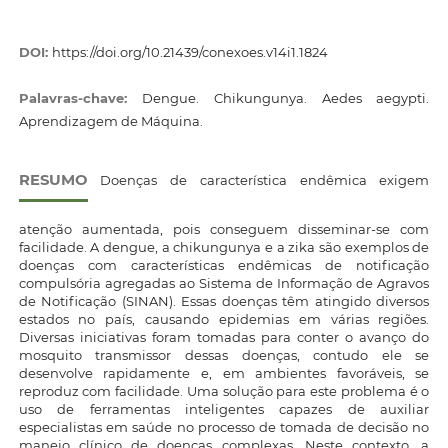
DOI:
https://doi.org/10.21439/conexoes.v14i1.1824
Palavras-chave:
Dengue. Chikungunya. Aedes aegypti.
Aprendizagem de Máquina.
RESUMO
Doenças de característica endêmica exigem
atenção aumentada, pois conseguem disseminar-se com
facilidade. A dengue, a chikungunya e a zika são exemplos de
doenças com características endêmicas de notificação
compulsória agregadas ao Sistema de Informação de Agravos
de Notificação (SINAN). Essas doenças têm atingido diversos
estados no país, causando epidemias em várias regiões.
Diversas iniciativas foram tomadas para conter o avanço do
mosquito transmissor dessas doenças, contudo ele se
desenvolve rapidamente e, em ambientes favoráveis, se
reproduz com facilidade. Uma solução para este problema é o
uso de ferramentas inteligentes capazes de auxiliar
especialistas em saúde no processo de tomada de decisão no
manejo clínico de doenças complexas. Neste contexto, a