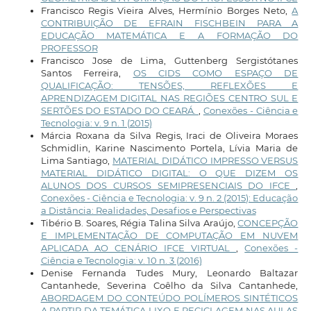
Francisco Regis Vieira Alves, Hermínio Borges Neto,
A
CONTRIBUIÇÃO DE EFRAIN FISCHBEIN PARA A
EDUCAÇÃO MATEMÁTICA E A FORMAÇÃO DO
PROFESSOR
Francisco Jose de Lima, Guttenberg Sergistótanes
Santos Ferreira,
OS CIDS COMO ESPAÇO DE
QUALIFICAÇÃO: TENSÕES, REFLEXÕES E
APRENDIZAGEM DIGITAL NAS REGIÕES CENTRO SUL E
SERTÕES DO ESTADO DO CEARÁ.
,
Conexões - Ciência e
Tecnologia: v. 9 n. 1 (2015)
Márcia Roxana da Silva Regis, Iraci de Oliveira Moraes
Schmidlin, Karine Nascimento Portela, Lívia Maria de
Lima Santiago,
MATERIAL DIDÁTICO IMPRESSO VERSUS
MATERIAL DIDÁTICO DIGITAL: O QUE DIZEM OS
ALUNOS DOS CURSOS SEMIPRESENCIAIS DO IFCE
,
Conexões - Ciência e Tecnologia: v. 9 n. 2 (2015): Educação
a Distância: Realidades, Desafios e Perspectivas
Tibério B. Soares, Régia Talina Silva Araújo,
CONCEPÇÃO
E IMPLEMENTAÇÃO DE COMPUTAÇÃO EM NUVEM
APLICADA AO CENÁRIO IFCE VIRTUAL
,
Conexões -
Ciência e Tecnologia: v. 10 n. 3 (2016)
Denise Fernanda Tudes Mury, Leonardo Baltazar
Cantanhede, Severina Coêlho da Silva Cantanhede,
ABORDAGEM DO CONTEÚDO POLÍMEROS SINTÉTICOS
A PARTIR DA TEMÁTICA LIXO E RECICLAGEM NAS AULAS