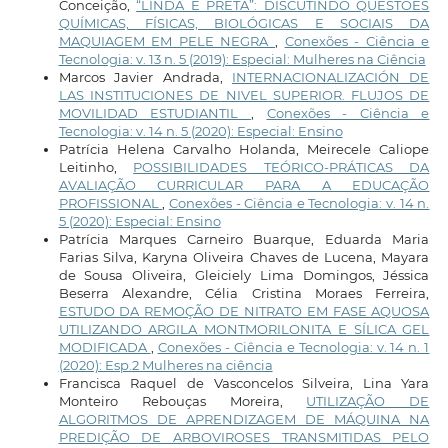
Conceição,
“LINDA E PRETA”: DISCUTINDO QUESTÕES
QUÍMICAS, FÍSICAS, BIOLÓGICAS E SOCIAIS DA
MAQUIAGEM EM PELE NEGRA
,
Conexões - Ciência e
Tecnologia: v. 13 n. 5 (2019): Especial: Mulheres na Ciência
Marcos Javier Andrada,
INTERNACIONALIZACIÓN DE
LAS INSTITUCIONES DE NIVEL SUPERIOR. FLUJOS DE
MOVILIDAD ESTUDIANTIL
,
Conexões - Ciência e
Tecnologia: v. 14 n. 5 (2020): Especial: Ensino
Patrícia Helena Carvalho Holanda, Meirecele Caliope
Leitinho,
POSSIBILIDADES TEÓRICO-PRÁTICAS DA
AVALIAÇÃO CURRICULAR PARA A EDUCAÇÃO
PROFISSIONAL
,
Conexões - Ciência e Tecnologia: v. 14 n.
5 (2020): Especial: Ensino
Patrícia Marques Carneiro Buarque, Eduarda Maria
Farias Silva, Karyna Oliveira Chaves de Lucena, Mayara
de Sousa Oliveira, Gleiciely Lima Domingos, Jéssica
Beserra Alexandre, Célia Cristina Moraes Ferreira,
ESTUDO DA REMOÇÃO DE NITRATO EM FASE AQUOSA
UTILIZANDO ARGILA MONTMORILONITA E SÍLICA GEL
MODIFICADA
,
Conexões - Ciência e Tecnologia: v. 14 n. 1
(2020): Esp.2 Mulheres na ciência
Francisca Raquel de Vasconcelos Silveira, Lina Yara
Monteiro Rebouças Moreira,
UTILIZAÇÃO DE
ALGORITMOS DE APRENDIZAGEM DE MÁQUINA NA
PREDIÇÃO DE ARBOVIROSES TRANSMITIDAS PELO