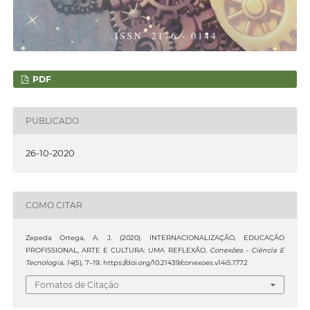
PDF
PUBLICADO
26-10-2020
COMO CITAR
Zepeda Ortega, A. J. (2020). INTERNACIONALIZAÇÃO, EDUCAÇÃO
PROFISSIONAL, ARTE E CULTURA: UMA REFLEXÃO.
Conexões - Ciência E
Tecnologia
,
14
(5), 7–19. https://doi.org/10.21439/conexoes.v14i5.1772
Fomatos de Citação