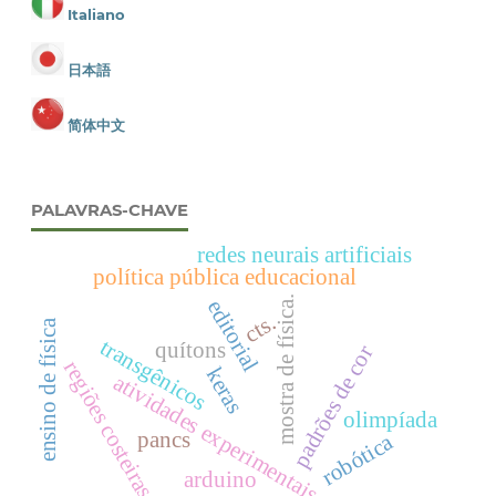
Italiano
日本語
简体中文
PALAVRAS-CHAVE
redes neurais artificiais
política pública educacional
mostra de física.
editorial
cts.
ensino de física
transgênicos
quítons
padrões de cor
regiões costeiras
keras
atividades experimentais
olimpíada
pancs
robótica
arduino