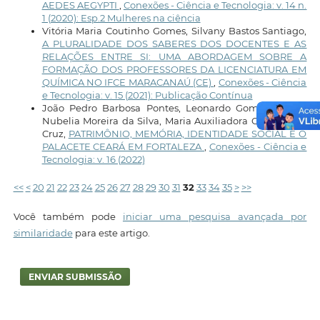
AEDES AEGYPTI
,
Conexões - Ciência e Tecnologia: v. 14 n.
1 (2020): Esp.2 Mulheres na ciência
Vitória Maria Coutinho Gomes, Silvany Bastos Santiago,
A PLURALIDADE DOS SABERES DOS DOCENTES E AS
RELAÇÕES ENTRE SI: UMA ABORDAGEM SOBRE A
FORMAÇÃO DOS PROFESSORES DA LICENCIATURA EM
QUÍMICA NO IFCE MARACANAÚ (CE)
,
Conexões - Ciência
e Tecnologia: v. 15 (2021): Publicação Contínua
João Pedro Barbosa Pontes, Leonardo Gomes Araújo,
Nubelia Moreira da Silva, Maria Auxiliadora Gadelha da
Cruz,
PATRIMÔNIO, MEMÓRIA, IDENTIDADE SOCIAL E O
PALACETE CEARÁ EM FORTALEZA
,
Conexões - Ciência e
Tecnologia: v. 16 (2022)
<<
<
20
21
22
23
24
25
26
27
28
29
30
31
32
33
34
35
>
>>
Você também pode
iniciar uma pesquisa avançada por
similaridade
para este artigo.
ENVIAR SUBMISSÃO