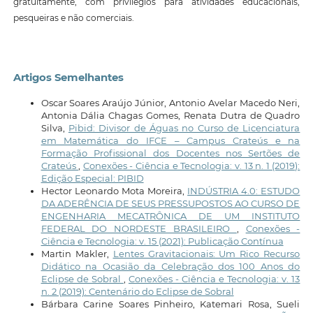
gratuitamente, com privilégios para atividades educacionais,
pesqueiras e não comerciais.
Artigos Semelhantes
Oscar Soares Araújo Júnior, Antonio Avelar Macedo Neri,
Antonia Dália Chagas Gomes, Renata Dutra de Quadro
Silva,
Pibid: Divisor de Águas no Curso de Licenciatura
em Matemática do IFCE – Campus Crateús e na
Formação Profissional dos Docentes nos Sertões de
Crateús
,
Conexões - Ciência e Tecnologia: v. 13 n. 1 (2019):
Edição Especial: PIBID
Hector Leonardo Mota Moreira,
INDÚSTRIA 4.0: ESTUDO
DA ADERÊNCIA DE SEUS PRESSUPOSTOS AO CURSO DE
ENGENHARIA MECATRÔNICA DE UM INSTITUTO
FEDERAL DO NORDESTE BRASILEIRO
,
Conexões -
Ciência e Tecnologia: v. 15 (2021): Publicação Contínua
Martin Makler,
Lentes Gravitacionais: Um Rico Recurso
Didático na Ocasião da Celebração dos 100 Anos do
Eclipse de Sobral
,
Conexões - Ciência e Tecnologia: v. 13
n. 2 (2019): Centenário do Eclipse de Sobral
Bárbara Carine Soares Pinheiro, Katemari Rosa, Sueli