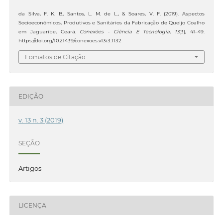
da Silva, F. K. B., Santos, L. M. de L., & Soares, V. F. (2019). Aspectos
Socioeconômicos, Produtivos e Sanitários da Fabricação de Queijo Coalho
em Jaguaribe, Ceará.
Conexões - Ciência E Tecnologia
,
13
(3), 41–49.
https://doi.org/10.21439/conexoes.v13i3.1132
Fomatos de Citação
EDIÇÃO
v. 13 n. 3 (2019)
SEÇÃO
Artigos
LICENÇA