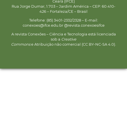
Ceará (IFCE)
Rua Jorge Dumar, 1.703 – Jardim América – CEP: 60.410-
426 – Fortaleza/CE – Brasil
Telefone: (85) 3401-2332/2328 – E-mail:
conexoes@ifce.edu.br @revista.conexoesifce
A revista Conexões – Ciência e Tecnologia está licenciada
sob a
Creative
Commons
e Atribuição não comercial (CC BY-NC-SA 4.0).