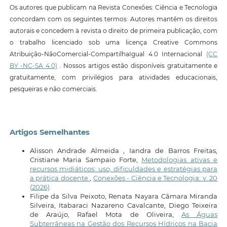
Os autores que publicam na Revista Conexões: Ciência e Tecnologia
concordam com os seguintes termos: Autores mantêm os direitos
autorais e concedem à revista o direito de primeira publicação, com
o trabalho licenciado sob uma licença Creative Commons
Atribuição-NãoComercial-CompartilhaIgual 4.0 Internacional
(CC
BY -NC-SA 4.0)
. Nossos artigos estão disponíveis gratuitamente e
gratuitamente, com privilégios para atividades educacionais,
pesqueiras e não comerciais.
Artigos Semelhantes
Alisson Andrade Almeida , Iandra de Barros Freitas,
Cristiane Maria Sampaio Forte,
Metodologias ativas e
recursos midiáticos: uso, dificuldades e estratégias para
a prática docente
,
Conexões - Ciência e Tecnologia: v. 20
(2026)
Filipe da Silva Peixoto, Renata Nayara Câmara Miranda
Silveira, Itabaraci Nazareno Cavalcante, Diego Teixeira
de Araújo, Rafael Mota de Oliveira,
As Águas
Subterrâneas na Gestão dos Recursos Hídricos na Bacia