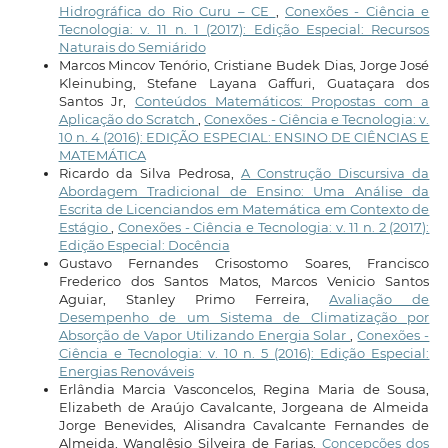
Hidrográfica do Rio Curu – CE
,
Conexões - Ciência e
Tecnologia: v. 11 n. 1 (2017): Edição Especial: Recursos
Naturais do Semiárido
Marcos Mincov Tenório, Cristiane Budek Dias, Jorge José
Kleinubing, Stefane Layana Gaffuri, Guataçara dos
Santos Jr,
Conteúdos Matemáticos: Propostas com a
Aplicação do Scratch
,
Conexões - Ciência e Tecnologia: v.
10 n. 4 (2016): EDIÇÃO ESPECIAL: ENSINO DE CIÊNCIAS E
MATEMÁTICA
Ricardo da Silva Pedrosa,
A Construção Discursiva da
Abordagem Tradicional de Ensino: Uma Análise da
Escrita de Licenciandos em Matemática em Contexto de
Estágio
,
Conexões - Ciência e Tecnologia: v. 11 n. 2 (2017):
Edição Especial: Docência
Gustavo Fernandes Crisostomo Soares, Francisco
Frederico dos Santos Matos, Marcos Venicio Santos
Aguiar, Stanley Primo Ferreira,
Avaliação de
Desempenho de um Sistema de Climatização por
Absorção de Vapor Utilizando Energia Solar
,
Conexões -
Ciência e Tecnologia: v. 10 n. 5 (2016): Edição Especial:
Energias Renováveis
Erlândia Marcia Vasconcelos, Regina Maria de Sousa,
Elizabeth de Araújo Cavalcante, Jorgeana de Almeida
Jorge Benevides, Alisandra Cavalcante Fernandes de
Almeida, Wanglêsio Silveira de Farias,
Concepções dos