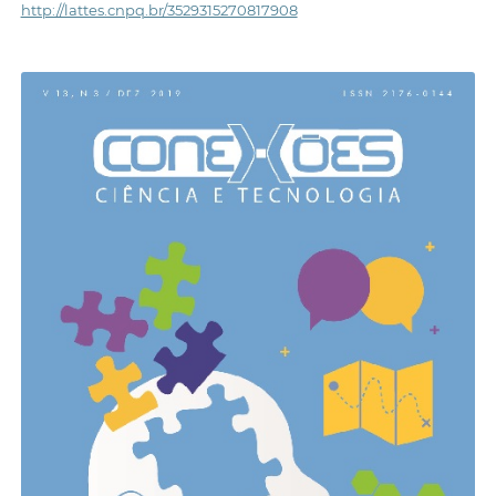
http://lattes.cnpq.br/3529315270817908