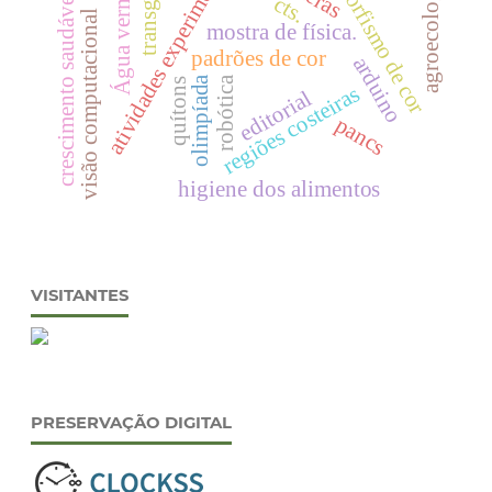
polimorfismo de cor
atividades experimentais
Água vermelha
agroecologia
crescimento saudável
cts.
visão computacional
mostra de física.
padrões de cor
arduino
olimpíada
robótica
quítons
regiões costeiras
editorial
pancs
higiene dos alimentos
VISITANTES
PRESERVAÇÃO DIGITAL