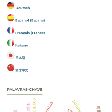
Deutsch
Español (España)
Français (France)
Italiano
日本語
简体中文
PALAVRAS-CHAVE
transgênicos
keras