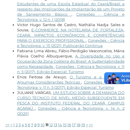
Estudantes de uma Escola Estadual do Ceará/Brasil a
respeito das Implicações da Implantação de um Projeto
de Saneamento Básico
,
Conexões - Ciência e
Tecnologia: v. 12 n. 1 (2018)
Victor Hugo Santos de Castro, Nathália Nadja Sales e
Sousa,
E-COMMERCE NA HOTELARIA DE FORTALEZA-
CEARÁ: IMPACTOS ECONÔMICOS E COMPETÊNCIAS
PARA O EXERCÍCIO PROFISSIONAL
,
Conexões - Ciência
e Tecnologia: v. 15 (2021): Publicação Contínua
Fabiana Lima Abreu, Fábio Perdigão Vasconcelos, Mária
Flávia Coelho Albuquerque,
A Diversidade no Uso e
Ocupação da Zona Costeira do Brasil: A Sustentabilidade
como Necessidade
,
Conexões - Ciência e Tecnologia: v. 11
n. 5 (2017): Edição Especial: Turismo
Enos Feitosa de Araujo,
O Turismo e a Metrópole:
Algumas Considerações Teóricas
,
Conexões - Ciência e
Tecnologia: v. 11 n. 5 (2017): Edição Especial: Turismo
JULIANE VARGAS,
UM ESTUDO SOBRE A DEMANDA DO
CURSO TÉCNICO DE NÍVEL MÉDIO SUBSEQUENTE EM
PESCA DO INSTITUTO FEDERAL DO CEARÁ, CAMPUS
ACARAÚ
,
Conexões - Ciência e Tecnologia: v. 14 n. 2
(2020)
<<
<
1
2
3
4
5
6
7
8
9
10
11
12
13
14
15
16
17
18
19
>
>>