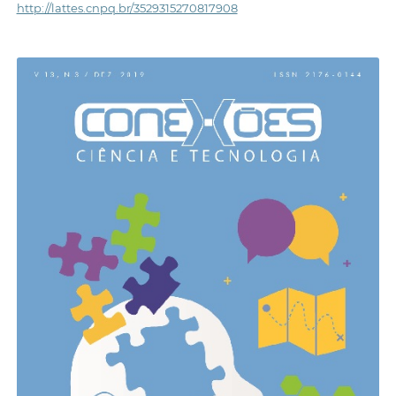
http://lattes.cnpq.br/3529315270817908