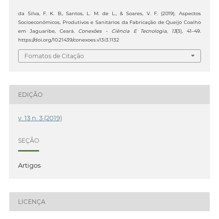
da Silva, F. K. B., Santos, L. M. de L., & Soares, V. F. (2019). Aspectos
Socioeconômicos, Produtivos e Sanitários da Fabricação de Queijo Coalho
em Jaguaribe, Ceará.
Conexões - Ciência E Tecnologia
,
13
(3), 41–49.
https://doi.org/10.21439/conexoes.v13i3.1132
Fomatos de Citação
EDIÇÃO
v. 13 n. 3 (2019)
SEÇÃO
Artigos
LICENÇA