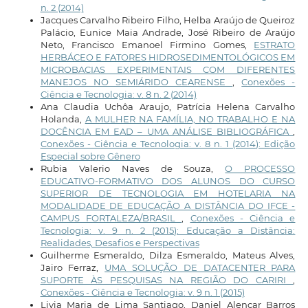
n. 2 (2014)
Jacques Carvalho Ribeiro Filho, Helba Araújo de Queiroz
Palácio, Eunice Maia Andrade, José Ribeiro de Araújo
Neto, Francisco Emanoel Firmino Gomes,
ESTRATO
HERBÁCEO E FATORES HIDROSEDIMENTOLÓGICOS EM
MICROBACIAS EXPERIMENTAIS COM DIFERENTES
MANEJOS NO SEMIÁRIDO CEARENSE
,
Conexões -
Ciência e Tecnologia: v. 8 n. 2 (2014)
Ana Claudia Uchôa Araujo, Patrícia Helena Carvalho
Holanda,
A MULHER NA FAMÍLIA, NO TRABALHO E NA
DOCÊNCIA EM EAD – UMA ANÁLISE BIBLIOGRÁFICA
,
Conexões - Ciência e Tecnologia: v. 8 n. 1 (2014): Edição
Especial sobre Gênero
Rubia Valerio Naves de Souza,
O PROCESSO
EDUCATIVO-FORMATIVO DOS ALUNOS DO CURSO
SUPERIOR DE TECNOLOGIA EM HOTELARIA NA
MODALIDADE DE EDUCAÇÃO A DISTÂNCIA DO IFCE -
CAMPUS FORTALEZA/BRASIL
,
Conexões - Ciência e
Tecnologia: v. 9 n. 2 (2015): Educação a Distância:
Realidades, Desafios e Perspectivas
Guilherme Esmeraldo, Dilza Esmeraldo, Mateus Alves,
Jairo Ferraz,
UMA SOLUÇÃO DE DATACENTER PARA
SUPORTE ÀS PESQUISAS NA REGIÃO DO CARIRI
,
Conexões - Ciência e Tecnologia: v. 9 n. 1 (2015)
Livia Maria de Lima Santiago, Daniel Alencar Barros