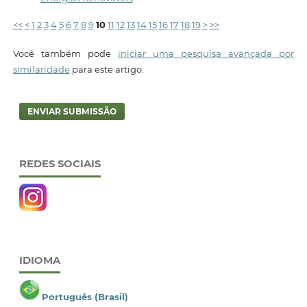
<<
<
1
2
3
4
5
6
7
8
9
10
11
12
13
14
15
16
17
18
19
>
>>
Você também pode
iniciar uma pesquisa avançada por
similaridade
para este artigo.
ENVIAR SUBMISSÃO
REDES SOCIAIS
IDIOMA
Português (Brasil)