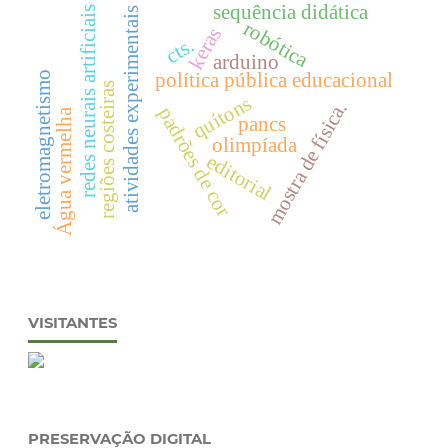
sequência didática
redes neurais artificiais
atividades experimentais
robótica
keras
cts.
arduino
política pública educacional
eletromagnetismo
regiões costeiras
quítons
mostra de física.
padrões de cor
Água vermelha
pancs
olimpíada
editorial
VISITANTES
PRESERVAÇÃO DIGITAL