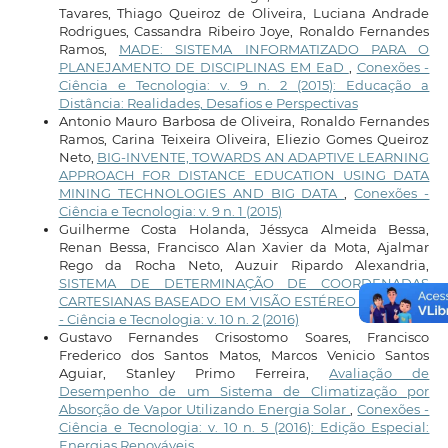
Tavares, Thiago Queiroz de Oliveira, Luciana Andrade
Rodrigues, Cassandra Ribeiro Joye, Ronaldo Fernandes
Ramos,
MADE: SISTEMA INFORMATIZADO PARA O
PLANEJAMENTO DE DISCIPLINAS EM EaD
,
Conexões -
Ciência e Tecnologia: v. 9 n. 2 (2015): Educação a
Distância: Realidades, Desafios e Perspectivas
Antonio Mauro Barbosa de Oliveira, Ronaldo Fernandes
Ramos, Carina Teixeira Oliveira, Eliezio Gomes Queiroz
Neto,
BIG-INVENTE, TOWARDS AN ADAPTIVE LEARNING
APPROACH FOR DISTANCE EDUCATION USING DATA
MINING TECHNOLOGIES AND BIG DATA
,
Conexões -
Ciência e Tecnologia: v. 9 n. 1 (2015)
Guilherme Costa Holanda, Jéssyca Almeida Bessa,
Renan Bessa, Francisco Alan Xavier da Mota, Ajalmar
Rego da Rocha Neto, Auzuir Ripardo Alexandria,
SISTEMA DE DETERMINAÇÃO DE COORDENADAS
CARTESIANAS BASEADO EM VISÃO ESTÉREO
,
Conexões
- Ciência e Tecnologia: v. 10 n. 2 (2016)
Gustavo Fernandes Crisostomo Soares, Francisco
Frederico dos Santos Matos, Marcos Venicio Santos
Aguiar, Stanley Primo Ferreira,
Avaliação de
Desempenho de um Sistema de Climatização por
Absorção de Vapor Utilizando Energia Solar
,
Conexões -
Ciência e Tecnologia: v. 10 n. 5 (2016): Edição Especial:
Energias Renováveis