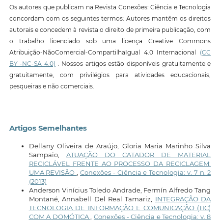
Os autores que publicam na Revista Conexões: Ciência e Tecnologia
concordam com os seguintes termos: Autores mantêm os direitos
autorais e concedem à revista o direito de primeira publicação, com
o trabalho licenciado sob uma licença Creative Commons
Atribuição-NãoComercial-CompartilhaIgual 4.0 Internacional
(CC
BY -NC-SA 4.0)
. Nossos artigos estão disponíveis gratuitamente e
gratuitamente, com privilégios para atividades educacionais,
pesqueiras e não comerciais.
Artigos Semelhantes
Dellany Oliveira de Araújo, Gloria Maria Marinho Silva
Sampaio,
ATUAÇÃO DO CATADOR DE MATERIAL
RECICLÁVEL FRENTE AO PROCESSO DA RECICLAGEM:
UMA REVISÃO
,
Conexões - Ciência e Tecnologia: v. 7 n. 2
(2013)
Anderson Vinícius Toledo Andrade, Fermín Alfredo Tang
Montané, Annabell Del Real Tamariz,
INTEGRAÇÃO DA
TECNOLOGIA DE INFORMAÇÃO E COMUNICAÇÃO (TIC)
COM A DOMÓTICA
,
Conexões - Ciência e Tecnologia: v. 8