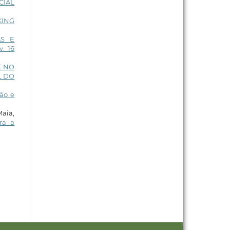
CIAL
KING
AS E
v. 16
E NO
L DO
ão e
Maia,
ra a