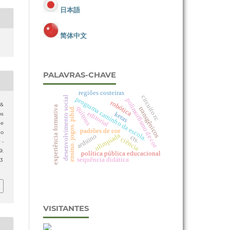
日本語
简体中文
PALAVRAS-CHAVE
regiões costeiras
circuito rc
desenvolvimento social
programa caminho da escola.
polimorfismo de cor
robótica
 &
experiência formativa
quítons
ensino. jogos. pibid.
transgênicos
editorial
keras
os
 e
padrões de cor
jo
olimpíada
arduino
cts.
ciência
 -
9.
política pública educacional
sequência didática
13
VISITANTES