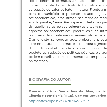
socioeconômico de muitas famílias, desde seu iní
aproveitamento do excedente de leite, até os dias
agregação de valor ao leite in natura. Frente à 
para o município, o presente estudo objeti
socioeconômicos, produtivos e sanitários da fabr
em Jaguaribe, Ceará. Participaram desta pesquis
de queijo cujos estabelecimentos situam-se 
aspectos socioeconômicos, produtivos e de infr
por meio de questionários semiestruturados apl
Diante disto se conclui que, embora a prod
apresente caráter informal, ela contribui signif
de renda local afirmando-se como atividade f
produtores, a adoção de políticas públicas, e a fac
podem contribuir para o aumento da competitivi
no mercado.
BIOGRAFIA DO AUTOR
Francisca Klécia Bernardino da Silva,
Instit
Ciência e Tecnologia (IFCE), Campus Jaguaribe
http://lattes.cnpq.br/7382302045973913