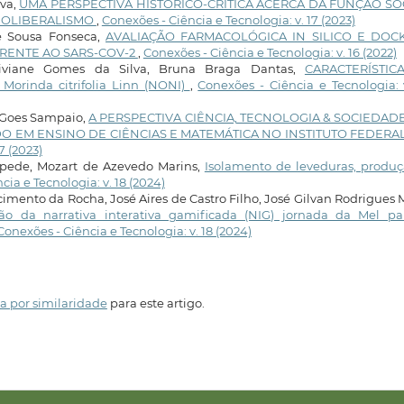
lva,
UMA PERSPECTIVA HISTÓRICO-CRÍTICA ACERCA DA FUNÇÃO SO
EOLIBERALISMO
,
Conexões - Ciência e Tecnologia: v. 17 (2023)
e Sousa Fonseca,
AVALIAÇÃO FARMACOLÓGICA IN SILICO E DOC
RENTE AO SARS-COV-2
,
Conexões - Ciência e Tecnologia: v. 16 (2022)
Viviane Gomes da Silva, Bruna Braga Dantas,
CARACTERÍSTIC
rinda citrifolia Linn (NONI)
,
Conexões - Ciência e Tecnologia: 
 Goes Sampaio,
A PERSPECTIVA CIÊNCIA, TECNOLOGIA & SOCIEDAD
O EM ENSINO DE CIÊNCIAS E MATEMÁTICA NO INSTITUTO FEDERA
7 (2023)
oppede, Mozart de Azevedo Marins,
Isolamento de leveduras, produç
cia e Tecnologia: v. 18 (2024)
cimento da Rocha, José Aires de Castro Filho, José Gilvan Rodrigues 
ção da narrativa interativa gamificada (NIG) jornada da Mel pa
Conexões - Ciência e Tecnologia: v. 18 (2024)
a por similaridade
para este artigo.