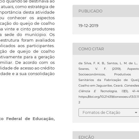
cio quando se destinava ao
 atuais, como estratégia de
PUBLICADO
importância desta atividade
vou conhecer os aspectos
icação do queijo de coalho
19-12-2019
a vinte e cinto produtores
na sede do munícipio. Os
aestrutura foram avaliados
icados aos participantes.
COMO CITAR
ução de queijo de coalho
icativamente para a geração
amiliar. De acordo com os
da Silva, F. K. B., Santos, L. M. de L.,
ilidade de acesso ao crédito
Soares, V. F. (2019). Aspect
dade e a sua consolidação
Socioeconômicos, Produtivos
Sanitários da Fabricação de Quei
Coalho em Jaguaribe, Ceará.
Conexões
Ciência E Tecnologia
,
13
(3), 41–4
https://doi.org/10.21439/conexoes.v13i3.1
2
Fomatos de Citação
uto Federal de Educação,
EDIÇÃO