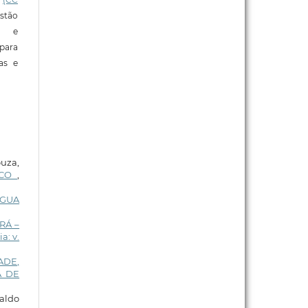
stão
e e
para
ras e
ouza,
ICO
,
ÁGUA
RÁ –
a: v.
ADE,
A DE
naldo