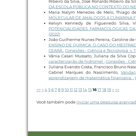
Ribeiro da Silva, José Ronaldo Ribeiro da Si
DA ESCOLA PÚBLICA NO CONTEXTO DO N
Maria Nalym Menezes de Melo, Thiago d
MOLECULAR DE ANÁLOGOS A CUMARINA F
Kelvyn Kennedy de Figueiredo Silva, 
POTENCIALIDADES FARMACOLÓGICAS DA Mo
(2022)
João Guilherme Nunes Pereira, Caroline de
ENSINO DE QUÍMICA: O CASO DO MESTRAD
CEARÁ
,
Conexões - Ciência e Tecnologia: v. 1
Vânia Casari Mussato, Juliana da Silva C
caracterização de hidromel
,
Conexões - Ciên
Juliana Evaristo Costa, Francisco Bruno Nas
Gabriel Marques do Nascimento,
Valida
aprendizagem de matemática financeira.
,
<<
<
4
5
6
7
8
9
10
11
12
13
14
15
16
17
18
19
>
>>
Você também pode
iniciar uma pesquisa avançad