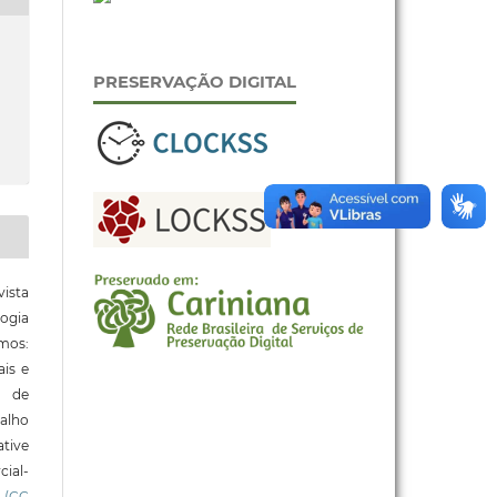
PRESERVAÇÃO DIGITAL
ista
ogia
mos:
ais e
o de
alho
tive
ial-
l
(CC