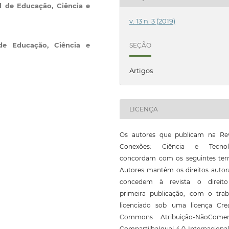
al de Educação, Ciência e
v. 13 n. 3 (2019)
 de Educação, Ciência e
SEÇÃO
Artigos
LICENÇA
Os autores que publicam na Rev
Conexões: Ciência e Tecnol
concordam com os seguintes ter
Autores mantêm os direitos autor
concedem à revista o direit
primeira publicação, com o trab
licenciado sob uma licença Crea
Commons Atribuição-NãoComerc
CompartilhaIgual 4.0 Internaciona