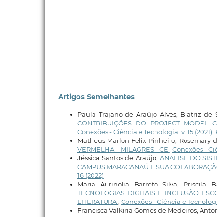
Artigos Semelhantes
Paula Trajano de Araújo Alves, Biatriz de
CONTRIBUIÇÕES DO PROJECT MODEL 
Conexões - Ciência e Tecnologia: v. 15 (2021)
Matheus Marlon Felix Pinheiro, Rosemary d
VERMELHA – MILAGRES - CE
,
Conexões - Ciê
Jéssica Santos de Araújo,
ANÁLISE DO SIS
CAMPUS MARACANAÚ E SUA COLABORAÇÃ
16 (2022)
Maria Aurinolia Barreto Silva, Priscila
TECNOLOGIAS DIGITAIS E INCLUSÃO ESC
LITERATURA
,
Conexões - Ciência e Tecnologia
Francisca Valkiria Gomes de Medeiros, Anto