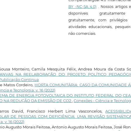
BY -NC-SA 4.0)
. Nossos artigos e
disponíveis gratuitament
gratuitamente, com privilégios 
atividades educacionais, pesquei
não comerciais.
 Sousa Monteiro, Camila Mesquita Félix, Andrea Moura da Costa S
CANVAS NA REELABORAÇÃO DO PROJETO POLÍTICO PEDAGÓG
: Publicação Contínua
e Matos Cordeiro,
HORTA COMUNITÁRIA: CASO DA COMUNIDADE 
ncia e Tecnologia: v. 16 (2022)
TEMA DE ENERGIA FOTOVOLTAICA DO INSTITUTO FEDERAL DO CEA
O NA REDUÇÃO DA EMISSÃO DE CO2
,
Conexões - Ciência e Tecnologi
 Barros David, Francisco Herbert Lima Vasconcelos,
ACESSIBILID
OLAR DE PESSOAS COM DEFICIÊNCIA: UMA REVISÃO SISTEMÁTIC
: v. 16 (2022)
nio Augusto Morais Feitosa, Antonio Augusto Morais Feitosa, José Ro