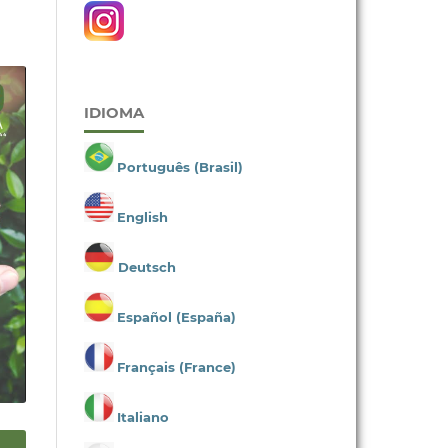
IDIOMA
Português (Brasil)
English
Deutsch
Español (España)
Français (France)
Italiano