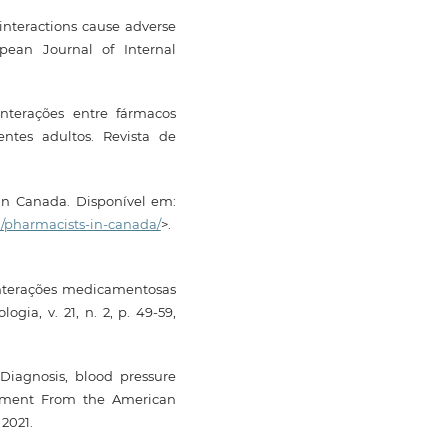
interactions cause adverse
opean Journal of Internal
nterações entre fármacos
entes adultos. Revista de
in Canada. Disponível em:
/pharmacists-in-canada/
>.
interações medicamentosas
ogia, v. 21, n. 2, p. 49-59,
Diagnosis, blood pressure
tement From the American
 2021.