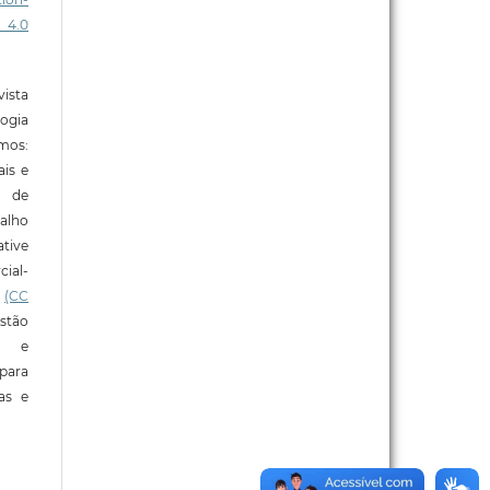
 4.0
ista
ogia
mos:
ais e
o de
alho
tive
ial-
l
(CC
stão
e e
para
ras e