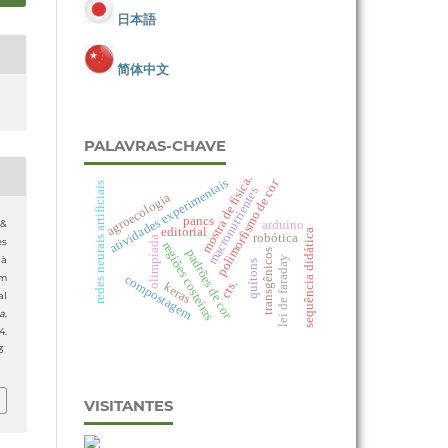
日本語
简体中文
PALAVRAS-CHAVE
mostra de física.
atividades experimentais
polimorfismo de cor
redes neurais artificiais
macronutrientes
agroecologia
pancs
arduino
 &
editorial
sequência didática
robótica
olimpíada
es
regiões costeiras
padrões de cor
transgênicos
 à
lei de faraday
quítons
em
compostagem
cts.
keras
al
ia
,
.
3
VISITANTES