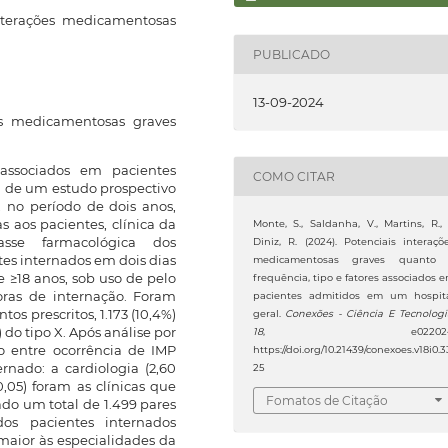
nterações medicamentosas
PUBLICADO
13-09-2024
es medicamentosas graves
 associados em pacientes
COMO CITAR
l de um estudo prospectivo
 no período de dois anos,
s aos pacientes, clínica da
Monte, S., Saldanha, V., Martins, R.,
sse farmacológica dos
Diniz, R. (2024). Potenciais interaçõ
es internados em dois dias
medicamentosas graves quanto
 ≥18 anos, sob uso de pelo
frequência, tipo e fatores associados 
as de internação. Foram
pacientes admitidos em um hospit
os prescritos, 1.173 (10,4%)
geral.
Conexões - Ciência E Tecnolog
do tipo X. Após análise por
18
, e022024
ão entre ocorrência de IMP
https://doi.org/10.21439/conexoes.v18i0.3
rnado: a cardiologia (2,60
25
 0,05) foram as clínicas que
Fomatos de Citação
ado um total de 1.499 pares
s pacientes internados
aior às especialidades da