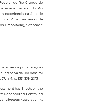
Federal do Rio Grande do
versidade Federal do Rio
em experiência na área de
utica. Atua nas áreas de
nsu; monitoria), extensão e
.
ntos adversos por interações
a intensiva de um hospital
27, n. 4, p. 353–359, 2015.
sessment has Effects on the
ts: Randomized Controlled
l Directors Association, v.