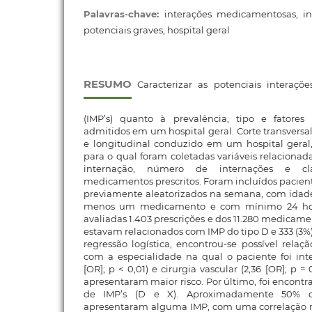
Palavras-chave:
interações medicamentosas, i
potenciais graves, hospital geral
RESUMO
Caracterizar as potenciais interaçõ
(IMP’s) quanto à prevalência, tipo e fatores
admitidos em um hospital geral. Corte transversa
e longitudinal conduzido em um hospital geral,
para o qual foram coletadas variáveis relacionada
internação, número de internações e cla
medicamentos prescritos. Foram incluídos pacient
previamente aleatorizados na semana, com idade
menos um medicamento e com mínimo 24 hor
avaliadas 1.403 prescrições e dos 11.280 medicament
estavam relacionados com IMP do tipo D e 333 (3%) 
regressão logística, encontrou-se possível relaç
com a especialidade na qual o paciente foi inte
[OR]; p < 0,01) e cirurgia vascular (2,36 [OR]; p =
apresentaram maior risco. Por último, foi encontr
de IMP’s (D e X). Aproximadamente 50% do
apresentaram alguma IMP, com uma correlação m