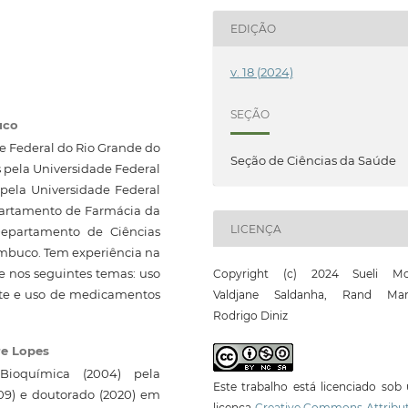
EDIÇÃO
v. 18 (2024)
SEÇÃO
uco
 Federal do Rio Grande do
Seção de Ciências da Saúde
 pela Universidade Federal
pela Universidade Federal
epartamento de Farmácia da
LICENÇA
Departamento de Ciências
mbuco. Tem experiência na
e nos seguintes temas: uso
Copyright (c) 2024 Sueli Mo
nte e uso de medicamentos
Valdjane Saldanha, Rand Mart
Rodrigo Diniz
re Lopes
ioquímica (2004) pela
Este trabalho está licenciado so
09) e doutorado (2020) em
licença
Creative Commons Attribut