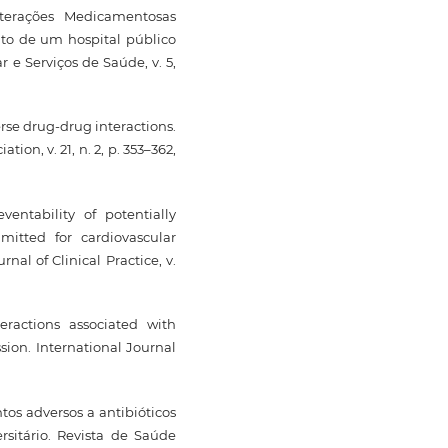
terações Medicamentosas
lto de um hospital público
r e Serviços de Saúde, v. 5,
verse drug-drug interactions.
ion, v. 21, n. 2, p. 353–362,
entability of potentially
mitted for cardiovascular
rnal of Clinical Practice, v.
eractions associated with
sion. International Journal
os adversos a antibióticos
sitário. Revista de Saúde