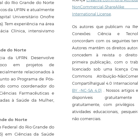
al do Rio Grande do Norte
NonCommercial-ShareAlike
ticos da UFRN e atualmente
International License
.
pital Universitário Onofre
s). Tem experiência na área
Os autores que publicam na Rev
ia Clínica, intensivismo
Conexões: Ciência e Tecnol
concordam com os seguintes ter
Autores mantêm os direitos autor
nde do Norte
concedem à revista o direit
cia da UFRN. Desenvolve
primeira publicação, com o trab
foco em projetos de
licenciado sob uma licença Crea
ecialmente relacionados à
Commons Atribuição-NãoComerc
 junto ao Programa de Pós-
CompartilhaIgual 4.0 Internaciona
ando como coordenador do
BY -NC-SA 4.0)
. Nossos artigos e
iências Farmacêuticas e
disponíveis gratuitament
cadas à Saúde da Mulher,
gratuitamente, com privilégios 
atividades educacionais, pesquei
não comerciais.
ande do Norte
 Federal do Rio Grande do
015) em Ciências da Saúde