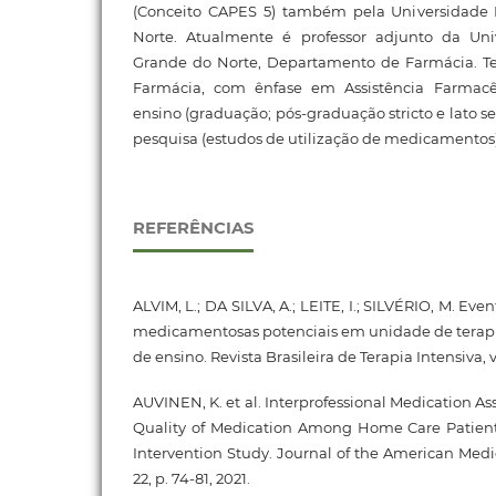
(Conceito CAPES 5) também pela Universidade 
Norte. Atualmente é professor adjunto da Uni
Grande do Norte, Departamento de Farmácia. T
Farmácia, com ênfase em Assistência Farmacê
ensino (graduação; pós-graduação stricto e lato se
pesquisa (estudos de utilização de medicamentos)
REFERÊNCIAS
ALVIM, L.; DA SILVA, A.; LEITE, I.; SILVÉRIO, M. Eve
medicamentosas potenciais em unidade de terapi
de ensino. Revista Brasileira de Terapia Intensiva, v. 
AUVINEN, K. et al. Interprofessional Medication As
Quality of Medication Among Home Care Patien
Intervention Study. Journal of the American Medica
22, p. 74-81, 2021.