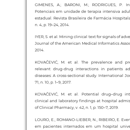
GIMENES, A.; BARONI, M.; RODRIGUES, P. In
Potenciais em unidade de terapia intensiva adu
estadual. Revista Brasileira de Farmácia Hospitala
n. 4, p. 19–24, 2014.
IYER, S. et al. Mining clinical text for signals of ad
Journal of the American Medical Informatics Associat
2014.
KOVAČEVIĆ, M. et al. The prevalence and prev
relevant drug-drug interactions in patients ad
diseases: A cross-sectional study. International Jou
71, n. 10, p. 1–9, 2017.
KOVAČEVIĆ, M. et al. Potential drug–drug int
clinical and laboratory findings at hospital admis
of Clinical Pharmacy, v. 42, n. 1, p. 150–7, 2019.
LOURO, E.; ROMANO-LIEBER, N.; RIBEIRO, E. Event
em pacientes internados em um hospital univer