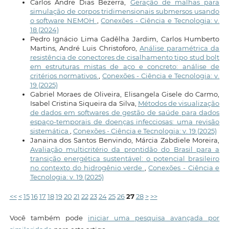
Carlos Andre Dias Bezerra,
Geração de malhas para
simulação de corpos tridimensionais submersos usando
o software NEMOH
,
Conexões - Ciência e Tecnologia: v.
18 (2024)
Pedro Ignácio Lima Gadêlha Jardim, Carlos Humberto
Martins, André Luis Christoforo,
Análise paramétrica da
resistência de conectores de cisalhamento tipo stud bolt
em estruturas mistas de aço e concreto: análise de
critérios normativos
,
Conexões - Ciência e Tecnologia: v.
19 (2025)
Gabriel Moraes de Oliveira, Elisangela Gisele do Carmo,
Isabel Cristina Siqueira da Silva,
Métodos de visualização
de dados em softwares de gestão de saúde para dados
espaço-temporais de doenças infecciosas: uma revisão
sistemática
,
Conexões - Ciência e Tecnologia: v. 19 (2025)
Janaina dos Santos Benvindo, Márcia Zabdiele Moreira,
Avaliação multicritério da prontidão do Brasil para a
transição energética sustentável: o potencial brasileiro
no contexto do hidrogênio verde
,
Conexões - Ciência e
Tecnologia: v. 19 (2025)
<<
<
15
16
17
18
19
20
21
22
23
24
25
26
27
28
>
>>
Você também pode
iniciar uma pesquisa avançada por