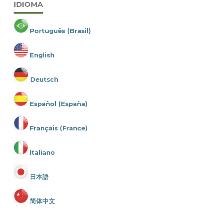
IDIOMA
Português (Brasil)
English
Deutsch
Español (España)
Français (France)
Italiano
日本語
简体中文