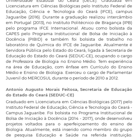
Universidade Estadual do Ceará (UECE). Graduada em
Licenciatura em Ciências Biológicas pelo Instituto Federal de
Educação, Ciência e Tecnologia do Ceará (IFCE), campus
Jaguaribe (2016). Durante a graduação realizou intercâmbio
em Portugal (2013), no Instituto Politécnico de Bragança (IPB)
pelo programa IFCE Internacional. Atuou como bolsista da
CAPES pelo Programa Institucional de Bolsa de Iniciação à
Docência (PIBID) e também foi bolsista de trabalho no
laboratório de Química do IFCE de Jaguaribe. Atualmente é
Servidora Pública pelo Estado do Ceará, ligada à Secretaria de
Educação do Estado do Ceará (SEDUC-CE), ocupando o cargo
de Professora de Biologia no Ensino Médio. Tem experiência
na área de Educação, com ênfase em Currículo do Ensino
Médio e Ensino de Biologia. Exerceu o cargo de Parlamentar
Juvenil do MERCOSUL durante o período de 2010 a 2012.
Antonio Augusto Morais Feitosa,
Secretaria de Educação
do Estado do Ceará (SEDUC-CE)
Graduado em Licenciatura em Ciências Biológicas (2017) pelo
Instituto Federal de Educação, Ciência e Tecnologia do Ceará -
Campus Jaguaribe. Foi bolsista no Programa Institucional de
Bolsa de Iniciação à Docência (2014 - 2017), onde desenvolveu
projetos voltados para o aperfeiçoamento do ensino de
Biologia. Atualmente, está inserido como membro do grupo
de pesquisa Educação e Saúde na referida instituição.