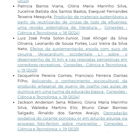
(2023)
Patricia Barros Viana, Glória Maria Marinho Silva,
Juceline Batista dos Santos Bastos, Esequiel Fernandes
Teixeira Mesquita,
Produção de materiais sustentáveis a
partir da reutilização de cinzas de lodo de efluentes:
uma revisão sistemática de literatura.
,
Conexões -
Ciência e Tecnologia: v. 18 (2024)
Luiz José Frota Solon-Junior, José Klinger da Silva
Oliveira, Leonardo de Sousa Fortes, Luiz Vieira da Silva
Neto,
Efeitos da suplementação aguda com suco de
cajuína (Anacardium occidentale L.) sobre o
desempenho de 10 km e nas respostas perceptivas em
corredores recreativos
,
Conexões - Ciência e Tecnologia:
v. 19 (2025)
Jacqueline Pereira Gomes, Francisco Ferreira Dantas
Filho,
Aplicando o conhecimento sociocultural da
produção artesanal de queijo de coalho nas aulas de
química em uma turma da educação básica
,
Conexões -
Ciência e Tecnologia: v. 18 (2024)
Jackson Anderson Sena Ribeiro, Gloria Maria Marinho
Silva, Waleska Martins Eloi, Bruno César Barroso
Salgado, Rinaldo dos Santos Araújo,
Degradação
oxidativa do corante ponceau 4r em solução aquosa via
processo foto-fenton sobre magnetita
,
Conexões -
Ciência e Tecnologia: v. 19 (2025)