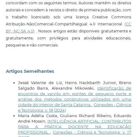
concordam com os seguintes termos: Autores mantêm os direitos
autorais e concedem à revista o direito de primeira publicação, com
o trabalho licenciado sob uma licença Creative Commons
Atribuição-NãoComercial-CompartilhaIgual 4.0 Internacional
(CC
BY -NC-SA 4.0)
. Nossos artigos estão disponíveis gratuitamente e
gratuitamente, com privilégios para atividades educacionais,
pesqueiras e não comerciais.
Artigos Semelhantes
Jessé Valente de Liz, Heins Hackbarth Junior, Breno
Salgado Barra, Alexandre Mikowski,
Identificação de
encontros de varvito em pontes de pequeno porte e
análise dos métodos construtivos utilizados em uma
cidade do interior de Santa Catarina
,
Conexões - Ciência
e Tecnologia: v. 18 (2024)
Maria Adélia Costa, Giuliano Richard Ribeiro, Eduardo
André Mossin,
INTELIGÊNCIA ARTIFICIAL: CONTRIBUTOS
PARA A PRÁTICA DOCENTE NA EDUCAÇÃO
PROFISSIONAL
,
Conexões - Ciência e Tecnologia: v. 17