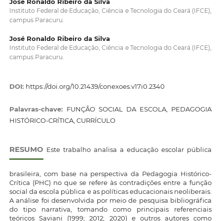
José Ronaldo Ribeiro da Silva
Instituto Federal de Educação, Ciência e Tecnologia do Ceará (IFCE),
campus Paracuru.
José Ronaldo Ribeiro da Silva
Instituto Federal de Educação, Ciência e Tecnologia do Ceará (IFCE),
campus Paracuru.
DOI:
https://doi.org/10.21439/conexoes.v17i0.2340
Palavras-chave:
FUNÇÃO SOCIAL DA ESCOLA, PEDAGOGIA
HISTÓRICO-CRÍTICA, CURRÍCULO
RESUMO
Este trabalho analisa a educação escolar pública
brasileira, com base na perspectiva da Pedagogia Histórico-
Crítica (PHC) no que se refere às contradições entre a função
social da escola pública e as políticas educacionais neoliberais.
A análise foi desenvolvida por meio de pesquisa bibliográfica
do tipo narrativa, tomando como principais referenciais
teóricos Saviani (1999; 2012; 2020) e outros autores como