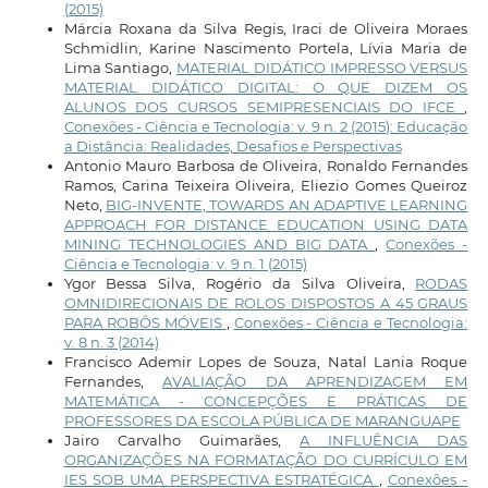
(2015)
Márcia Roxana da Silva Regis, Iraci de Oliveira Moraes
Schmidlin, Karine Nascimento Portela, Lívia Maria de
Lima Santiago,
MATERIAL DIDÁTICO IMPRESSO VERSUS
MATERIAL DIDÁTICO DIGITAL: O QUE DIZEM OS
ALUNOS DOS CURSOS SEMIPRESENCIAIS DO IFCE
,
Conexões - Ciência e Tecnologia: v. 9 n. 2 (2015): Educação
a Distância: Realidades, Desafios e Perspectivas
Antonio Mauro Barbosa de Oliveira, Ronaldo Fernandes
Ramos, Carina Teixeira Oliveira, Eliezio Gomes Queiroz
Neto,
BIG-INVENTE, TOWARDS AN ADAPTIVE LEARNING
APPROACH FOR DISTANCE EDUCATION USING DATA
MINING TECHNOLOGIES AND BIG DATA
,
Conexões -
Ciência e Tecnologia: v. 9 n. 1 (2015)
Ygor Bessa Silva, Rogério da Silva Oliveira,
RODAS
OMNIDIRECIONAIS DE ROLOS DISPOSTOS A 45 GRAUS
PARA ROBÔS MÓVEIS
,
Conexões - Ciência e Tecnologia:
v. 8 n. 3 (2014)
Francisco Ademir Lopes de Souza, Natal Lania Roque
Fernandes,
AVALIAÇÃO DA APRENDIZAGEM EM
MATEMÁTICA - CONCEPÇÕES E PRÁTICAS DE
PROFESSORES DA ESCOLA PÚBLICA DE MARANGUAPE
Jairo Carvalho Guimarães,
A INFLUÊNCIA DAS
ORGANIZAÇÕES NA FORMATAÇÃO DO CURRÍCULO EM
IES SOB UMA PERSPECTIVA ESTRATÉGICA
,
Conexões -