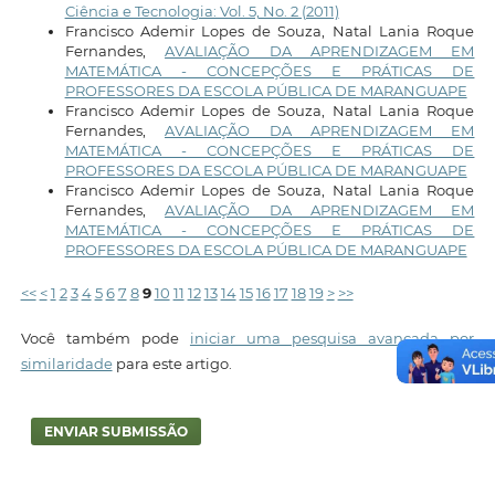
Ciência e Tecnologia: Vol. 5, No. 2 (2011)
Francisco Ademir Lopes de Souza, Natal Lania Roque
Fernandes,
AVALIAÇÃO DA APRENDIZAGEM EM
MATEMÁTICA - CONCEPÇÕES E PRÁTICAS DE
PROFESSORES DA ESCOLA PÚBLICA DE MARANGUAPE
Francisco Ademir Lopes de Souza, Natal Lania Roque
Fernandes,
AVALIAÇÃO DA APRENDIZAGEM EM
MATEMÁTICA - CONCEPÇÕES E PRÁTICAS DE
PROFESSORES DA ESCOLA PÚBLICA DE MARANGUAPE
Francisco Ademir Lopes de Souza, Natal Lania Roque
Fernandes,
AVALIAÇÃO DA APRENDIZAGEM EM
MATEMÁTICA - CONCEPÇÕES E PRÁTICAS DE
PROFESSORES DA ESCOLA PÚBLICA DE MARANGUAPE
<<
<
1
2
3
4
5
6
7
8
9
10
11
12
13
14
15
16
17
18
19
>
>>
Você também pode
iniciar uma pesquisa avançada por
similaridade
para este artigo.
ENVIAR SUBMISSÃO