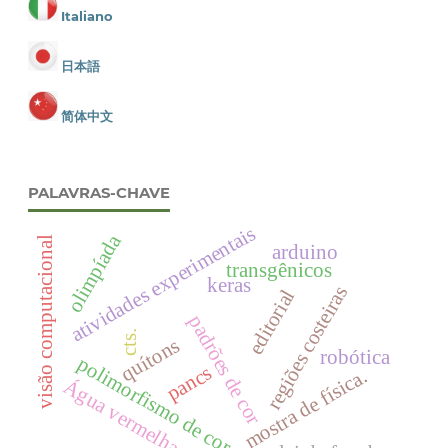
Italiano
日本語
简体中文
PALAVRAS-CHAVE
atividades experimentais
olimpíada
visão computacional
arduino
transgênicos
keras
regiões costeiras
editorial
padrões de cor
cts.
quítons
robótica
polimorfismo de cor
pancs
mostra de física.
Água vermelha