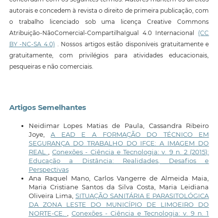
autorais e concedem à revista o direito de primeira publicação, com
o trabalho licenciado sob uma licença Creative Commons
Atribuição-NãoComercial-CompartilhaIgual 4.0 Internacional
(CC
BY -NC-SA 4.0)
. Nossos artigos estão disponíveis gratuitamente e
gratuitamente, com privilégios para atividades educacionais,
pesqueiras e não comerciais.
Artigos Semelhantes
Neidimar Lopes Matias de Paula, Cassandra Ribeiro
Joye,
A EAD E A FORMAÇÃO DO TÉCNICO EM
SEGURANÇA DO TRABALHO DO IFCE: A IMAGEM DO
REAL
,
Conexões - Ciência e Tecnologia: v. 9 n. 2 (2015):
Educação a Distância: Realidades, Desafios e
Perspectivas
Ana Raquel Mano, Carlos Vangerre de Almeida Maia,
Maria Cristiane Santos da Silva Costa, Maria Leidiana
Oliveira Lima,
SITUAÇÃO SANITÁRIA E PARASITOLÓGICA
DA ZONA LESTE DO MUNICÍPIO DE LIMOEIRO DO
NORTE-CE.
,
Conexões - Ciência e Tecnologia: v. 9 n. 1