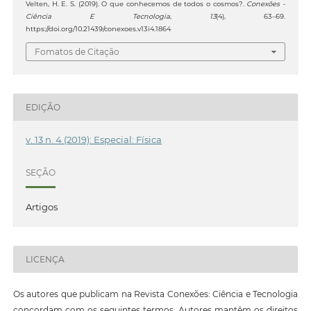
Velten, H. E. S. (2019). O que conhecemos de todos o cosmos?.
Conexões -
Ciência E Tecnologia
,
13
(4), 63–69.
https://doi.org/10.21439/conexoes.v13i4.1864
Fomatos de Citação
EDIÇÃO
v. 13 n. 4 (2019): Especial: Física
SEÇÃO
Artigos
LICENÇA
Os autores que publicam na Revista Conexões: Ciência e Tecnologia
concordam com os seguintes termos: Autores mantêm os direitos