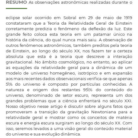
RESUMO
As observações astronômicas realizadas durante o
eclipse solar ocorrido em Sobral em 29 de maio de 1919
constataram que a Teoria da Relatividade Geral de Einstein
corretamente predizia o fenômeno da deflexão da luz. Este
grande feito coloca esta teoria em um patamar único na
história da ciência, do qual nunca mais saiu. A observação de
outros fenômenos astronômicos, também preditos pela teoria
de Einstein, ao longo do século XX, nos fazem ter a certeza
absoluta que esta é a teoria que descreve a interação
gravitacional. No âmbito cosmológico, no entanto, ao aplicar
as equações da relatividade geral para a dinâmica de um
modelo de universo homegêneo, isotrópico e em expansão
aos mais recentes dados observacionais verifica-se que apenas
5\% do universo é composto por partículas conhecidas. A
natureza e origem dos restantes 95\% do conteúdo do
universo, denominado de setor escuro, representa um dos
grandes problemas que a ciência enfrentará no século XXI.
Nosso objetivo nesse artigo é discutir sobre alguns fatos que
promoveram a transição da gravitação Newtoniana para a
relatividade geral e mostrar como os conceitos de matéria
escura e energia escura surgiram ao longo do século XX. Com
isso, seremos levados a uma visão geral do conteúdo material
do universo e sua evolução dinâmica.