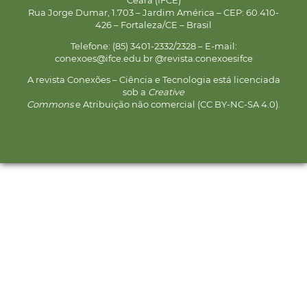
Rua Jorge Dumar, 1.703 – Jardim América – CEP: 60.410-
426 – Fortaleza/CE – Brasil
Telefone: (85) 3401-2332/2328 – E-mail:
conexoes@ifce.edu.br @revista.conexoesifce
A revista Conexões – Ciência e Tecnologia está licenciada
sob a
Creative
Commons
e Atribuição não comercial (CC BY-NC-SA 4.0).