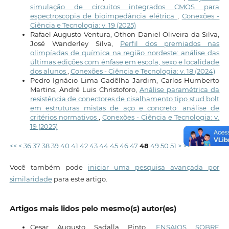
simulação de circuitos integrados CMOS para
espectroscopia de bioimpedância elétrica
,
Conexões -
Ciência e Tecnologia: v. 19 (2025)
Rafael Augusto Ventura, Othon Daniel Oliveira da Silva,
José Wanderley Silva,
Perfil dos premiados nas
olimpíadas de química na região nordeste: análise das
últimas edições com ênfase em escola, sexo e localidade
dos alunos
,
Conexões - Ciência e Tecnologia: v. 18 (2024)
Pedro Ignácio Lima Gadêlha Jardim, Carlos Humberto
Martins, André Luis Christoforo,
Análise paramétrica da
resistência de conectores de cisalhamento tipo stud bolt
em estruturas mistas de aço e concreto: análise de
critérios normativos
,
Conexões - Ciência e Tecnologia: v.
19 (2025)
<<
<
36
37
38
39
40
41
42
43
44
45
46
47
48
49
50
51
>
>>
Você também pode
iniciar uma pesquisa avançada por
similaridade
para este artigo.
Artigos mais lidos pelo mesmo(s) autor(es)
Cesar Augusto Sadalla Pinto,
ENSAIOS SOBRE