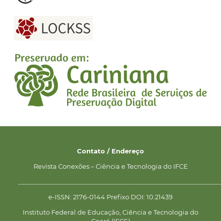
Contato / Endereço
Revista Conexões – Ciência e Tecnologia do IFCE
__________________________________________________________
e-ISSN: 2176-0144 Prefixo DOI: 10.21439
Instituto Federal de Educação, Ciência e Tecnologia do
Ceará (IFCE)