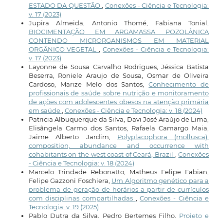
ESTADO DA QUESTÃO
,
Conexões - Ciência e Tecnologia:
v. 17 (2023)
Jupira Almeida, Antonio Thomé, Fabiana Tonial,
BIOCIMENTAÇÃO EM ARGAMASSA POZOLÂNICA
CONTENDO MICRORGANISMOS EM MATERIAL
ORGÂNICO VEGETAL
,
Conexões - Ciência e Tecnologia:
v. 17 (2023)
Layonne de Sousa Carvalho Rodrigues, Jéssica Batista
Beserra, Roniele Araujo de Sousa, Osmar de Oliveira
Cardoso, Marize Melo dos Santos,
Conhecimento de
profissionais de saúde sobre nutrição e monitoramento
de ações com adolescentes obesos na atenção primária
em saúde
,
Conexões - Ciência e Tecnologia: v. 18 (2024)
Patricia Albuquerque da Silva, Davi José Araújo de Lima,
Elisângela Carmo dos Santos, Rafaela Camargo Maia,
Jaime Alberto Jardim,
Polyplacophora (mollusca):
composition, abundance and occurrence with
cohabitants on the west coast of Ceará, Brazil
,
Conexões
- Ciência e Tecnologia: v. 18 (2024)
Marcelo Trindade Rebonatto, Matheus Felipe Fabian,
Felipe Gazzoni Foschiera,
Um Algoritmo genético para a
problema de geração de horários a partir de currículos
com disciplinas compartilhadas
,
Conexões - Ciência e
Tecnologia: v. 19 (2025)
Pablo Dutra da Silva, Pedro Bertemes Filho,
Projeto e