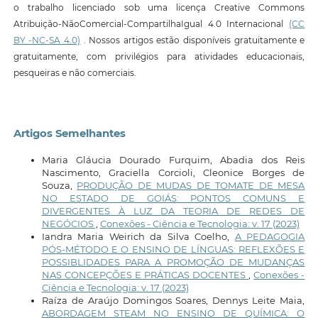
o trabalho licenciado sob uma licença Creative Commons
Atribuição-NãoComercial-CompartilhaIgual 4.0 Internacional
(CC
BY -NC-SA 4.0)
. Nossos artigos estão disponíveis gratuitamente e
gratuitamente, com privilégios para atividades educacionais,
pesqueiras e não comerciais.
Artigos Semelhantes
Maria Gláucia Dourado Furquim, Abadia dos Reis
Nascimento, Graciella Corcioli, Cleonice Borges de
Souza,
PRODUÇÃO DE MUDAS DE TOMATE DE MESA
NO ESTADO DE GOIÁS: PONTOS COMUNS E
DIVERGENTES À LUZ DA TEORIA DE REDES DE
NEGÓCIOS
,
Conexões - Ciência e Tecnologia: v. 17 (2023)
Iandra Maria Weirich da Silva Coelho,
A PEDAGOGIA
PÓS-MÉTODO E O ENSINO DE LÍNGUAS: REFLEXÕES E
POSSIBLIDADES PARA A PROMOÇÃO DE MUDANÇAS
NAS CONCEPÇÕES E PRÁTICAS DOCENTES
,
Conexões -
Ciência e Tecnologia: v. 17 (2023)
Raíza de Araújo Domingos Soares, Dennys Leite Maia,
ABORDAGEM STEAM NO ENSINO DE QUÍMICA: O