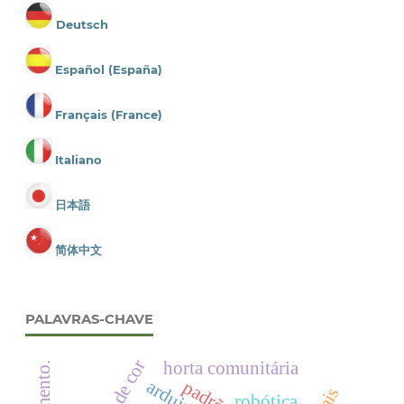
Deutsch
Español (España)
Français (France)
Italiano
日本語
简体中文
PALAVRAS-CHAVE
horta comunitária
arduino
robótica