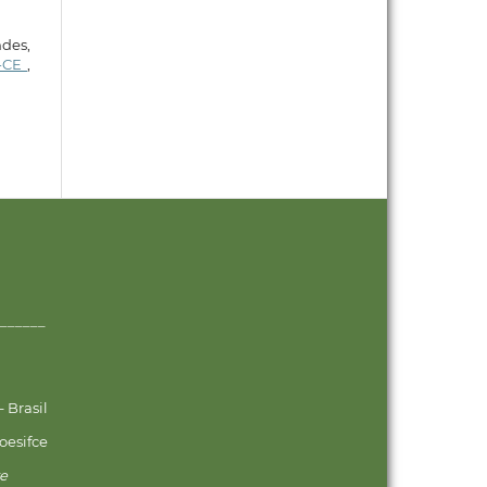
ndes,
é-CE
,
______
 Brasil
oesifce
ve