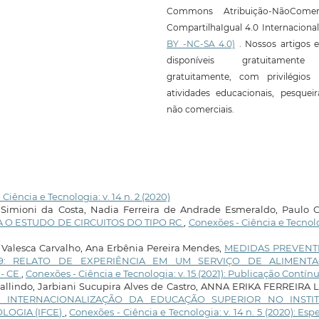
Commons Atribuição-NãoComerc
CompartilhaIgual 4.0 Internaciona
BY -NC-SA 4.0)
. Nossos artigos e
disponíveis gratuitament
gratuitamente, com privilégios 
atividades educacionais, pesquei
não comerciais.
Ciência e Tecnologia: v. 14 n. 2 (2020)
imioni da Costa, Nadia Ferreira de Andrade Esmeraldo, Paulo C
 O ESTUDO DE CIRCUITOS DO TIPO RC
,
Conexões - Ciência e Tecnol
Valesca Carvalho, Ana Erbênia Pereira Mendes,
MEDIDAS PREVENT
9: RELATO DE EXPERIÊNCIA EM UM SERVIÇO DE ALIMENT
- CE
,
Conexões - Ciência e Tecnologia: v. 15 (2021): Publicação Contín
allindo, Jarbiani Sucupira Alves de Castro, ANNA ERIKA FERREIRA 
 INTERNACIONALIZAÇÃO DA EDUCAÇÃO SUPERIOR NO INSTI
LOGIA (IFCE)
,
Conexões - Ciência e Tecnologia: v. 14 n. 5 (2020): Espe