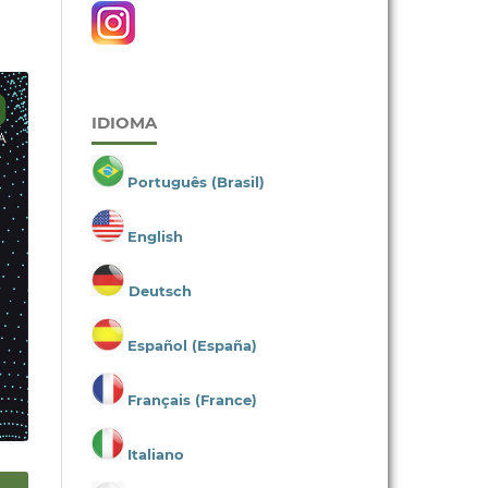
IDIOMA
Português (Brasil)
English
Deutsch
Español (España)
Français (France)
Italiano