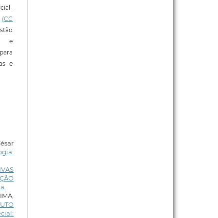
ial-
l
(CC
stão
e e
para
ras e
ésar
ogia:
IVAS
AÇÃO
ua
LIMA,
TUTO
cial: