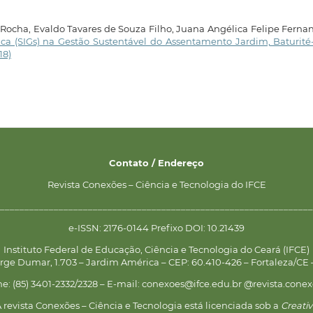
 Rocha, Evaldo Tavares de Souza Filho, Juana Angélica Felipe Ferna
ca (SIGs) na Gestão Sustentável do Assentamento Jardim, Baturit
18)
Contato / Endereço
Revista Conexões – Ciência e Tecnologia do IFCE
________________________________________________________________
e-ISSN: 2176-0144 Prefixo DOI: 10.21439
Instituto Federal de Educação, Ciência e Tecnologia do Ceará (IFCE)
rge Dumar, 1.703 – Jardim América – CEP: 60.410-426 – Fortaleza/CE –
ne: (85) 3401-2332/2328 – E-mail: conexoes@ifce.edu.br @revista.conex
 revista Conexões – Ciência e Tecnologia está licenciada sob a
Creati