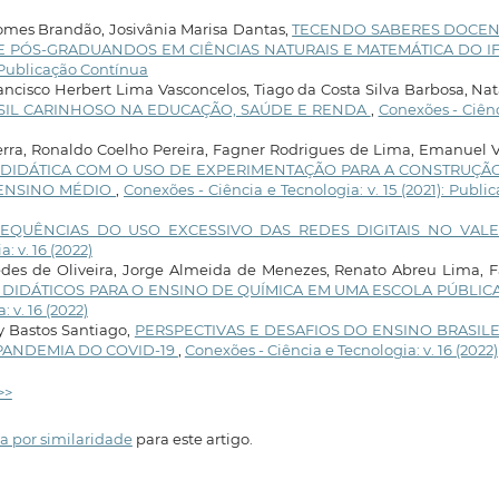
Gomes Brandão, Josivânia Marisa Dantas,
TECENDO SABERES DOCEN
DE PÓS-GRADUANDOS EM CIÊNCIAS NATURAIS E MATEMÁTICA DO 
: Publicação Contínua
cisco Herbert Lima Vasconcelos, Tiago da Costa Silva Barbosa, Na
SIL CARINHOSO NA EDUCAÇÃO, SAÚDE E RENDA
,
Conexões - Ciên
zerra, Ronaldo Coelho Pereira, Fagner Rodrigues de Lima, Emanuel 
DIDÁTICA COM O USO DE EXPERIMENTAÇÃO PARA A CONSTRUÇÃ
ENSINO MÉDIO
,
Conexões - Ciência e Tecnologia: v. 15 (2021): Publi
EQUÊNCIAS DO USO EXCESSIVO DAS REDES DIGITAIS NO VAL
: v. 16 (2022)
des de Oliveira, Jorge Almeida de Menezes, Renato Abreu Lima, F
S DIDÁTICOS PARA O ENSINO DE QUÍMICA EM UMA ESCOLA PÚBLIC
 v. 16 (2022)
Bastos Santiago,
PERSPECTIVAS E DESAFIOS DO ENSINO BRASILE
PANDEMIA DO COVID-19
,
Conexões - Ciência e Tecnologia: v. 16 (2022)
>>
a por similaridade
para este artigo.