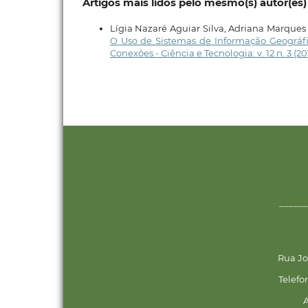
Artigos mais lidos pelo mesmo(s) autor(es)
Lígia Nazaré Aguiar Silva, Adriana Marques
O Uso de Sistemas de Informação Geográfi
Conexões - Ciência e Tecnologia: v. 12 n. 3 (20
______
Rua Jo
Telefo
A