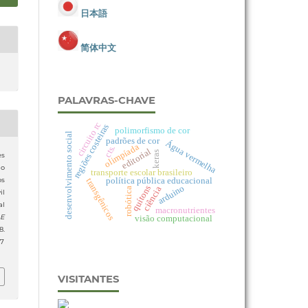
日本語
简体中文
PALAVRAS-CHAVE
circuito rc
regiões costeiras
polimorfismo de cor
desenvolvimento social
padrões de cor
Água vermelha
olimpíada
cts.
editorial
keras
es
ão
transporte escolar brasileiro
política pública educacional
os
transgênicos
arduino
quítons
ciência
robótica
il
al
macronutrientes
visão computacional
 E
.
17
VISITANTES