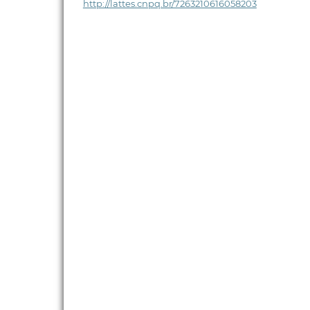
http://lattes.cnpq.br/7263210616058203