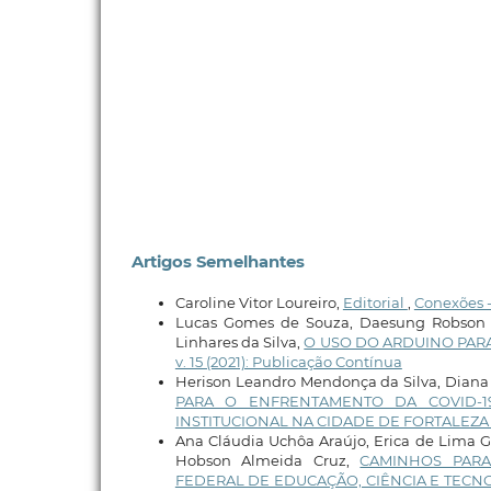
Artigos Semelhantes
Caroline Vitor Loureiro,
Editorial
,
Conexões - 
Lucas Gomes de Souza, Daesung Robson S
Linhares da Silva,
O USO DO ARDUINO PARA
v. 15 (2021): Publicação Contínua
Herison Leandro Mendonça da Silva, Diana 
PARA O ENFRENTAMENTO DA COVID-1
INSTITUCIONAL NA CIDADE DE FORTALEZA 
Ana Cláudia Uchôa Araújo, Erica de Lima G
Hobson Almeida Cruz,
CAMINHOS PARA
FEDERAL DE EDUCAÇÃO, CIÊNCIA E TECNO