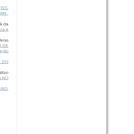
TES:
IFRN
,
tã da
cia e
Veras
O DE
cação
E DO
ábio
A NO
IRO: