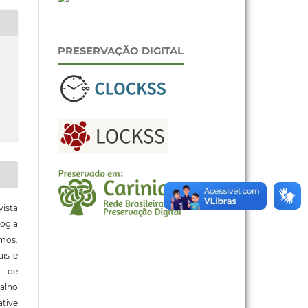
PRESERVAÇÃO DIGITAL
ista
ogia
mos:
ais e
o de
alho
tive