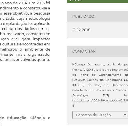
o ano de 2014. Em 2016 foi
endimento e constatou-se a
r esse objetivo, a pesquisa
PUBLICADO
a citada, cuja metodologia
a implantação foi aplicado
a coleta dos dados com os
21-12-2018
ho realizado, constatou-se
ução civil gera impactos
s culturais encontradas em
a melhorou o ambiente de
COMO CITAR
elmente mais organizado,
issionais envolvidos quanto
Nóbrega Damasceno, K., & Marqu
Rocha, A. (2018). Análise da Implantaç
do Plano de Gerenciamento d
Resíduos Sólidos da Construção Civ
(PGRCC) do Conjunto Habitacion
Cidade Jardim.
Conexões - Ciência
Tecnologia
,
12
(3), 9–18
https://doi.org/10.21439/conexoes.v12i3.1
4
Fomatos de Citação
 de Educação, Ciência e
ú