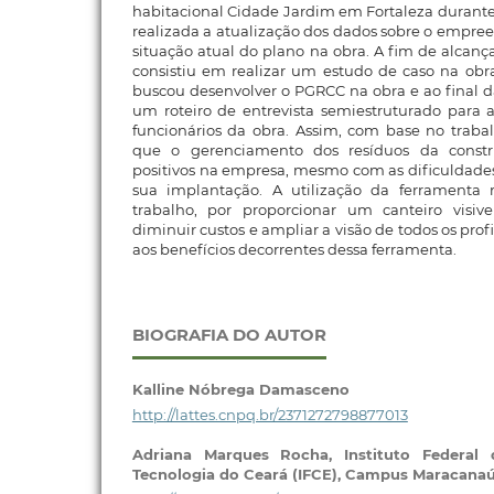
habitacional Cidade Jardim em Fortaleza durante 
realizada a atualização dos dados sobre o empre
situação atual do plano na obra. A fim de alcança
consistiu em realizar um estudo de caso na obr
buscou desenvolver o PGRCC na obra e ao final d
um roteiro de entrevista semiestruturado para 
funcionários da obra. Assim, com base no trabal
que o gerenciamento dos resíduos da constr
positivos na empresa, mesmo com as dificuldade
sua implantação. A utilização da ferrament
trabalho, por proporcionar um canteiro visiv
diminuir custos e ampliar a visão de todos os prof
aos benefícios decorrentes dessa ferramenta.
BIOGRAFIA DO AUTOR
Kalline Nóbrega Damasceno
http://lattes.cnpq.br/2371272798877013
Adriana Marques Rocha,
Instituto Federal
Tecnologia do Ceará (IFCE), Campus Maracana