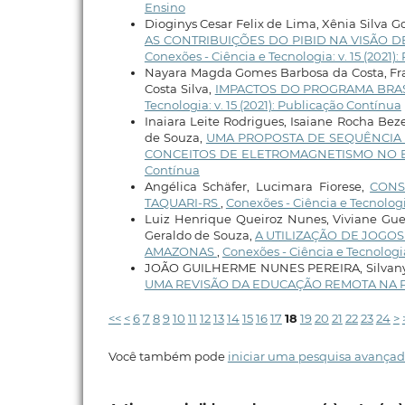
Ensino
Dioginys Cesar Felix de Lima, Xênia Silva 
AS CONTRIBUIÇÕES DO PIBID NA VISÃO 
Conexões - Ciência e Tecnologia: v. 15 (2021)
Nayara Magda Gomes Barbosa da Costa, Fran
Costa Silva,
IMPACTOS DO PROGRAMA BRA
Tecnologia: v. 15 (2021): Publicação Contínua
Inaiara Leite Rodrigues, Isaiane Rocha Be
de Souza,
UMA PROPOSTA DE SEQUÊNCIA 
CONCEITOS DE ELETROMAGNETISMO NO 
Contínua
Angélica Schäfer, Lucimara Fiorese,
CONS
TAQUARI-RS
,
Conexões - Ciência e Tecnologia
Luiz Henrique Queiroz Nunes, Viviane Gue
Geraldo de Souza,
A UTILIZAÇÃO DE JOGO
AMAZONAS
,
Conexões - Ciência e Tecnologia:
JOÃO GUILHERME NUNES PEREIRA, Silvany 
UMA REVISÃO DA EDUCAÇÃO REMOTA NA 
<<
<
6
7
8
9
10
11
12
13
14
15
16
17
18
19
20
21
22
23
24
>
Você também pode
iniciar uma pesquisa avançad