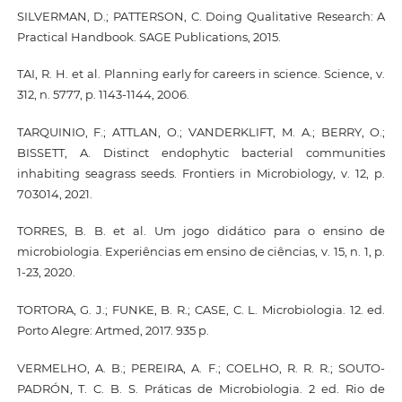
SILVERMAN, D.; PATTERSON, C. Doing Qualitative Research: A
Practical Handbook. SAGE Publications, 2015.
TAI, R. H. et al. Planning early for careers in science. Science, v.
312, n. 5777, p. 1143-1144, 2006.
TARQUINIO, F.; ATTLAN, O.; VANDERKLIFT, M. A.; BERRY, O.;
BISSETT, A. Distinct endophytic bacterial communities
inhabiting seagrass seeds. Frontiers in Microbiology, v. 12, p.
703014, 2021.
TORRES, B. B. et al. Um jogo didático para o ensino de
microbiologia. Experiências em ensino de ciências, v. 15, n. 1, p.
1-23, 2020.
TORTORA, G. J.; FUNKE, B. R.; CASE, C. L. Microbiologia. 12. ed.
Porto Alegre: Artmed, 2017. 935 p.
VERMELHO, A. B.; PEREIRA, A. F.; COELHO, R. R. R.; SOUTO-
PADRÓN, T. C. B. S. Práticas de Microbiologia. 2 ed. Rio de