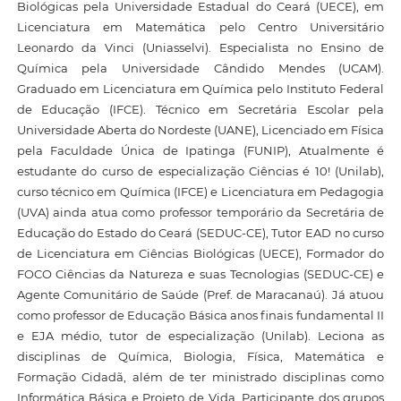
Biológicas pela Universidade Estadual do Ceará (UECE), em
Licenciatura em Matemática pelo Centro Universitário
Leonardo da Vinci (Uniasselvi). Especialista no Ensino de
Química pela Universidade Cândido Mendes (UCAM).
Graduado em Licenciatura em Química pelo Instituto Federal
de Educação (IFCE). Técnico em Secretária Escolar pela
Universidade Aberta do Nordeste (UANE), Licenciado em Física
pela Faculdade Única de Ipatinga (FUNIP), Atualmente é
estudante do curso de especialização Ciências é 10! (Unilab),
curso técnico em Química (IFCE) e Licenciatura em Pedagogia
(UVA) ainda atua como professor temporário da Secretária de
Educação do Estado do Ceará (SEDUC-CE), Tutor EAD no curso
de Licenciatura em Ciências Biológicas (UECE), Formador do
FOCO Ciências da Natureza e suas Tecnologias (SEDUC-CE) e
Agente Comunitário de Saúde (Pref. de Maracanaú). Já atuou
como professor de Educação Básica anos finais fundamental II
e EJA médio, tutor de especialização (Unilab). Leciona as
disciplinas de Química, Biologia, Física, Matemática e
Formação Cidadã, além de ter ministrado disciplinas como
Informática Básica e Projeto de Vida. Participante dos grupos