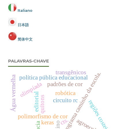
Italiano
日本語
简体中文
PALAVRAS-CHAVE
transgênicos
programa caminho da escola.
política pública educacional
Água vermelha
olimpíada
padrões de cor
robótica
editorial
quítons
circuito rc
regiões costeiras
polimorfismo de cor
cts.
agroecologia
keras