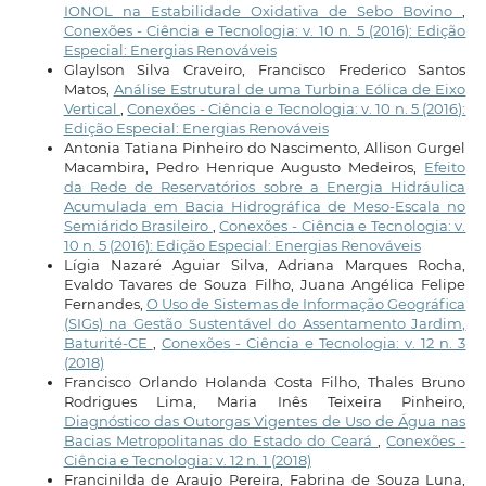
IONOL na Estabilidade Oxidativa de Sebo Bovino
,
Conexões - Ciência e Tecnologia: v. 10 n. 5 (2016): Edição
Especial: Energias Renováveis
Glaylson Silva Craveiro, Francisco Frederico Santos
Matos,
Análise Estrutural de uma Turbina Eólica de Eixo
Vertical
,
Conexões - Ciência e Tecnologia: v. 10 n. 5 (2016):
Edição Especial: Energias Renováveis
Antonia Tatiana Pinheiro do Nascimento, Allison Gurgel
Macambira, Pedro Henrique Augusto Medeiros,
Efeito
da Rede de Reservatórios sobre a Energia Hidráulica
Acumulada em Bacia Hidrográfica de Meso-Escala no
Semiárido Brasileiro
,
Conexões - Ciência e Tecnologia: v.
10 n. 5 (2016): Edição Especial: Energias Renováveis
Lígia Nazaré Aguiar Silva, Adriana Marques Rocha,
Evaldo Tavares de Souza Filho, Juana Angélica Felipe
Fernandes,
O Uso de Sistemas de Informação Geográfica
(SIGs) na Gestão Sustentável do Assentamento Jardim,
Baturité-CE
,
Conexões - Ciência e Tecnologia: v. 12 n. 3
(2018)
Francisco Orlando Holanda Costa Filho, Thales Bruno
Rodrigues Lima, Maria Inês Teixeira Pinheiro,
Diagnóstico das Outorgas Vigentes de Uso de Água nas
Bacias Metropolitanas do Estado do Ceará
,
Conexões -
Ciência e Tecnologia: v. 12 n. 1 (2018)
Francinilda de Araujo Pereira, Fabrina de Souza Luna,