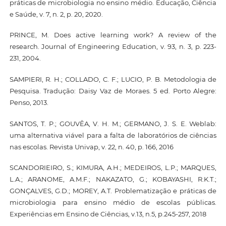
práticas de microbiologia no ensino médio. Educação, Ciência
e Saúde, v. 7, n. 2, p. 20, 2020.
PRINCE, M. Does active learning work? A review of the
research. Journal of Engineering Education, v. 93, n. 3, p. 223-
231, 2004.
SAMPIERI, R. H.; COLLADO, C. F.; LUCIO, P. B. Metodologia de
Pesquisa. Tradução: Daisy Vaz de Moraes. 5 ed. Porto Alegre:
Penso, 2013.
SANTOS, T. P.; GOUVÊA, V. H. M.; GERMANO, J. S. E. Weblab:
uma alternativa viável para a falta de laboratórios de ciências
nas escolas. Revista Univap, v. 22, n. 40, p. 166, 2016
SCANDORIEIRO, S.; KIMURA, A.H.; MEDEIROS, L.P.; MARQUES,
L.A.; ARANOME, A.M.F.; NAKAZATO, G.; KOBAYASHI, R.K.T.;
GONÇALVES, G.D.; MOREY, A.T. Problematização e práticas de
microbiologia para ensino médio de escolas públicas.
Experiências em Ensino de Ciências, v.13, n.5, p.245-257, 2018