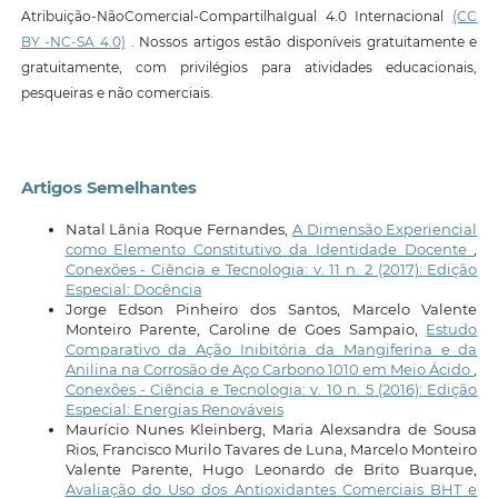
Atribuição-NãoComercial-CompartilhaIgual 4.0 Internacional
(CC
BY -NC-SA 4.0)
. Nossos artigos estão disponíveis gratuitamente e
gratuitamente, com privilégios para atividades educacionais,
pesqueiras e não comerciais.
Artigos Semelhantes
Natal Lânia Roque Fernandes,
A Dimensão Experiencial
como Elemento Constitutivo da Identidade Docente
,
Conexões - Ciência e Tecnologia: v. 11 n. 2 (2017): Edição
Especial: Docência
Jorge Edson Pinheiro dos Santos, Marcelo Valente
Monteiro Parente, Caroline de Goes Sampaio,
Estudo
Comparativo da Ação Inibitória da Mangiferina e da
Anilina na Corrosão de Aço Carbono 1010 em Meio Ácido
,
Conexões - Ciência e Tecnologia: v. 10 n. 5 (2016): Edição
Especial: Energias Renováveis
Maurício Nunes Kleinberg, Maria Alexsandra de Sousa
Rios, Francisco Murilo Tavares de Luna, Marcelo Monteiro
Valente Parente, Hugo Leonardo de Brito Buarque,
Avaliação do Uso dos Antioxidantes Comerciais BHT e