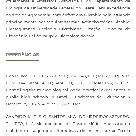
Atualmente é Professora Associada II do Departamento de
Biologia da Universidade Federal do Ceará. Tem experiência
na área de Agronomia, com ênfase em Microbiologia, atuando
principalmente nos seguintes temas: Actinobactérias, Rizóbio,
Biossegurança, Ecologia Microbiana, Fixação Biológica de
Nitrogênio, Feijão-caupi e Microbiota do solo .
REFERÊNCIAS
BANDEIRA, L. L.; COSTA, L. S. L.; TAVEIRA, E. L.; MESQUITA, A. D.
F. N.; DA SILVA, A. O.; ARAÚJO, L. L. B.; MARTINS, S. C. S.
Unraveling the microbiological world: practical experiences in
public high schools in Brazil. Cuadernos de Educación y
Desarrollo, v. 15, n. 4, p. 3316-3333, 2023.
CÂNDIDO, M. D. S. C.; SANTOS, M. G.; DE MEDEIROS AZEVEDO,
T.; NETO, L. S. Microbiologia no Ensino Médio: Analisando a
realidade e sugerindo alternativas de ensino numa Escola