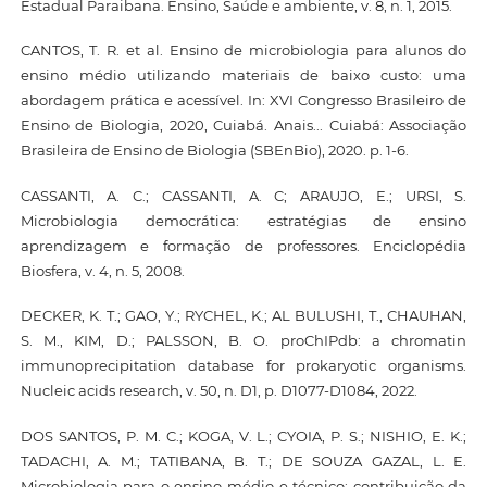
Estadual Paraibana. Ensino, Saúde e ambiente, v. 8, n. 1, 2015.
CANTOS, T. R. et al. Ensino de microbiologia para alunos do
ensino médio utilizando materiais de baixo custo: uma
abordagem prática e acessível. In: XVI Congresso Brasileiro de
Ensino de Biologia, 2020, Cuiabá. Anais... Cuiabá: Associação
Brasileira de Ensino de Biologia (SBEnBio), 2020. p. 1-6.
CASSANTI, A. C.; CASSANTI, A. C; ARAUJO, E.; URSI, S.
Microbiologia democrática: estratégias de ensino
aprendizagem e formação de professores. Enciclopédia
Biosfera, v. 4, n. 5, 2008.
DECKER, K. T.; GAO, Y.; RYCHEL, K.; AL BULUSHI, T., CHAUHAN,
S. M., KIM, D.; PALSSON, B. O. proChIPdb: a chromatin
immunoprecipitation database for prokaryotic organisms.
Nucleic acids research, v. 50, n. D1, p. D1077-D1084, 2022.
DOS SANTOS, P. M. C.; KOGA, V. L.; CYOIA, P. S.; NISHIO, E. K.;
TADACHI, A. M.; TATIBANA, B. T.; DE SOUZA GAZAL, L. E.
Microbiologia para o ensino médio e técnico: contribuição da