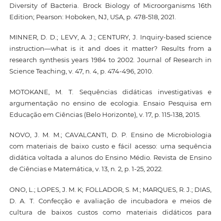
Diversity of Bacteria. Brock Biology of Microorganisms 16th
Edition; Pearson: Hoboken, NJ, USA, p. 478-518, 2021.
MINNER, D. D.; LEVY, A. J.; CENTURY, J. Inquiry-based science
instruction—what is it and does it matter? Results from a
research synthesis years 1984 to 2002. Journal of Research in
Science Teaching, v. 47, n. 4, p. 474-496, 2010.
MOTOKANE, M. T. Sequências didáticas investigativas e
argumentação no ensino de ecologia. Ensaio Pesquisa em
Educação em Ciências (Belo Horizonte), v. 17, p. 115-138, 2015.
NOVO, J. M. M.; CAVALCANTI, D. P. Ensino de Microbiologia
com materiais de baixo custo e fácil acesso: uma sequência
didática voltada a alunos do Ensino Médio. Revista de Ensino
de Ciências e Matemática, v. 13, n. 2, p. 1-25, 2022.
ONO, L.; LOPES, J. M. K; FOLLADOR, S. M.; MARQUES, R. J.; DIAS,
D. A. T. Confecção e avaliação de incubadora e meios de
cultura de baixos custos como materiais didáticos para