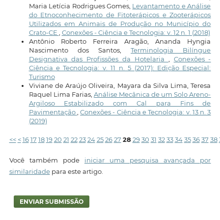
Maria Letícia Rodrigues Gomes,
Levantamento e Análise
do Etnoconhecimento de Fitoterápicos e Zooterápicos
Utilizados em Animais de Produção no Município do
Crato-CE
,
Conexões - Ciência e Tecnologia: v. 12 n. 1 (2018)
Antônio Roberto Ferreira Aragão, Ananda Hyngia
Nascimento dos Santos,
Terminologia Bilíngue
Designativa das Profissões da Hotelaria
,
Conexões -
Ciência e Tecnologia: v. 11 n. 5 (2017): Edição Especial:
Turismo
Viviane de Araújo Oliveira, Mayara da Silva Lima, Teresa
Raquel Lima Farias,
Análise Mecânica de um Solo Areno-
Argiloso Estabilizado com Cal para Fins de
Pavimentação
,
Conexões - Ciência e Tecnologia: v. 13 n. 3
(2019)
<<
<
16
17
18
19
20
21
22
23
24
25
26
27
28
29
30
31
32
33
34
35
36
37
38
Você também pode
iniciar uma pesquisa avançada por
similaridade
para este artigo.
ENVIAR SUBMISSÃO