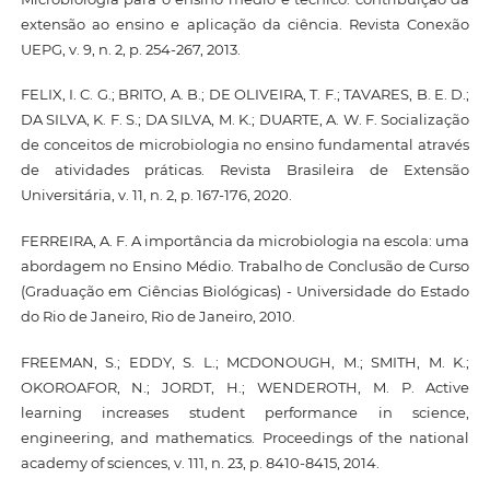
extensão ao ensino e aplicação da ciência. Revista Conexão
UEPG, v. 9, n. 2, p. 254-267, 2013.
FELIX, I. C. G.; BRITO, A. B.; DE OLIVEIRA, T. F.; TAVARES, B. E. D.;
DA SILVA, K. F. S.; DA SILVA, M. K.; DUARTE, A. W. F. Socialização
de conceitos de microbiologia no ensino fundamental através
de atividades práticas. Revista Brasileira de Extensão
Universitária, v. 11, n. 2, p. 167-176, 2020.
FERREIRA, A. F. A importância da microbiologia na escola: uma
abordagem no Ensino Médio. Trabalho de Conclusão de Curso
(Graduação em Ciências Biológicas) - Universidade do Estado
do Rio de Janeiro, Rio de Janeiro, 2010.
FREEMAN, S.; EDDY, S. L.; MCDONOUGH, M.; SMITH, M. K.;
OKOROAFOR, N.; JORDT, H.; WENDEROTH, M. P. Active
learning increases student performance in science,
engineering, and mathematics. Proceedings of the national
academy of sciences, v. 111, n. 23, p. 8410-8415, 2014.