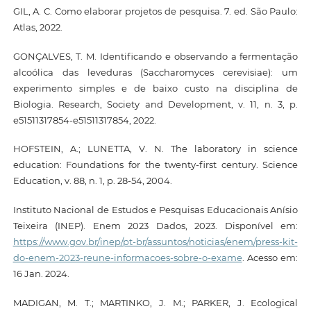
GIL, A. C. Como elaborar projetos de pesquisa. 7. ed. São Paulo:
Atlas, 2022.
GONÇALVES, T. M. Identificando e observando a fermentação
alcoólica das leveduras (Saccharomyces cerevisiae): um
experimento simples e de baixo custo na disciplina de
Biologia. Research, Society and Development, v. 11, n. 3, p.
e51511317854-e51511317854, 2022.
HOFSTEIN, A.; LUNETTA, V. N. The laboratory in science
education: Foundations for the twenty-first century. Science
Education, v. 88, n. 1, p. 28-54, 2004.
Instituto Nacional de Estudos e Pesquisas Educacionais Anísio
Teixeira (INEP). Enem 2023 Dados, 2023. Disponível em:
https://www.gov.br/inep/pt-br/assuntos/noticias/enem/press-kit-
do-enem-2023-reune-informacoes-sobre-o-exame
. Acesso em:
16 Jan. 2024.
MADIGAN, M. T.; MARTINKO, J. M.; PARKER, J. Ecological