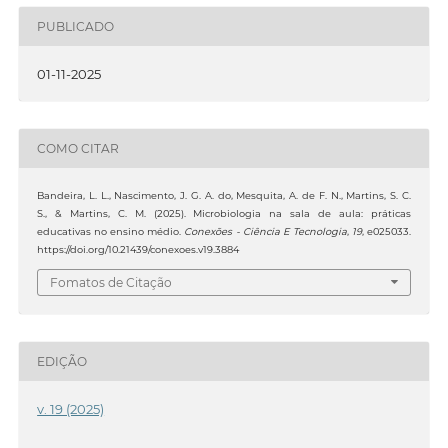
PUBLICADO
01-11-2025
COMO CITAR
Bandeira, L. L., Nascimento, J. G. A. do, Mesquita, A. de F. N., Martins, S. C.
S., & Martins, C. M. (2025). Microbiologia na sala de aula: práticas
educativas no ensino médio.
Conexões - Ciência E Tecnologia
,
19
, e025033.
https://doi.org/10.21439/conexoes.v19.3884
Fomatos de Citação
EDIÇÃO
v. 19 (2025)