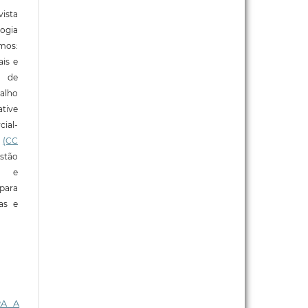
ista
ogia
mos:
ais e
o de
alho
tive
ial-
l
(CC
stão
e e
para
ras e
RA A