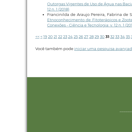
Outorgas Vigentes de Uso de Água nas Baci
12 n. 1 (2018)
Francinilda de Araujo Pereira, Fabrina de
Etnoconhecimento de Fitoterápicos e Zoot
Conexões - Ciência e Tecnologia: v. 12 n. 1 (20
<<
<
19
20
21
22
23
24
25
26
27
28
29
30
31
32
33
34
35
Você também pode
iniciar uma pesquisa avançad
______