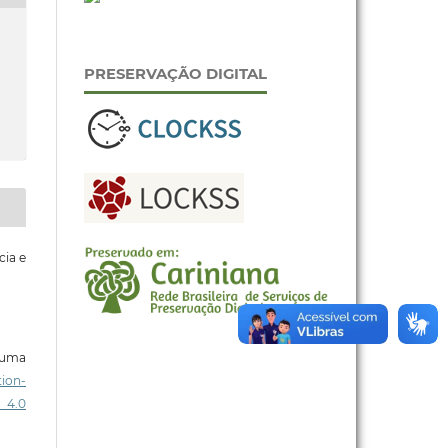
PRESERVAÇÃO DIGITAL
cia e
b uma
ion-
 4.0