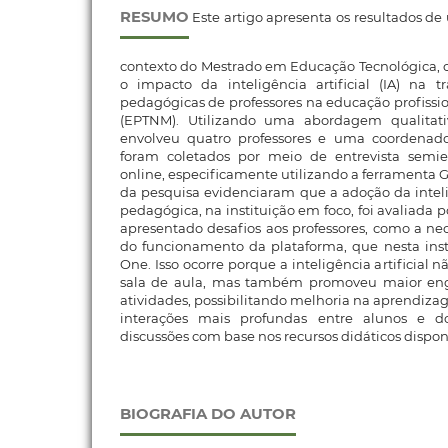
RESUMO
Este artigo apresenta os resultados de
contexto do Mestrado em Educação Tecnológica, c
o impacto da inteligência artificial (IA) na t
pedagógicas de professores na educação profissio
(EPTNM). Utilizando uma abordagem qualitativ
envolveu quatro professores e uma coordenad
foram coletados por meio de entrevista semie
online, especificamente utilizando a ferramenta 
da pesquisa evidenciaram que a adoção da intelig
pedagógica, na instituição em foco, foi avaliada p
apresentado desafios aos professores, como a n
do funcionamento da plataforma, que nesta insti
One. Isso ocorre porque a inteligência artificial
sala de aula, mas também promoveu maior en
atividades, possibilitando melhoria na aprendiza
interações mais profundas entre alunos e d
discussões com base nos recursos didáticos dispon
BIOGRAFIA DO AUTOR