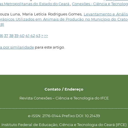
as Metropolitanas do Estado do Ceará
,
Conexões - Ciência e Tecnologi
 Souza Luna, Maria Letícia Rodrigues Gomes,
Levantamento e Anális
erápicos Utilizados em Animais de Produção no Município do Crat
18)
36
37
38
39
40
41
42
43
>
>>
a por similaridade
para este artigo.
Contato / Endereço
Revista Conexões – Ciência e Tecnologia do IFCE
________________________________________________________________
e-ISSN: 2176-0144 Prefixo DOI: 10.21439
Instituto Federal de Educação, Ciência e Tecnologia do Ceará (IFCE)