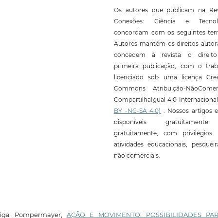
Os autores que publicam na Rev
Conexões: Ciência e Tecnol
concordam com os seguintes ter
Autores mantêm os direitos autor
concedem à revista o direit
primeira publicação, com o trab
licenciado sob uma licença Crea
Commons Atribuição-NãoComerc
CompartilhaIgual 4.0 Internaciona
BY -NC-SA 4.0)
. Nossos artigos e
disponíveis gratuitament
gratuitamente, com privilégios 
atividades educacionais, pesquei
não comerciais.
eliga Pompermayer,
AÇÃO E MOVIMENTO: POSSIBILIDADES PA