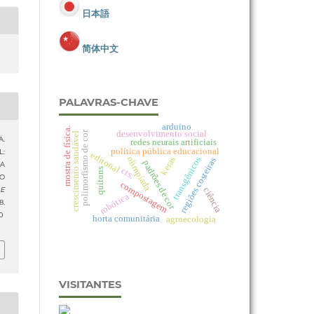
日本語
简体中文
PALAVRAS-CHAVE
arduino
mostra de física.
desenvolvimento social
polimorfismo de cor
crescimento saudável
A.
redes neurais artificiais
política pública educacional
L:
editorial
olimpíada
keras
transgênicos
regiões costeiras
padrões de cor
A
cts.
quítons
O
compostagem
 E
ciência
robótica
.
0
horta comunitária
agroecologia
VISITANTES