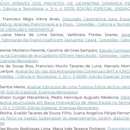
ICOS ATRAVÉS DOS PROJETOS DE GEOMETRIA DINÂMICA P
- Ciência e Tecnologia: v. 9 n. 4 (2015): EDIÇÃO ESPECIAL: ENSIN
, Francisco Régis Vieira Alves,
Discussão Geométrica para Equa
tica: Análises Preliminares e a Priori
,
Conexões - Ciência e Tecnol
NO DE CIÊNCIAS E MATEMÁTICA
 Luana Maria de Lima Santos, Valdineia Freitas Soares,
Aspe
a Fabricação de Queijo Coalho em Jaguaribe, Ceará
,
Conexões - Ciên
alente Monteiro Parente, Caroline de Goes Sampaio,
Estudo Compara
lina na Corrosão de Aço Carbono 1010 em Meio Ácido
,
Conexões - Ciên
: Energias Renováveis
ra de Sousa Rios, Francisco Murilo Tavares de Luna, Marcelo Mont
Buarque,
Avaliação do Uso dos Antioxidantes Comerciais BHT e IONO
nexões - Ciência e Tecnologia: v. 10 n. 5 (2016): Edição Especial: Ene
o Santos Matos,
Análise Estrutural de uma Turbina Eólica de Eixo Vert
2016): Edição Especial: Energias Renováveis
Allison Gurgel Macambira, Pedro Henrique Augusto Medeiros,
Efei
dráulica Acumulada em Bacia Hidrográfica de Meso-Escala no Semiá
. 10 n. 5 (2016): Edição Especial: Energias Renováveis
 Rocha, Evaldo Tavares de Souza Filho, Juana Angélica Felipe Ferna
ca (SIGs) na Gestão Sustentável do Assentamento Jardim, Baturit
18)
les Bruno Rodrigues Lima, Maria Inês Teixeira Pinheiro,
Diagnóstico