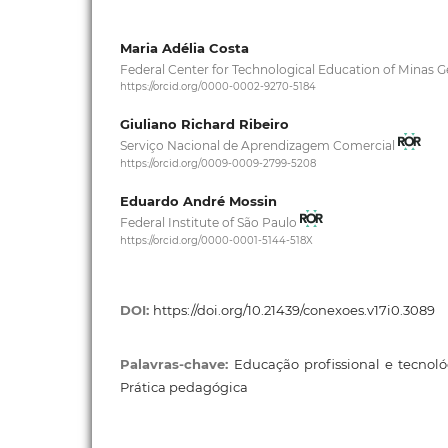
Maria Adélia Costa
Federal Center for Technological Education of Minas G
https://orcid.org/0000-0002-9270-5184
Giuliano Richard Ribeiro
Serviço Nacional de Aprendizagem Comercial
https://orcid.org/0009-0009-2799-5208
Eduardo André Mossin
Federal Institute of São Paulo
https://orcid.org/0000-0001-5144-518X
DOI:
https://doi.org/10.21439/conexoes.v17i0.3089
Palavras-chave:
Educação profissional e tecnológi
Prática pedagógica