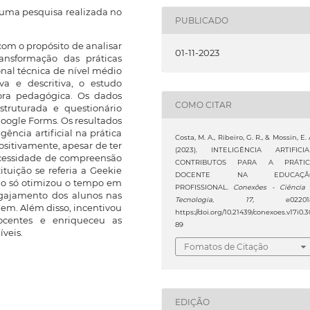
 uma pesquisa realizada no
PUBLICADO
om o propósito de analisar
01-11-2023
ransformação das práticas
nal técnica de nível médio
a e descritiva, o estudo
ora pedagógica. Os dados
COMO CITAR
struturada e questionário
Google Forms. Os resultados
ência artificial na prática
Costa, M. A., Ribeiro, G. R., & Mossin, E. 
ositivamente, apesar de ter
(2023). INTELIGÊNCIA ARTIFICIA
ecessidade de compreensão
CONTRIBUTOS PARA A PRÁTIC
tuição se referia a Geekie
DOCENTE NA EDUCAÇÃ
 não só otimizou o tempo em
PROFISSIONAL.
Conexões - Ciência
gajamento dos alunos nas
Tecnologia
,
17
, e022018
gem. Além disso, incentivou
https://doi.org/10.21439/conexoes.v17i0.3
ocentes e enriqueceu as
89
íveis.
Fomatos de Citação
EDIÇÃO