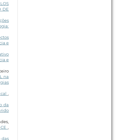
ELOS
O DE
ções
ogia:
ctos
cia e
tivo
cia e
eiro
L na
rgias
ical
,
to da
rido
ndes,
é-CE
,
 das