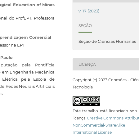
ogical Education of Minas
v. 17 (2023)
al do ProfEPT. Professora
SEÇÃO
Aprendizagem Comercial
Seção de Ciências Humanas
essor na EPT
 Paulo
LICENÇA
tação pela Pontifícia
re em Engenharia Mecânica
Elétrica pela Escola de
Copyright (c) 2023 Conexões - Ciên
e Redes Neurais Artificiais
Tecnologia
s.
Este trabalho está licenciado so
licença
Creative Commons Attribut
NonCommercial-ShareAlike
International License
.