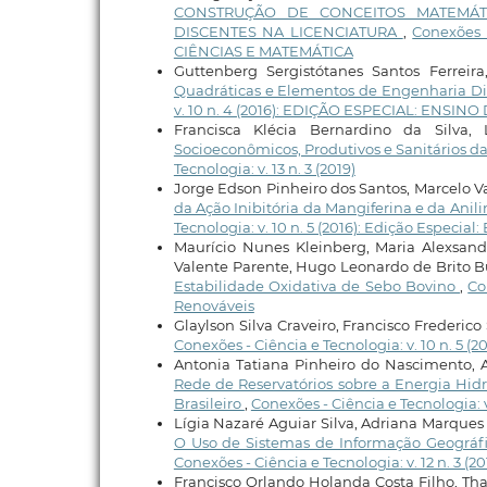
CONSTRUÇÃO DE CONCEITOS MATEMÁT
DISCENTES NA LICENCIATURA
,
Conexões 
CIÊNCIAS E MATEMÁTICA
Guttenberg Sergistótanes Santos Ferreira
Quadráticas e Elementos de Engenharia Didá
v. 10 n. 4 (2016): EDIÇÃO ESPECIAL: ENSI
Francisca Klécia Bernardino da Silva,
Socioeconômicos, Produtivos e Sanitários d
Tecnologia: v. 13 n. 3 (2019)
Jorge Edson Pinheiro dos Santos, Marcelo V
da Ação Inibitória da Mangiferina e da Ani
Tecnologia: v. 10 n. 5 (2016): Edição Especial
Maurício Nunes Kleinberg, Maria Alexsand
Valente Parente, Hugo Leonardo de Brito 
Estabilidade Oxidativa de Sebo Bovino
,
Co
Renováveis
Glaylson Silva Craveiro, Francisco Frederic
Conexões - Ciência e Tecnologia: v. 10 n. 5 (
Antonia Tatiana Pinheiro do Nascimento, 
Rede de Reservatórios sobre a Energia Hi
Brasileiro
,
Conexões - Ciência e Tecnologia: v
Lígia Nazaré Aguiar Silva, Adriana Marques
O Uso de Sistemas de Informação Geográfi
Conexões - Ciência e Tecnologia: v. 12 n. 3 (20
Francisco Orlando Holanda Costa Filho, Tha