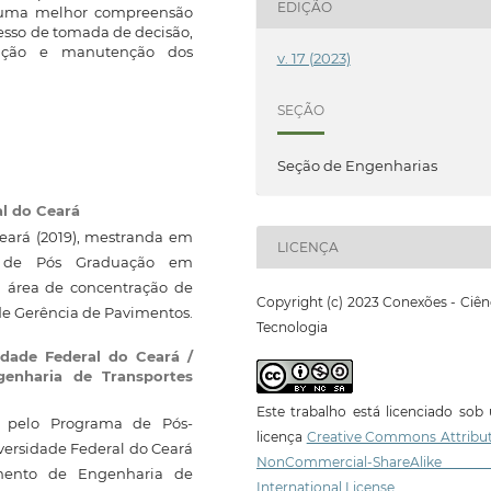
EDIÇÃO
u uma melhor compreensão
cesso de tomada de decisão,
ulação e manutenção dos
v. 17 (2023)
SEÇÃO
Seção de Engenharias
al do Ceará
Ceará (2019), mestranda em
LICENÇA
a de Pós Graduação em
 área de concentração de
Copyright (c) 2023 Conexões - Ciên
 de Gerência de Pavimentos.
Tecnologia
idade Federal do Ceará /
enharia de Transportes
Este trabalho está licenciado so
) pelo Programa de Pós-
licença
Creative Commons Attribut
ersidade Federal do Ceará
NonCommercial-ShareAlike
amento de Engenharia de
International License
.