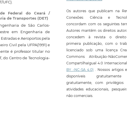
T/UFC).
Os autores que publicam na Rev
ade Federal do Ceará /
Conexões: Ciência e Tecnol
ria de Transportes (DET)
concordam com os seguintes ter
ngenharia de São Carlos-
Autores mantêm os direitos autor
Mestre em Engenharia de
concedem à revista o direit
 Estradas e Aeroportos pela
primeira publicação, com o trab
iro Civil pela UFPA(1991) e
licenciado sob uma licença Crea
nte é professor titular no
Commons Atribuição-NãoComerc
 do Centro de Tecnologia-
CompartilhaIgual 4.0 Internaciona
BY -NC-SA 4.0)
. Nossos artigos e
disponíveis gratuitament
gratuitamente, com privilégios 
atividades educacionais, pesquei
não comerciais.