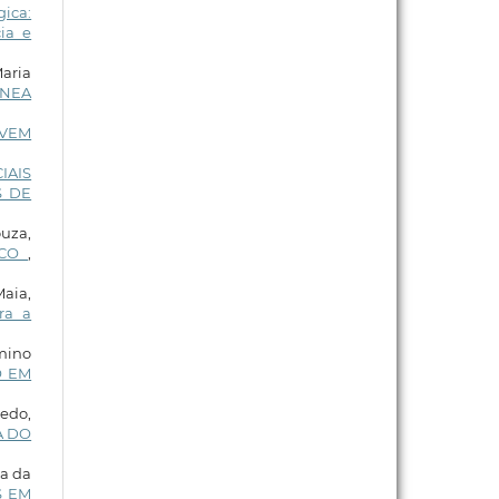
ica:
ia e
Maria
ÍNEA
UVEM
IAIS
S DE
ouza,
ICO
,
Maia,
ra a
rmino
O EM
redo,
A DO
va da
S EM