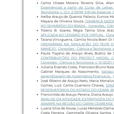
Carlos Ulisses Moreira Teixeira Silva, Al
Experiências a partir do Curso de Letra
Tecnologia: v. 12 n. 2 (2018): Edição Especia
Helba Araujo de Queiroz Palacio, Eunice Ma
Mayara de Oliveira Souza,
DINÂMICA SAZO
NO SEMIÁRIDO DO BRASIL
,
Conexões - Ciênc
Tibério B. Soares, Régia Talina Silva Ara
APLICADA AO CENÁRIO IFCE VIRTUAL
,
Conex
Taiana Vinciguerra, Camila Nicola Boeri Di
ORDINÁRIAS NA SIMULAÇÃO DO TEOR D
MANEJO
,
Conexões - Ciência e Tecnologia: v.
Paula Trajano de Araújo Alves, Biatriz de
CONTRIBUIÇÕES DO PROJECT MODEL 
Conexões - Ciência e Tecnologia: v. 15 (2021)
Juliana Evaristo Costa, Francisco Bruno Nas
Gabriel Marques do Nascimento,
Valida
aprendizagem de matemática financeira.
,
José Ribeiro de Araújo Neto, Maria Monaliz
Gomes, Luiz Carlos Guerreiro Chaves,
DIN
RESERVATÓRIOS DO ESTADO DO CEARÁ, B
Francinilda de Araujo Pereira, Diana Araujo 
ANÁLISE DA ATIVIDADE EXTRATIVISTA DO
ARARIPE NA REGIÃO DO CARIRI CEARENSE
Luana Silva de Sousa, Lucas Menezes Damasc
Costa Ferreira, Gemmelle Oliveira Santos,