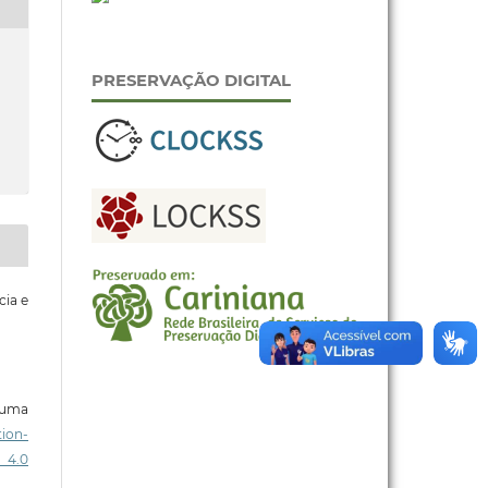
PRESERVAÇÃO DIGITAL
cia e
b uma
ion-
 4.0