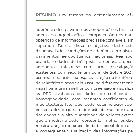
RESUMO
Em termos do gerenciamento efic
aderência dos pavimentos aeroportuários brasilei
adequada organização e compreensão dos dados
obtenção de informações precisas e confiáveis, ai
superada. Diante disso, o objetivo deste es
disponíveis das condições de aderência, em pist
pavimentos aeroportuários nacionais. Realiz
usando-se dados de três pistas de pouso e deco
aeroportos. Iniciou-se com uma investigaç
existentes, com recorte temporal de 2015 e 2021
ocorreu mediante sua espacialização no território 
de relatórios disponíveis. Usou-se diferentes técnic
visual para uma melhor compreensão e visualiza
as PPD avaliadas os dados de coeficiente 
homogeneidade, com menores coeficientes de
macrotextura, fato que pode estar relacionad
ensaio utilizado para a obtenção da macrotextura
dos dados e a alta quantidade de valores extremo
que a mediana pode representar melhor os dad
reestruturação do banco de dados possibilitou a 
a consequente visualização das informações pa