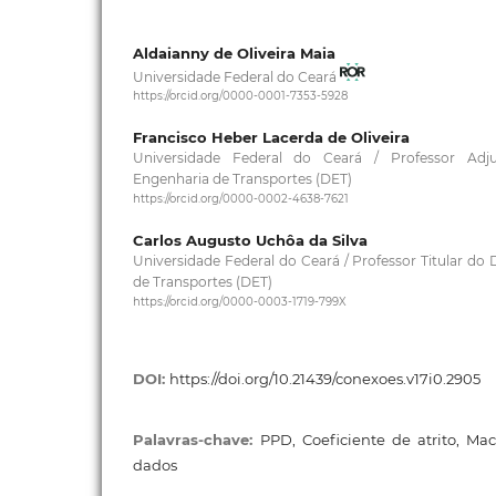
Aldaianny de Oliveira Maia
Universidade Federal do Ceará
https://orcid.org/0000-0001-7353-5928
Francisco Heber Lacerda de Oliveira
Universidade Federal do Ceará / Professor Ad
Engenharia de Transportes (DET)
https://orcid.org/0000-0002-4638-7621
Carlos Augusto Uchôa da Silva
Universidade Federal do Ceará / Professor Titular d
de Transportes (DET)
https://orcid.org/0000-0003-1719-799X
DOI:
https://doi.org/10.21439/conexoes.v17i0.2905
Palavras-chave:
PPD, Coeficiente de atrito, Mac
dados