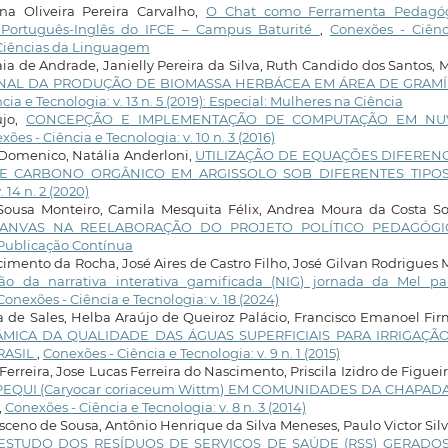
anna Oliveira Pereira Carvalho,
O Chat como Ferramenta Pedagóg
s Português-Inglês do IFCE – Campus Baturité
,
Conexões - Ciênc
l: Ciências da Linguagem
ia de Andrade, Janielly Pereira da Silva, Ruth Candido dos Santos, 
NAL DA PRODUÇÃO DE BIOMASSA HERBÁCEA EM ÁREA DE GRAM
ia e Tecnologia: v. 13 n. 5 (2019): Especial: Mulheres na Ciência
újo,
CONCEPÇÃO E IMPLEMENTAÇÃO DE COMPUTAÇÃO EM N
ões - Ciência e Tecnologia: v. 10 n. 3 (2016)
 Domenico, Natália Anderloni,
UTILIZAÇÃO DE EQUAÇÕES DIFERENC
E CARBONO ORGÂNICO EM ARGISSOLO SOB DIFERENTES TIPO
 14 n. 2 (2020)
 Sousa Monteiro, Camila Mesquita Félix, Andrea Moura da Costa S
CANVAS NA REELABORAÇÃO DO PROJETO POLÍTICO PEDAGÓG
: Publicação Contínua
cimento da Rocha, José Aires de Castro Filho, José Gilvan Rodrigues 
ção da narrativa interativa gamificada (NIG) jornada da Mel pa
Conexões - Ciência e Tecnologia: v. 18 (2024)
a de Sales, Helba Araújo de Queiroz Palácio, Francisco Emanoel Fi
ÂMICA DA QUALIDADE DAS ÁGUAS SUPERFICIAIS PARA IRRIGAÇÃ
RASIL
,
Conexões - Ciência e Tecnologia: v. 9 n. 1 (2015)
Ferreira, Jose Lucas Ferreira do Nascimento, Priscila Izidro de Figuei
 PEQUI (Caryocar coriaceum Wittm) EM COMUNIDADES DA CHAPAD
,
Conexões - Ciência e Tecnologia: v. 8 n. 3 (2014)
eno de Sousa, Antônio Henrique da Silva Meneses, Paulo Victor Sil
ESTUDO DOS RESÍDUOS DE SERVIÇOS DE SAÚDE (RSS) GERADO