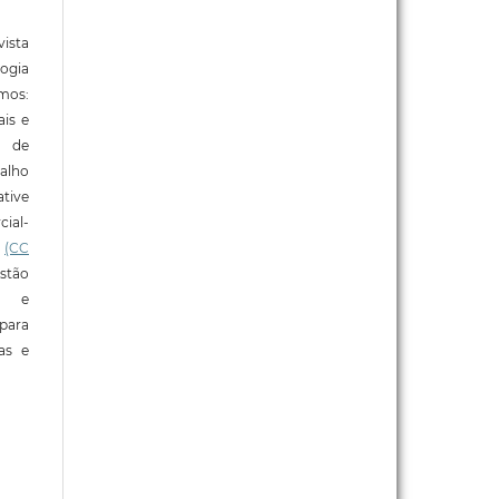
ista
ogia
mos:
ais e
o de
alho
tive
ial-
l
(CC
stão
e e
para
ras e