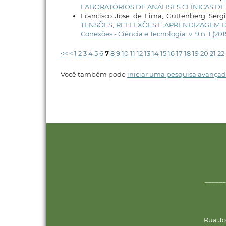
LABORATÓRIOS DE ANÁLISES CLÍNICAS D
Francisco Jose de Lima, Guttenberg Sergi
TENSÕES, REFLEXÕES E APRENDIZAGEM D
Conexões - Ciência e Tecnologia: v. 9 n. 1 (201
<<
<
1
2
3
4
5
6
7
8
9
10
11
12
13
14
15
16
17
18
19
20
21
22
Você também pode
iniciar uma pesquisa avançad
______
Rua Jo