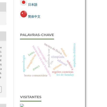
日本語
简体中文
PALAVRAS-CHAVE
mostra de física.
sequência didática
transporte escolar brasileiro
compostagem
de
arduino
padrões de cor
).
keras
transgênicos
O
olimpíada
agroecologia
editorial
DE
cts.
robótica
quítons
S
pancs
ia
regiões costeiras
6.
lei de faraday
horta comunitária
9
VISITANTES