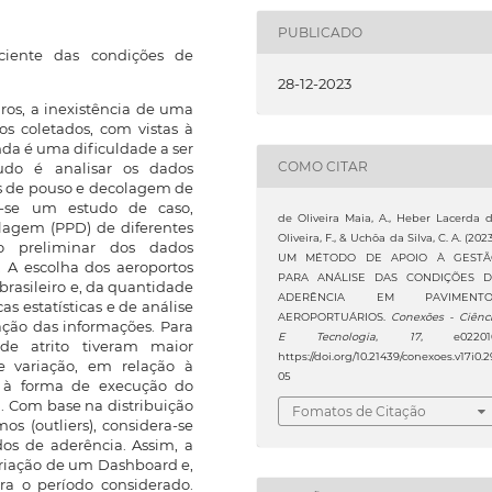
PUBLICADO
iente das condições de
28-12-2023
ros, a inexistência de uma
 coletados, com vistas à
nda é uma dificuldade a ser
COMO CITAR
tudo é analisar os dados
as de pouso e decolagem de
ou-se um estudo de caso,
de Oliveira Maia, A., Heber Lacerda 
lagem (PPD) de diferentes
Oliveira, F., & Uchôa da Silva, C. A. (2023
ão preliminar dos dados
UM MÉTODO DE APOIO À GESTÃ
. A escolha dos aeroportos
PARA ANÁLISE DAS CONDIÇÕES 
brasileiro e, da quantidade
ADERÊNCIA EM PAVIMENTO
as estatísticas e de análise
AEROPORTUÁRIOS.
Conexões - Ciênc
ção das informações. Para
E Tecnologia
,
17
, e02201
de atrito tiveram maior
https://doi.org/10.21439/conexoes.v17i0.2
 variação, em relação à
05
o à forma de execução do
. Com base na distribuição
Fomatos de Citação
s (outliers), considera-se
os de aderência. Assim, a
criação de um Dashboard e,
ra o período considerado.