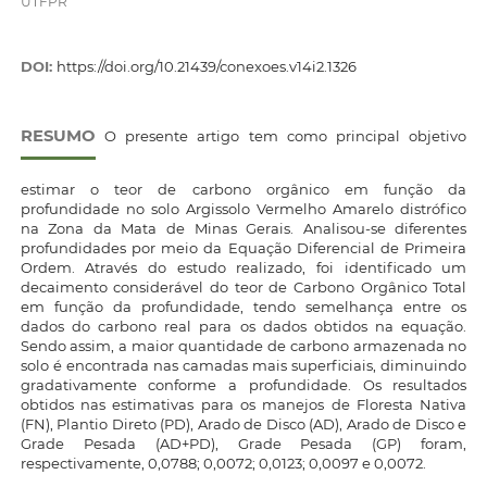
UTFPR
DOI:
https://doi.org/10.21439/conexoes.v14i2.1326
RESUMO
O presente artigo tem como principal objetivo
estimar o teor de carbono orgânico em função da
profundidade no solo Argissolo Vermelho Amarelo distrófico
na Zona da Mata de Minas Gerais. Analisou-se diferentes
profundidades por meio da Equação Diferencial de Primeira
Ordem. Através do estudo realizado, foi identificado um
decaimento considerável do teor de Carbono Orgânico Total
em função da profundidade, tendo semelhança entre os
dados do carbono real para os dados obtidos na equação.
Sendo assim, a maior quantidade de carbono armazenada no
solo é encontrada nas camadas mais superficiais, diminuindo
gradativamente conforme a profundidade. Os resultados
obtidos nas estimativas para os manejos de Floresta Nativa
(FN), Plantio Direto (PD), Arado de Disco (AD), Arado de Disco e
Grade Pesada (AD+PD), Grade Pesada (GP) foram,
respectivamente, 0,0788; 0,0072; 0,0123; 0,0097 e 0,0072.