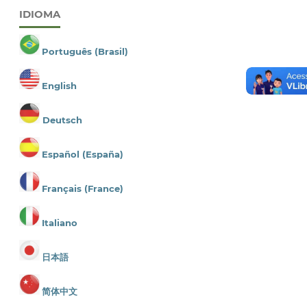
IDIOMA
Português (Brasil)
English
Deutsch
Español (España)
Français (France)
Italiano
日本語
简体中文