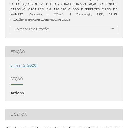
DE EQUAÇÕES DIFERENCIAIS ORDINÁRIAS NA SIMULAÇÃO DO TEOR DE
CARBONO ORGÂNICO EM ARGISSOLO SOB DIFERENTES TIPOS DE
MANEJO.
Conexões - Ciência E Tecnologia
,
14
(2), 28–37.
https://doi.org/10.21439/conexoes.v14i2.1326
Fomatos de Citação
EDIÇÃO
v. 14 n. 2 (2020)
SEÇÃO
Artigos
LICENÇA