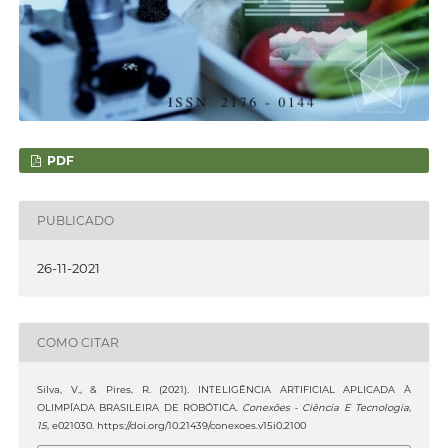
PDF
PUBLICADO
26-11-2021
COMO CITAR
Silva, V., & Pires, R. (2021). INTELIGÊNCIA ARTIFICIAL APLICADA À
OLIMPÍADA BRASILEIRA DE ROBÓTICA.
Conexões - Ciência E Tecnologia
,
15
, e021030. https://doi.org/10.21439/conexoes.v15i0.2100