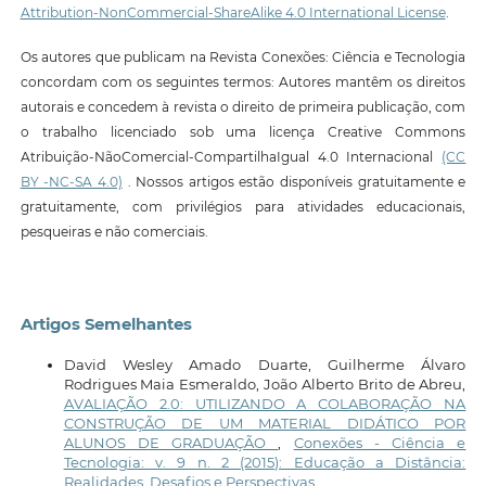
Attribution-NonCommercial-ShareAlike 4.0 International License
.
Os autores que publicam na Revista Conexões: Ciência e Tecnologia
concordam com os seguintes termos: Autores mantêm os direitos
autorais e concedem à revista o direito de primeira publicação, com
o trabalho licenciado sob uma licença Creative Commons
Atribuição-NãoComercial-CompartilhaIgual 4.0 Internacional
(CC
BY -NC-SA 4.0)
. Nossos artigos estão disponíveis gratuitamente e
gratuitamente, com privilégios para atividades educacionais,
pesqueiras e não comerciais.
Artigos Semelhantes
David Wesley Amado Duarte, Guilherme Álvaro
Rodrigues Maia Esmeraldo, João Alberto Brito de Abreu,
AVALIAÇÃO 2.0: UTILIZANDO A COLABORAÇÃO NA
CONSTRUÇÃO DE UM MATERIAL DIDÁTICO POR
ALUNOS DE GRADUAÇÃO
,
Conexões - Ciência e
Tecnologia: v. 9 n. 2 (2015): Educação a Distância:
Realidades, Desafios e Perspectivas