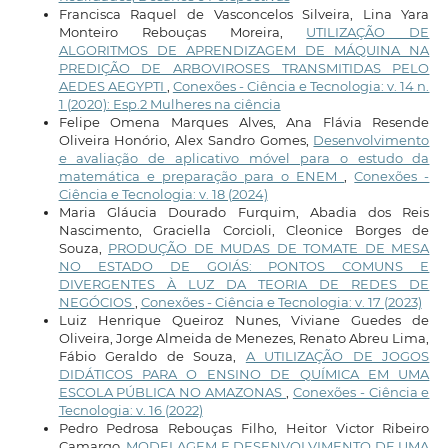
Francisca Raquel de Vasconcelos Silveira, Lina Yara
Monteiro Rebouças Moreira,
UTILIZAÇÃO DE
ALGORITMOS DE APRENDIZAGEM DE MÁQUINA NA
PREDIÇÃO DE ARBOVIROSES TRANSMITIDAS PELO
AEDES AEGYPTI
,
Conexões - Ciência e Tecnologia: v. 14 n.
1 (2020): Esp.2 Mulheres na ciência
Felipe Omena Marques Alves, Ana Flávia Resende
Oliveira Honório, Alex Sandro Gomes,
Desenvolvimento
e avaliação de aplicativo móvel para o estudo da
matemática e preparação para o ENEM
,
Conexões -
Ciência e Tecnologia: v. 18 (2024)
Maria Gláucia Dourado Furquim, Abadia dos Reis
Nascimento, Graciella Corcioli, Cleonice Borges de
Souza,
PRODUÇÃO DE MUDAS DE TOMATE DE MESA
NO ESTADO DE GOIÁS: PONTOS COMUNS E
DIVERGENTES À LUZ DA TEORIA DE REDES DE
NEGÓCIOS
,
Conexões - Ciência e Tecnologia: v. 17 (2023)
Luiz Henrique Queiroz Nunes, Viviane Guedes de
Oliveira, Jorge Almeida de Menezes, Renato Abreu Lima,
Fábio Geraldo de Souza,
A UTILIZAÇÃO DE JOGOS
DIDÁTICOS PARA O ENSINO DE QUÍMICA EM UMA
ESCOLA PÚBLICA NO AMAZONAS
,
Conexões - Ciência e
Tecnologia: v. 16 (2022)
Pedro Pedrosa Rebouças Filho, Heitor Victor Ribeiro
Camargo,
MODELAGEM E DESENVOLVIMENTO DE UMA