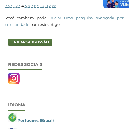
<<
<
1
2
3
4
5
6
7
8
9
10
11
>
>>
Você também pode
iniciar uma pesquisa avançada por
similaridade
para este artigo.
ENVIAR SUBMISSÃO
REDES SOCIAIS
IDIOMA
Português (Brasil)