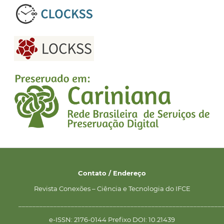
Contato / Endereço
Revista Conexões – Ciência e Tecnologia do IFCE
__________________________________________________________
e-ISSN: 2176-0144 Prefixo DOI: 10.21439