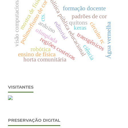
mostra de física.
política pública educacional
visão computacional
polimorfismo de cor
formação docente
padrões de cor
cts.
quítons
arduino
editorial
circuito rc
Água vermelha
keras
olimpíada
transgênicos
regiões costeiras
ciência
robótica
ensino de física
horta comunitária
VISITANTES
PRESERVAÇÃO DIGITAL