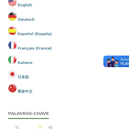
English
Deutsch
Español (España)
Français (France)
Italiano
日本語
简体中文
PALAVRAS-CHAVE