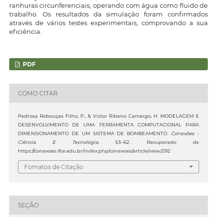
ranhuras circunferenciais, operando com água como fluido de
trabalho. Os resultados da simulação foram confirmados
através de vários testes experimentais, comprovando a sua
eficiência.
PDF
COMO CITAR
Pedrosa Rebouças Filho, P., & Victor Ribeiro Camargo, H. MODELAGEM E
DESENVOLVIMENTO DE UMA FERRAMENTA COMPUTACIONAL PARA
DIMENSIONAMENTO DE UM SISTEMA DE BOMBEAMENTO.
Conexões -
Ciência E Tecnologia
, 53–62. Recuperado de
https://conexoes.ifce.edu.br/index.php/conexoes/article/view/292
Fomatos de Citação
SEÇÃO