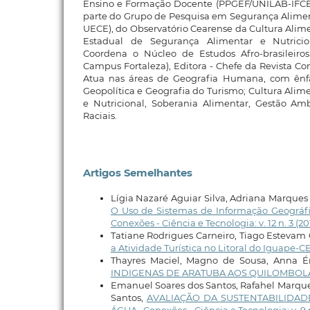
Ensino e Formação Docente (PPGEF/UNILAB-IFCE)
parte do Grupo de Pesquisa em Segurança Alimen
UECE), do Observatório Cearense da Cultura Alim
Estadual de Segurança Alimentar e Nutrici
Coordena o Núcleo de Estudos Afro-brasileiro
Campus Fortaleza), Editora - Chefe da Revista Co
Atua nas áreas de Geografia Humana, com ênfa
Geopolítica e Geografia do Turismo; Cultura Alim
e Nutricional, Soberania Alimentar, Gestão Amb
Raciais.
Artigos Semelhantes
Lígia Nazaré Aguiar Silva, Adriana Marques
O Uso de Sistemas de Informação Geográfi
Conexões - Ciência e Tecnologia: v. 12 n. 3 (20
Tatiane Rodrigues Carneiro, Tiago Estevam
a Atividade Turística no Litoral do Iguape-C
Thayres Maciel, Magno de Sousa, Anna É
INDIGENAS DE ARATUBA AOS QUILOMBOLA
Emanuel Soares dos Santos, Rafahel Marque
Santos,
AVALIAÇÃO DA SUSTENTABILIDAD