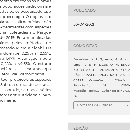
resentes em todos os biomas
s populações tradicionais e
PUBLICADO
adas pelos pesquisadores e
groecologia. O objetivo foi
lantas alimentícias não
30-04-2021
experimental com espécies
onal coletadas no Parque
 de 2019. Foram analisadas
ipídio pelos métodos de
COMO CITAR
 método Micro-Kjeldahl. Os
ndo entre 19,25 % a 42,55%;
% a 1,47%. A variação média
Benevides, M. L. S., Avila, M. M. M.,
 0,28% a 49,55%. O estudo
Lima, A. E. F. (2021). O POTENCI
uvifera e C. xanthocarpa
NUTRITIVO DE PLANTAS ALIMENTÍCI
eor de carboidratos; E.
NÃO CONVENCIONAIS NATURAIS 
o teor proteico e as espécies
CEARÁ.
Conexões - Ciência
s. Sobre a umidade destaca-
Tecnologia
,
15
, e021003
s. Contudo, são necessários
https://doi.org/10.21439/conexoes.v15i0.1
ores antinutricionais, para
20
 humana.
Fomatos de Citação
EDIÇÃO