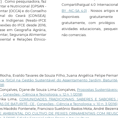
 . Como pesquisadora, faz
CompartilhaIgual 4.0 Internaciona
tar e Nutricional (GPSAN -
BY -NC-SA 4.0)
. Nossos artigos e
entar (OCCA) e do Conselho
onal do Ceará (CONSEA).
disponíveis gratuitament
s e Indígenas (Neabi-IFCE
gratuitamente, com privilégios 
nexões do IFCE desde 2016;
atividades educacionais, pesquei
se em Geografia Agrária,
entar, Segurança Alimentar
não comerciais.
iental e Relações Étnico-
 Rocha, Evaldo Tavares de Souza Filho, Juana Angélica Felipe Ferna
ca (SIGs) na Gestão Sustentável do Assentamento Jardim, Baturit
18)
 Gonçalves, Djane de Souza Lima Gonçalves,
Propostas Sustentáveis
E
,
Conexões - Ciência e Tecnologia: v. 12 n. 1 (2018)
rika Lima,
COMUNIDADES TRADICIONAIS: SABERES E SABORES
S DE BATURITÉ- CE
,
Conexões - Ciência e Tecnologia: v. 10 n. 3 (2016)
s Macêdo Fontenele, Francisco Suetônio Bastos Mota, André Bezerr
E AMBIENTAL DO CULTIVO DE PEIXES ORNAMENTAIS COM REUS