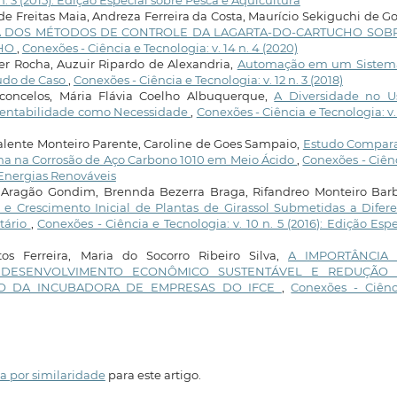
n. 3 (2015): Edição Especial sobre Pesca e Aquicultura
de Freitas Maia, Andreza Ferreira da Costa, Maurício Sekiguchi de G
A DOS MÉTODOS DE CONTROLE DA LAGARTA-DO-CARTUCHO SOB
LHO
,
Conexões - Ciência e Tecnologia: v. 14 n. 4 (2020)
er Rocha, Auzuir Ripardo de Alexandria,
Automação em um Sistem
udo de Caso
,
Conexões - Ciência e Tecnologia: v. 12 n. 3 (2018)
concelos, Mária Flávia Coelho Albuquerque,
A Diversidade no U
stentabilidade como Necessidade
,
Conexões - Ciência e Tecnologia: v. 
alente Monteiro Parente, Caroline de Goes Sampaio,
Estudo Compara
lina na Corrosão de Aço Carbono 1010 em Meio Ácido
,
Conexões - Ciên
: Energias Renováveis
n Aragão Gondim, Brennda Bezerra Braga, Rifandreo Monteiro Barb
e Crescimento Inicial de Plantas de Girassol Submetidas a Difere
tário
,
Conexões - Ciência e Tecnologia: v. 10 n. 5 (2016): Edição Espe
os Ferreira, Maria do Socorro Ribeiro Silva,
A IMPORTÂNCIA
 DESENVOLVIMENTO ECONÔMICO SUSTENTÁVEL E REDUÇÃO
ASO DA INCUBADORA DE EMPRESAS DO IFCE
,
Conexões - Ciênc
a por similaridade
para este artigo.