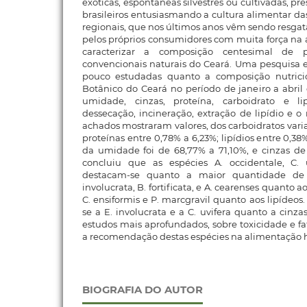
exóticas, espontâneas silvestres ou cultivadas, p
brasileiros entusiasmando a cultura alimentar da
regionais, que nos últimos anos vêm sendo resgat
pelos próprios consumidores com muita força na a
caracterizar a composição centesimal de p
convencionais naturais do Ceará. Uma pesquisa 
pouco estudadas quanto a composição nutrici
Botânico do Ceará no período de janeiro a abril
umidade, cinzas, proteína, carboidrato e l
dessecação, incineração, extração de lipídio e o
achados mostraram valores, dos carboidratos varia
proteínas entre 0,78% a 6,23%; lipídios entre 0,38
da umidade foi de 68,77% a 71,10%, e cinzas de
concluiu que as espécies A. occidentale, C. 
destacam-se quanto a maior quantidade de t
involucrata, B. fortificata, e A. cearenses quanto a
C. ensiformis e P. marcgravil quanto aos lipídeo
se a E. involucrata e a C. uvifera quanto a cinza
estudos mais aprofundados, sobre toxicidade e fat
a recomendação destas espécies na alimentação
BIOGRAFIA DO AUTOR