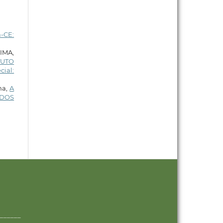
-CE:
LIMA,
TUTO
cial:
ma,
A
 DOS
______