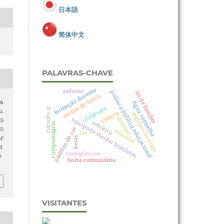
日本語
简体中文
PALAVRAS-CHAVE
formação docente
arduino
política pública educacional
lei de faraday
mostra de física.
Água vermelha
 &
olimpíada
circuito rc
AL
ciência
regiões costeiras
quítons
transporte escolar brasileiro
AS
robótica
compostagem
padrões de cor
DO
editorial
cts.
keras
 E
.
transgênicos
9
horta comunitária
VISITANTES