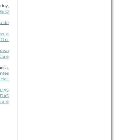
odoy,
RE O
a de
so e
11 n.
tivo
cia e
osa,
ntes
cial:
 DAS
 DAS
ia e