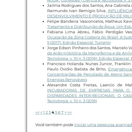
ÁGUA
,
Conexões - Ciência e Tecnologia: v. 9 
Jailma Rodrigues dos Santos, Ana Gabriela 
Raimundo Ivan Remígio Silva,
INFLUÊNCI
DESENVOLVIMENTO E PRODUÇÃO DE MI
Felipe Bandeira Vasconcelos, Matheus Xavi
Tratamento e Distribuição de Água: Um Est
Fabiana Lima Abreu, Fábio Perdigão Vas
Ocupação da Zona Costeira do Brasil: A Su
5 (2017): Edição Especial: Turismo
Jorge Edson Pinheiro dos Santos, Marcelo V
da Ação Inibitória da Mangiferina e da Ani
Tecnologia: v. 10 n. 5 (2016): Edição Especial
Francisco Holanda Nunes Junior, Frankli
Paulo Ovídio Batista de Brito,
Emergência 
Concentrações de Percolado de Aterro Sani
Energias Renováveis
Alexandre Costa Freitas, Laercio de Mat
INCUBADORAS DE EMPRESAS PARA O
DISPARIDADES INTER-REGIONAIS: O C
Tecnologia: v. 10 n. 3 (2016)
<<
<
1
2
3
4
5
6
7
>
>>
Você também pode
iniciar uma pesquisa avançad