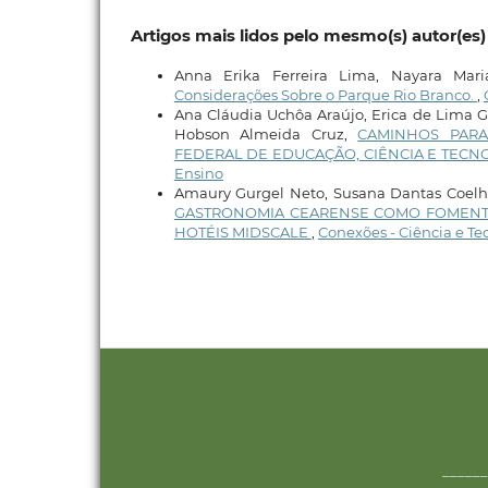
Artigos mais lidos pelo mesmo(s) autor(es)
Anna Erika Ferreira Lima, Nayara Ma
Considerações Sobre o Parque Rio Branco.
,
Ana Cláudia Uchôa Araújo, Erica de Lima G
Hobson Almeida Cruz,
CAMINHOS PARA
FEDERAL DE EDUCAÇÃO, CIÊNCIA E TECNO
Ensino
Amaury Gurgel Neto, Susana Dantas Coelho,
GASTRONOMIA CEARENSE COMO FOMENTO
HOTÉIS MIDSCALE
,
Conexões - Ciência e Tecn
______