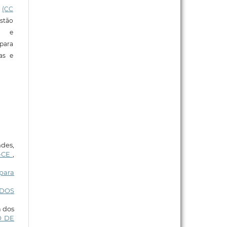
l
(CC
stão
e e
para
ras e
ndes,
é-CE
,
 para
 DOS
a dos
O DE