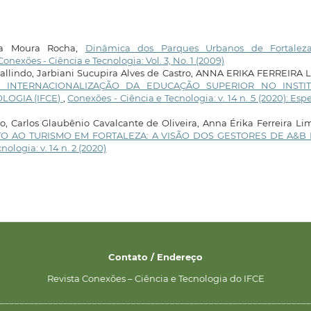
ria Moura Rocha,
Dinâmica dos Parques Urbanos de Fortaleza
Conexões - Ciência e Tecnologia: Vol. 3, No. 1 (2009)
allindo, Jarbiani Sucupira Alves de Castro, ANNA ERIKA FERREIRA 
 INTERNACIONALIZAÇÃO DA EDUCAÇÃO SUPERIOR NO INSTI
LOGIA (IFCE)
,
Conexões - Ciência e Tecnologia: v. 14 n. 5 (2020): Espe
 Carlos Glaubênio Cavalcante de Oliveira, Anna Érika Ferreira Li
 AO TURISMO EM FORTALEZA: A VISÃO DOS GESTORES DE A&B
ologia: v. 14 n. 2 (2020)
Contato / Endereço
Revista Conexões – Ciência e Tecnologia do IFCE
________________________________________________________________