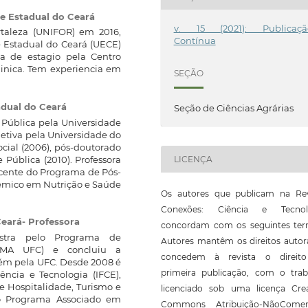
e Estadual do Ceará
v. 15 (2021): Publicaçã
rtaleza (UNIFOR) em 2016,
Contínua
e Estadual do Ceará (UECE)
a de estagio pela Centro
clinica. Tem experiencia em
SEÇÃO
adual do Ceará
Seção de Ciências Agrárias
ública pela Universidade
etiva pela Universidade do
ocial (2006), pós-doutorado
Pública (2010). Professora
LICENÇA
ocente do Programa de Pós-
êmico em Nutrição e Saúde
Os autores que publicam na Rev
Conexões: Ciência e Tecnol
Ceará- Professora
concordam com os seguintes ter
stra pelo Programa de
Autores mantêm os direitos autor
EMA UFC) e concluiu a
concedem à revista o direit
ém pela UFC. Desde 2008 é
primeira publicação, com o trab
ência e Tecnologia (IFCE),
 Hospitalidade, Turismo e
licenciado sob uma licença Crea
do Programa Associado em
Commons Atribuição-NãoComerc