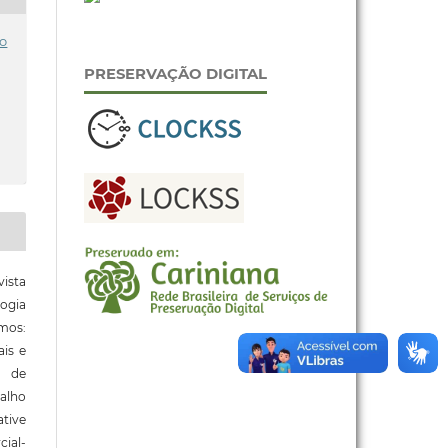
o
PRESERVAÇÃO DIGITAL
ista
ogia
mos:
ais e
o de
alho
tive
ial-