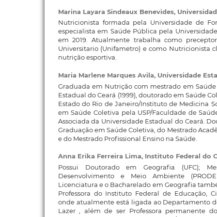
Marina Layara Sindeaux Benevides,
Universidad
Nutricionista formada pela Universidade de Fo
especialista em Saúde Pública pela Universidad
em 2019. Atualmente trabalha como preceptor
Universitario (Unifametro) e como Nutricionista 
nutrição esportiva.
Maria Marlene Marques Avila,
Universidade Est
Graduada em Nutrição com mestrado em Saúde P
Estadual do Ceará (1999), doutorado em Saúde Col
Estado do Rio de Janeiro/Instituto de Medicina S
em Saúde Coletiva pela USP/Faculdade de Saúde 
Associada da Universidade Estadual do Ceará. D
Graduação em Saúde Coletiva, do Mestrado Acad
e do Mestrado Profissional Ensino na Saúde.
Anna Erika Ferreira Lima,
Instituto Federal do 
Possui Doutorado em Geografia (UFC); Me
Desenvolvimento e Meio Ambiente (PROD
Licenciatura e o Bacharelado em Geografia tamb
Professora do Instituto Federal de Educação, Ci
onde atualmente está ligada ao Departamento de
Lazer , além de ser Professora permanente 