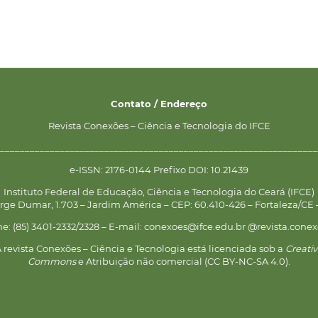
Contato / Endereço
Revista Conexões – Ciência e Tecnologia do IFCE
________________________________________________________________
e-ISSN: 2176-0144 Prefixo DOI: 10.21439
Instituto Federal de Educação, Ciência e Tecnologia do Ceará (IFCE)
rge Dumar, 1.703 – Jardim América – CEP: 60.410-426 – Fortaleza/CE –
ne: (85) 3401-2332/2328 – E-mail: conexoes@ifce.edu.br @revista.conex
 revista Conexões – Ciência e Tecnologia está licenciada sob a
Creati
Commons
e Atribuição não comercial (CC BY-NC-SA 4.0).