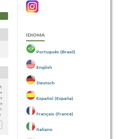
IDIOMA
Português (Brasil)
English
Deutsch
).
de
Español (España)
 o
ia
1.
Français (France)
8
Italiano