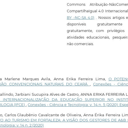
Commons Atribuição-NãoComerc
CompartilhaIgual 4.0 Internaciona
BY -NC-SA 4.0)
. Nossos artigos e
disponíveis gratuitament
gratuitamente, com privilégios 
atividades educacionais, pesquei
não comerciais.
ia Marlene Marques Avila, Anna Erika Ferreira Lima,
O POTEN
S NÃO CONVENCIONAIS NATURAIS DO CEARÁ
,
Conexões - Ciênc
allindo, Jarbiani Sucupira Alves de Castro, ANNA ERIKA FERREIRA 
 INTERNACIONALIZAÇÃO DA EDUCAÇÃO SUPERIOR NO INSTI
LOGIA (IFCE)
,
Conexões - Ciência e Tecnologia: v. 14 n. 5 (2020): Espe
 Carlos Glaubênio Cavalcante de Oliveira, Anna Érika Ferreira Li
 AO TURISMO EM FORTALEZA: A VISÃO DOS GESTORES DE A&B
ologia: v. 14 n. 2 (2020)