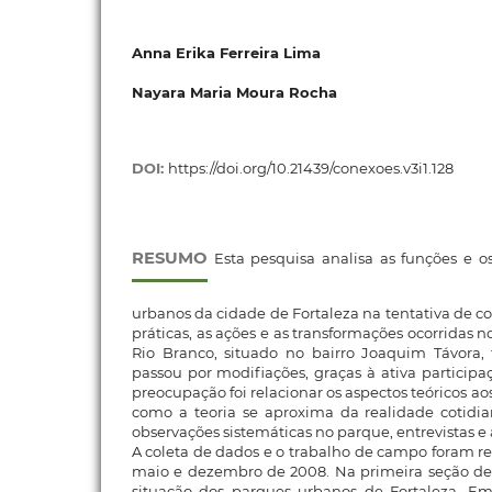
Anna Erika Ferreira Lima
Nayara Maria Moura Rocha
DOI:
https://doi.org/10.21439/conexoes.v3i1.128
RESUMO
Esta pesquisa analisa as funções e 
urbanos da cidade de Fortaleza na tentativa de c
práticas, as ações e as transformações ocorridas 
Rio Branco, situado no bairro Joaquim Távora, 
passou por modifiações, graças à ativa partici
preocupação foi relacionar os aspectos teóricos ao
como a teoria se aproxima da realidade cotidia
observações sistemáticas no parque, entrevistas e 
A coleta de dados e o trabalho de campo foram re
maio e dezembro de 2008. Na primeira seção des
situação dos parques urbanos de Fortaleza. E