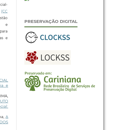
ial-
l
(CC
stão
PRESERVAÇÃO DIGITAL
e e
para
ras e
CIAL
ia e
LIMA,
TUTO
cial:
ma,
A
 DOS