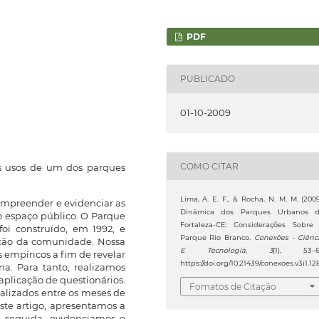
PDF
PUBLICADO
01-10-2009
COMO CITAR
os usos de um dos parques
Lima, A. E. F., & Rocha, N. M. M. (2009
ompreender e evidenciar as
Dinâmica dos Parques Urbanos 
no espaço público. O Parque
Fortaleza-CE: Considerações Sobre
foi construído, em 1992, e
Parque Rio Branco.
Conexões - Ciênc
pação da comunidade. Nossa
E Tecnologia
,
3
(1), 53–6
s empíricos a fim de revelar
https://doi.org/10.21439/conexoes.v3i1.12
na. Para tanto, realizamos
aplicação de questionários.
Fomatos de Citação
alizados entre os meses de
te artigo, apresentamos a
m seguida, evidenciamos o