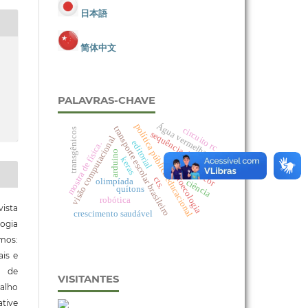
日本語
简体中文
PALAVRAS-CHAVE
Água vermelha
política pública educacional
transporte escolar brasileiro
circuito rc
transgênicos
sequência didática
visão computacional
editorial
mostra de física.
arduino
padrões de cor
keras
agroecologia
cts.
olimpíada
ciência
quítons
robótica
ista
crescimento saudável
ogia
mos:
ais e
o de
VISITANTES
alho
tive