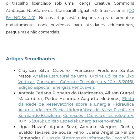
o trabalho licenciado sob uma licença Creative Commons
Atribuição-NãoComercial-CompartilhaIgual 4.0 Internacional
(CC
BY -NC-SA 4.0)
. Nossos artigos estão disponíveis gratuitamente e
gratuitamente, com privilégios para atividades educacionais,
pesqueiras e não comerciais.
Artigos Semelhantes
Glaylson Silva Craveiro, Francisco Frederico Santos
Matos,
Análise Estrutural de uma Turbina Eólica de Eixo
Vertical
,
Conexões - Ciência e Tecnologia: v. 10 n. 5 (2016):
Edição Especial: Energias Renováveis
Antonia Tatiana Pinheiro do Nascimento, Allison Gurgel
Macambira, Pedro Henrique Augusto Medeiros,
Efeito
da Rede de Reservatórios sobre a Energia Hidráulica
Acumulada em Bacia Hidrográfica de Meso-Escala no
Semiárido Brasileiro
,
Conexões - Ciência e Tecnologia: v.
10 n. 5 (2016): Edição Especial: Energias Renováveis
Lígia Nazaré Aguiar Silva, Adriana Marques Rocha,
Evaldo Tavares de Souza Filho, Juana Angélica Felipe
Fernandes,
O Uso de Sistemas de Informação Geográfica