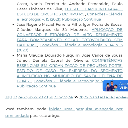
Costa, Nadia Ferreira de Andrade Esmeraldo, Paulo
César Linhares da Silva,
O USO DO ARDUINO PARA O
ESTUDO DE CIRCUITOS DO TIPO RC
,
Conexões - Ciência
e Tecnologia: v. 15 (2021): Publicação Contínua
José Rogério Maciel Ferreira Filho, Igor Rocha de Sousa,
Cláudio Marques de Sá Medeiros,
APLICAÇÃO DE
CONVERSOR ELETRÔNICO DE ALTO RENDIMENTO
PARA BOMBEAMENTO SOLAR FOTOVOLTAICO SEM
BATERIAS
,
Conexões - Ciência e Tecnologia: v. 14 n. 3
(2020)
Maria Gláucia Dourado Furquim, José Carlos de Sousa
Júnior, Daniela Cabral de Oliveira,
COMPETÊNCIAS
ESSENCIAIS EM ORGANIZAÇÃO DE PEQUENO PORTE:
ESTUDO DE CASO EM EMPRESA DO SEGMENTO
ALIMENTÍCIO NO MUNICÍPIO DE SANTA HELENA DE
GOIÁS
,
Conexões - Ciência e Tecnologia: v. 15 (2021):
Publicação Contínua
<<
<
23
24
25
26
27
28
29
30
31
32
33
34
35
36
37
38
39
40
41
42
43
44
Você também pode
iniciar uma pesquisa avançada por
similaridade
para este artigo.