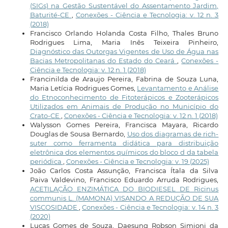
(SIGs) na Gestão Sustentável do Assentamento Jardim,
Baturité-CE
,
Conexões - Ciência e Tecnologia: v. 12 n. 3
(2018)
Francisco Orlando Holanda Costa Filho, Thales Bruno
Rodrigues Lima, Maria Inês Teixeira Pinheiro,
Diagnóstico das Outorgas Vigentes de Uso de Água nas
Bacias Metropolitanas do Estado do Ceará
,
Conexões -
Ciência e Tecnologia: v. 12 n. 1 (2018)
Francinilda de Araujo Pereira, Fabrina de Souza Luna,
Maria Letícia Rodrigues Gomes,
Levantamento e Análise
do Etnoconhecimento de Fitoterápicos e Zooterápicos
Utilizados em Animais de Produção no Município do
Crato-CE
,
Conexões - Ciência e Tecnologia: v. 12 n. 1 (2018)
Walysson Gomes Pereira, Francisca Mayara, Ricardo
Douglas de Sousa Bernardo,
Uso dos diagramas de rich-
suter como ferramenta didática para distribuição
eletrônica dos elementos químicos do bloco d da tabela
periódica
,
Conexões - Ciência e Tecnologia: v. 19 (2025)
João Carlos Costa Assunção, Francisca Ítala da Silva
Paiva Valdevino, Francisco Eduardo Arruda Rodrigues,
ACETILAÇÃO ENZIMÁTICA DO BIODIESEL DE Ricinus
communis L. (MAMONA) VISANDO A REDUÇÃO DE SUA
VISCOSIDADE
,
Conexões - Ciência e Tecnologia: v. 14 n. 3
(2020)
Lucas Gomes de Souza, Daesung Robson Simioni da