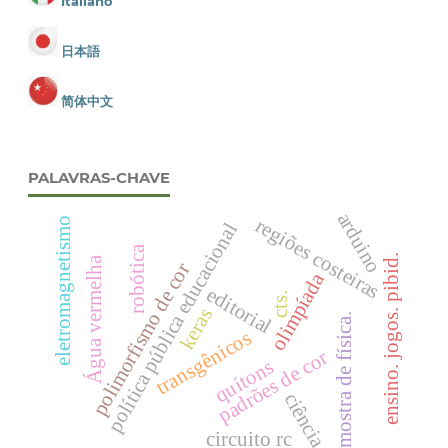
Italiano
日本語
简体中文
PALAVRAS-CHAVE
arduino
regiões costeiras
eletromagnetismo
política pública educacional
robótica
ensino. jogos. pibid.
Água vermelha
polimorfismo de cor
olimpíada
editorial
cts.
keras
mostra de física.
transgênicos
padrões de cor
quítons
ciência
circuito rc