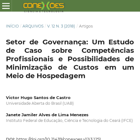
INÍCIO
/
ARQUIVOS
/
V. 12 N. 3 (2018)
/
Artigos
Setor de Governança: Um Estudo
de Caso sobre Competências
Profissionais e Possibilidades de
Minimização de Custos em um
Meio de Hospedagem
Victor Hugo Santos de Castro
Universidade Aberta do Brasil (UAB)
Janete Jamiler Alves de Lima Menezes
Instituto Federal de Educação, Ciência e Tecnologia do Ceará (IFCE)
DOI:
https://doi.org/10.21439/conexoes.v12i3.1251