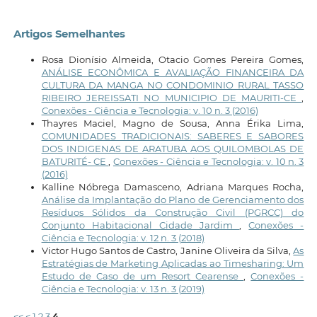
Artigos Semelhantes
Rosa Dionísio Almeida, Otacio Gomes Pereira Gomes,
ANÁLISE ECONÔMICA E AVALIAÇÃO FINANCEIRA DA
CULTURA DA MANGA NO CONDOMINIO RURAL TASSO
RIBEIRO JEREISSATI NO MUNICIPIO DE MAURITI-CE
,
Conexões - Ciência e Tecnologia: v. 10 n. 3 (2016)
Thayres Maciel, Magno de Sousa, Anna Érika Lima,
COMUNIDADES TRADICIONAIS: SABERES E SABORES
DOS INDIGENAS DE ARATUBA AOS QUILOMBOLAS DE
BATURITÉ- CE
,
Conexões - Ciência e Tecnologia: v. 10 n. 3
(2016)
Kalline Nóbrega Damasceno, Adriana Marques Rocha,
Análise da Implantação do Plano de Gerenciamento dos
Resíduos Sólidos da Construção Civil (PGRCC) do
Conjunto Habitacional Cidade Jardim
,
Conexões -
Ciência e Tecnologia: v. 12 n. 3 (2018)
Victor Hugo Santos de Castro, Janine Oliveira da Silva,
As
Estratégias de Marketing Aplicadas ao Timesharing: Um
Estudo de Caso de um Resort Cearense
,
Conexões -
Ciência e Tecnologia: v. 13 n. 3 (2019)
<<
<
1
2
3
4