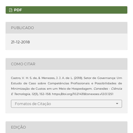
PDF
PUBLICADO
21-12-2018
COMO CITAR
Castro, V. H. S. de, & Menezes, J. J. A. de L. (2018). Setor de Governança: Um
Estudo de Caso sobre Competências Profissionais e Possibilidades de
Minimização de Custos em um Meio de Hospedagem.
Conexões - Ciência
E Tecnologia
,
12
(3), 152–158. https://doi.org/10.21439/conexoes.v12i3.1251
Fomatos de Citação
EDIÇÃO