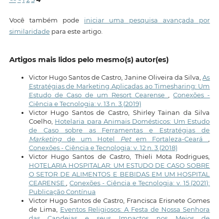
Você também pode
iniciar uma pesquisa avançada por
similaridade
para este artigo.
Artigos mais lidos pelo mesmo(s) autor(es)
Victor Hugo Santos de Castro, Janine Oliveira da Silva,
As
Estratégias de Marketing Aplicadas ao Timesharing: Um
Estudo de Caso de um Resort Cearense
,
Conexões -
Ciência e Tecnologia: v. 13 n. 3 (2019)
Victor Hugo Santos de Castro, Shirley Tainan da Silva
Coelho,
Hotelaria para Animais Domésticos: Um Estudo
de Caso sobre as Ferramentas e Estratégias de
Marketing
de um Hotel
Pet
em Fortaleza-Ceará
,
Conexões - Ciência e Tecnologia: v. 12 n. 3 (2018)
Victor Hugo Santos de Castro, Thieli Mota Rodrigues,
HOTELARIA HOSPITALAR: UM ESTUDO DE CASO SOBRE
O SETOR DE ALIMENTOS E BEBIDAS EM UM HOSPITAL
CEARENSE
,
Conexões - Ciência e Tecnologia: v. 15 (2021):
Publicação Contínua
Victor Hugo Santos de Castro, Francisca Erisnete Gomes
de Lima,
Eventos Religiosos: A Festa de Nossa Senhora
das Candeias e seus Impactos nos Meios de