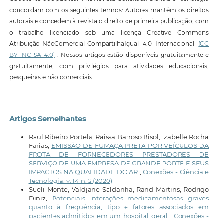
concordam com os seguintes termos: Autores mantêm os direitos
autorais e concedem à revista o direito de primeira publicação, com
o trabalho licenciado sob uma licença Creative Commons
Atribuição-NãoComercial-CompartilhaIgual 4.0 Internacional
(CC
BY -NC-SA 4.0)
. Nossos artigos estão disponíveis gratuitamente e
gratuitamente, com privilégios para atividades educacionais,
pesqueiras e não comerciais.
Artigos Semelhantes
Raul Ribeiro Portela, Raissa Barroso Bisol, Izabelle Rocha
Farias,
EMISSÃO DE FUMAÇA PRETA POR VEÍCULOS DA
FROTA DE FORNECEDORES PRESTADORES DE
SERVIÇO DE UMA EMPRESA DE GRANDE PORTE E SEUS
IMPACTOS NA QUALIDADE DO AR
,
Conexões - Ciência e
Tecnologia: v. 14 n. 2 (2020)
Sueli Monte, Valdjane Saldanha, Rand Martins, Rodrigo
Diniz,
Potenciais interações medicamentosas graves
quanto à frequência, tipo e fatores associados em
pacientes admitidos em um hospital geral
,
Conexões -