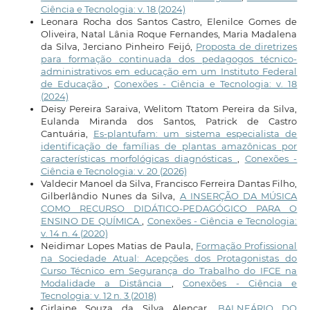
Ciência e Tecnologia: v. 18 (2024)
Leonara Rocha dos Santos Castro, Elenilce Gomes de
Oliveira, Natal Lânia Roque Fernandes, Maria Madalena
da Silva, Jerciano Pinheiro Feijó,
Proposta de diretrizes
para formação continuada dos pedagogos técnico-
administrativos em educação em um Instituto Federal
de Educação
,
Conexões - Ciência e Tecnologia: v. 18
(2024)
Deisy Pereira Saraiva, Welitom Ttatom Pereira da Silva,
Eulanda Miranda dos Santos, Patrick de Castro
Cantuária,
Es-plantufam: um sistema especialista de
identificação de famílias de plantas amazônicas por
características morfológicas diagnósticas
,
Conexões -
Ciência e Tecnologia: v. 20 (2026)
Valdecir Manoel da Silva, Francisco Ferreira Dantas Filho,
Gilberlândio Nunes da Silva,
A INSERÇÃO DA MÚSICA
COMO RECURSO DIDÁTICO-PEDAGÓGICO PARA O
ENSINO DE QUÍMICA
,
Conexões - Ciência e Tecnologia:
v. 14 n. 4 (2020)
Neidimar Lopes Matias de Paula,
Formação Profissional
na Sociedade Atual: Acepções dos Protagonistas do
Curso Técnico em Segurança do Trabalho do IFCE na
Modalidade a Distância
,
Conexões - Ciência e
Tecnologia: v. 12 n. 3 (2018)
Girlaine Souza da Silva Alencar,
BALNEÁRIO DO