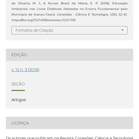
de Oliveira, M. J., & Nunes Brasil de Matos, E. P. (2018). Educação
Ambiental nos Livros Didáticos Adotados no Ensino Fundamental pelo
Município de Acaraú–Ceará.
Conexões - Ciência E Tecnologia
,
12
(3), 52–61.
https://doi.org/10.21439/conexoes.v12i3.1103
Fomatos de Citação
EDIÇÃO
v. 12 n. 3 (2018)
SEÇÃO
Artigos
LICENÇA
Os autores que publicam na Revista Conexões: Ciência e Tecnologia