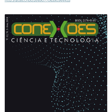
http://lattes.cnpq.br/6907706390544433