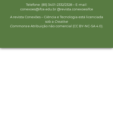
Telefone: (85) 3401-2332/2328 – E-mail:
conexoes@ifce.edu.br @revista.conexoesifce
A revista Conexões – Ciência e Tecnologia está licenciada
sob a
Creative
Commons
e Atribuição não comercial (CC BY-NC-SA 4.0).