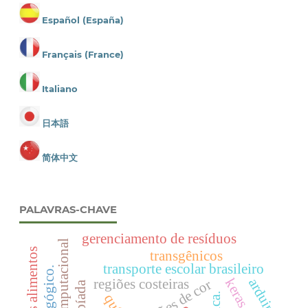
Español (España)
Français (France)
Italiano
日本語
简体中文
PALAVRAS-CHAVE
gerenciamento de resíduos
visão computacional
transgênicos
transporte escolar brasileiro
arduino
keras
regiões costeiras
padrões de cor