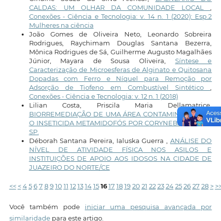
CALDAS: UM OLHAR DA COMUNIDADE LOCAL
,
Conexões - Ciência e Tecnologia: v. 14 n. 1 (2020): Esp.2
Mulheres na ciência
João Gomes de Oliveira Neto, Leonardo Sobreira
Rodrigues, Raychimam Douglas Santana Bezerra,
Mônica Rodrigues de Sá, Guilherme Augusto Magalhães
Júnior, Mayara de Sousa Oliveira,
Síntese e
Caracterização de Microesferas de Alginato e Quitosana
Dopadas com Ferro e Níquel para Remoção por
Adsorção de Tiofeno em Combustível Sintético
,
Conexões - Ciência e Tecnologia: v. 12 n. 1 (2018)
Lilian Costa, Priscila Maria Dellamatrice,
BIORREMEDIAÇÃO DE UMA ÁREA CONTAMINADA COM
O INSETICIDA METAMIDOFÓS POR CORYNEBACTERIUM
SP.
Déborah Santana Pereira, Ialuska Guerra ,
ANÁLISE DO
NÍVEL DE ATIVIDADE FÍSICA NOS ASILOS E
INSTITUIÇÕES DE APOIO AOS IDOSOS NA CIDADE DE
JUAZEIRO DO NORTE/CE
<<
<
4
5
6
7
8
9
10
11
12
13
14
15
16
17
18
19
20
21
22
23
24
25
26
27
28
>
>
Você também pode
iniciar uma pesquisa avançada por
similaridade
para este artigo.