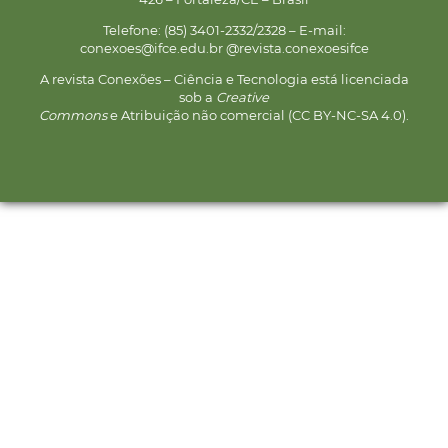
Telefone: (85) 3401-2332/2328 – E-mail:
conexoes@ifce.edu.br @revista.conexoesifce
A revista Conexões – Ciência e Tecnologia está licenciada
sob a
Creative
Commons
e Atribuição não comercial (CC BY-NC-SA 4.0).