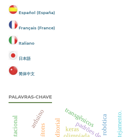
Español (España)
Français (France)
Italiano
日本語
简体中文
PALAVRAS-CHAVE
transgênicos
arduino
robótica
editorial
padrões de cor
quítons
keras
olimpíada