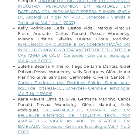
Sampaio,
TRATAMENTO BIOLÓGICO DE EFLUENTES DE
INDÚSTRIA PETROQUÍMICA EM REATORES EM
BATELADA COM BIOMASSA DISPERSA E IMOBILIZADA
DE Aspergillus niger AN 400
,
Conexões - Ciência e
Tecnologia: Vol. 1, No. 1 (2007)
Kelly Rodrigues, Carla Bastos Vidal, Marcus Vinícius
Freire Andrade, Carlos Ronald Pessoa Wanderley,
Iolanda Cristina Silveira Duarte, Glória Marinho,
INFLUÊNCIA DA GLICOSE E DA CONCENTRAÇÃO DO
INÓCULO FÚNGICO NO TRATAMENTO DE EFLUENTE DA
CASTANHA DE CAJU
,
Conexões - Ciência e Tecnologia:
Vol. 4, No. 2 (2010)
Zuleika Bezerra Pinheiro, Tiago de Lima Dantas, Israel
Robson Pessoa Wanderley, Kelly Rodrigues, Glória Maria
Marinho Silva Sampaio, Gemmelle Oliveira Santos,
A
Cadeia Produtiva dos Resíduos Sólidos Domiciliares
(RSD) de Fortaleza-CE
,
Conexões - Ciência e Tecnologia:
Vol. 3, No. 1 (2009)
Karla Mayara Lima da Silva, Germana Marinho, Carlos
Ronald Pessoa Wanderley, Glória Marinho, Kelly
Rodrigues,
DEGRADAÇÃO DE CORANTE AZO EM
EFLUENTE SINTÉTICO DE INDÚSTRIA TÊXTIL POR
ASPERGILLUS NIGER AN 400 EM REATORES EM
BATELADA
,
Conexões - Ciência e Tecnologia: Vol. 4, No. 2
(2010)