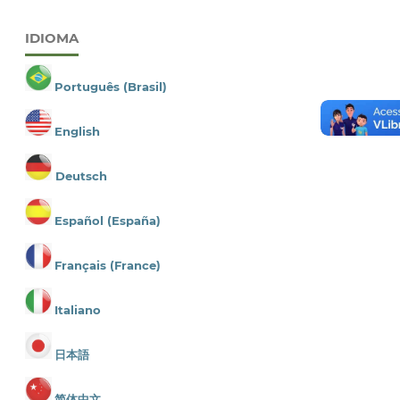
IDIOMA
Português (Brasil)
English
Deutsch
Español (España)
Français (France)
Italiano
日本語
简体中文