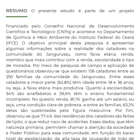
RESUMO
O presente estudo é parte de um projeto
financiado pelo Conselho Nacional de Desenvolvimento
Científico e Tecnológico (CNPq) e acontece no Departamento
de Química e Meio Ambiente do Instituto Federal do Ceará
(IFCE). O objetivo principal desta pesquisa é apresentar
algumas informações sobre a realidade dos catadores na
comunidade do Jangurussu, como faixa etária, renda,
membro que mais contribui com a renda, escolaridade e tipo
de moradia. Por meio de pesquisa de campo e aplicação de
questionários observou-se que existem 156 catadores entre as
250 famílias da comunidade do Jangurussu. Entre esses
catadores a maior parte (62,8%) têm idade entre 18 e 36 anos,
ou seja, a faixa etária mais produtiva. Quanto à escolaridade,
34% são analfabetos e 59,6% têm o ensino fundamental
incompleto. No quesito renda, 81,1% ganha até um salário, ou
seja, uma condição clara de pobreza, e entre as famílias, 63,2%
delas são sustentadas pela figura masculina. Por fim,
observou-se que 77,4% das residências dos catadores são feitas
de tijolo, o que reduz risco de acidentes. Esses dados, que têm
natureza primária, permitem chamar a atenção da sociedade
e Poder Público para essa comunidade, em função do baixo
nível de escolarização, da alta taxa de ocupação de mão de