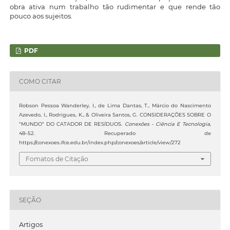
obra ativa num trabalho tão rudimentar e que rende tão
pouco aos sujeitos.
PDF
COMO CITAR
Robson Pessoa Wanderley, I., de Lima Dantas, T., Márcio do Nascimento
Azevedo, I., Rodrigues, K., & Oliveira Santos, G. CONSIDERAÇÕES SOBRE O
“MUNDO” DO CATADOR DE RESÍDUOS.
Conexões - Ciência E Tecnologia
,
48–52. Recuperado de
https://conexoes.ifce.edu.br/index.php/conexoes/article/view/272
Fomatos de Citação
SEÇÃO
Artigos