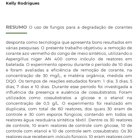
Kelly Rodrigues
RESUMO
O uso de fungos para a degradação de corantes
desponta como tecnologia que apresenta bons resultados em
várias pesquisas. O presente trabalho objetivou a remoção de
corante azo vermelho do congo de meio sintético, utilizando o
Aspergillus niger AN 400 como inóculo de reatores em
batelada. O experimento operou durante o período de 10 dias
e foram avaliadas a eficiência de remoção de corante, na
concentração de 30 mg/L, e matéria orgânica, medida em
DQO. Os tempos de reações estudados foram: 1 dia; 3 dias; 5
dias; 7 dias e 10 dias. Durante esse período foi investigada a
influência da presença e ausência de cossubstratos. Foram
utilizados como cossubstratos a glicose e o etanol na
concentração de 0,5 g/L. O experimento foi realizado em
duplicata, com total de 60 reatores, dos quais 30 eram de
controle e 30 com esporos fúngicos, contendo em todos os
reatores água residuária sintética têxtil. Dentre os 30 reatores
de controle, 10 eram reatores de controle com glicose, 10 de
controle com etanol e 10 de controle sem cossubstrato. Os 30
reatores que receberam inóculo fúngico, 10 eram reatores com