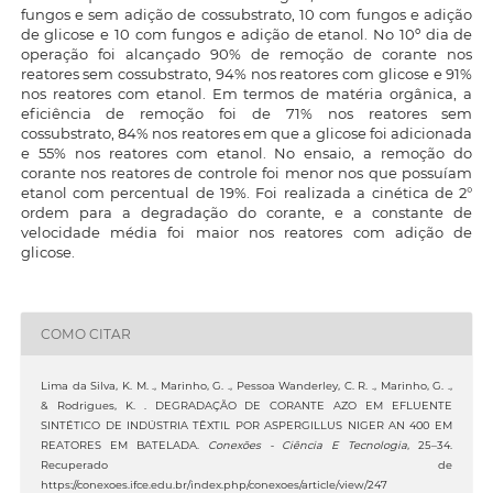
fungos e sem adição de cossubstrato, 10 com fungos e adição
de glicose e 10 com fungos e adição de etanol. No 10º dia de
operação foi alcançado 90% de remoção de corante nos
reatores sem cossubstrato, 94% nos reatores com glicose e 91%
nos reatores com etanol. Em termos de matéria orgânica, a
eficiência de remoção foi de 71% nos reatores sem
cossubstrato, 84% nos reatores em que a glicose foi adicionada
e 55% nos reatores com etanol. No ensaio, a remoção do
corante nos reatores de controle foi menor nos que possuíam
etanol com percentual de 19%. Foi realizada a cinética de 2°
ordem para a degradação do corante, e a constante de
velocidade média foi maior nos reatores com adição de
glicose.
COMO CITAR
Lima da Silva, K. M. ., Marinho, G. ., Pessoa Wanderley, C. R. ., Marinho, G. .,
& Rodrigues, K. . DEGRADAÇÃO DE CORANTE AZO EM EFLUENTE
SINTÉTICO DE INDÚSTRIA TÊXTIL POR ASPERGILLUS NIGER AN 400 EM
REATORES EM BATELADA.
Conexões - Ciência E Tecnologia
, 25–34.
Recuperado de
https://conexoes.ifce.edu.br/index.php/conexoes/article/view/247