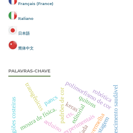
Français (France)
Italiano
日本語
简体中文
PALAVRAS-CHAVE
polimorfismo de cor
transgênicos
crescimento saudável
robótica
padrões de cor
pancs
quítons
regiões costeiras
keras
editorial
mostra de física.
cts.
Água vermelha
atividades experimentais
compostagem
arduino