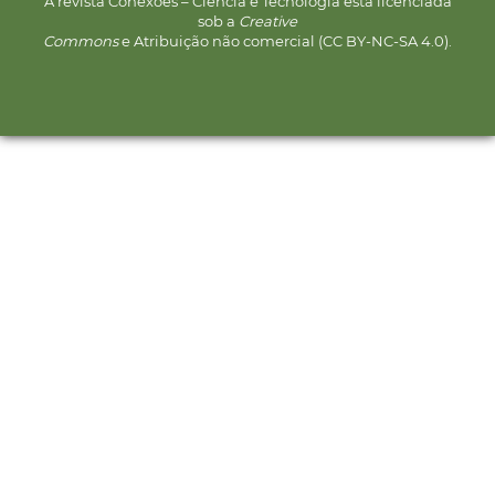
A revista Conexões – Ciência e Tecnologia está licenciada
sob a
Creative
Commons
e Atribuição não comercial (CC BY-NC-SA 4.0).