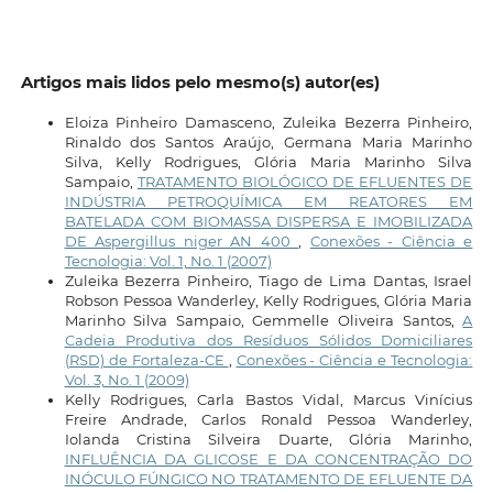
Artigos mais lidos pelo mesmo(s) autor(es)
Eloiza Pinheiro Damasceno, Zuleika Bezerra Pinheiro,
Rinaldo dos Santos Araújo, Germana Maria Marinho
Silva, Kelly Rodrigues, Glória Maria Marinho Silva
Sampaio,
TRATAMENTO BIOLÓGICO DE EFLUENTES DE
INDÚSTRIA PETROQUÍMICA EM REATORES EM
BATELADA COM BIOMASSA DISPERSA E IMOBILIZADA
DE Aspergillus niger AN 400
,
Conexões - Ciência e
Tecnologia: Vol. 1, No. 1 (2007)
Zuleika Bezerra Pinheiro, Tiago de Lima Dantas, Israel
Robson Pessoa Wanderley, Kelly Rodrigues, Glória Maria
Marinho Silva Sampaio, Gemmelle Oliveira Santos,
A
Cadeia Produtiva dos Resíduos Sólidos Domiciliares
(RSD) de Fortaleza-CE
,
Conexões - Ciência e Tecnologia:
Vol. 3, No. 1 (2009)
Kelly Rodrigues, Carla Bastos Vidal, Marcus Vinícius
Freire Andrade, Carlos Ronald Pessoa Wanderley,
Iolanda Cristina Silveira Duarte, Glória Marinho,
INFLUÊNCIA DA GLICOSE E DA CONCENTRAÇÃO DO
INÓCULO FÚNGICO NO TRATAMENTO DE EFLUENTE DA