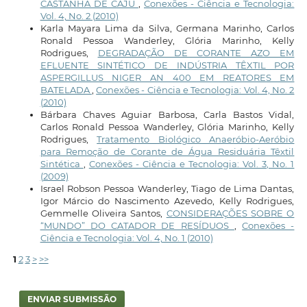
CASTANHA DE CAJU
,
Conexões - Ciência e Tecnologia:
Vol. 4, No. 2 (2010)
Karla Mayara Lima da Silva, Germana Marinho, Carlos
Ronald Pessoa Wanderley, Glória Marinho, Kelly
Rodrigues,
DEGRADAÇÃO DE CORANTE AZO EM
EFLUENTE SINTÉTICO DE INDÚSTRIA TÊXTIL POR
ASPERGILLUS NIGER AN 400 EM REATORES EM
BATELADA
,
Conexões - Ciência e Tecnologia: Vol. 4, No. 2
(2010)
Bárbara Chaves Aguiar Barbosa, Carla Bastos Vidal,
Carlos Ronald Pessoa Wanderley, Glória Marinho, Kelly
Rodrigues,
Tratamento Biológico Anaeróbio-Aeróbio
para Remoção de Corante de Água Residuária Têxtil
Sintética
,
Conexões - Ciência e Tecnologia: Vol. 3, No. 1
(2009)
Israel Robson Pessoa Wanderley, Tiago de Lima Dantas,
Igor Márcio do Nascimento Azevedo, Kelly Rodrigues,
Gemmelle Oliveira Santos,
CONSIDERAÇÕES SOBRE O
“MUNDO” DO CATADOR DE RESÍDUOS
,
Conexões -
Ciência e Tecnologia: Vol. 4, No. 1 (2010)
1
2
3
>
>>
ENVIAR SUBMISSÃO