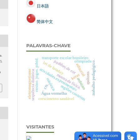
日本語
简体中文
PALAVRAS-CHAVE
a.
transporte escolar brasileiro
ensino. jogos. pibid.
padrões de cor
olimpíada
2),
.trabalho pedagógico.
lei de faraday
editorial
atividades experimentais
eletromagnetismo
sequência didática
9
quítons
keras
mostra de física.
arduino
robótica
cts.
regiões costeiras
Água vermelha
crescimento saudável
VISITANTES