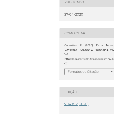
PUBLICADO
27-04-2020
COMO CITAR
Conexões, R. (2020). Ficha Técnic
Conexões - Ciência E Tecnologia
,
14
(
1–5.
https://doi.org/10.21439/conexoes.v14i2.1
07
Fomatos de Citação
EDIÇÃO
v. 14 n. 2 (2020)