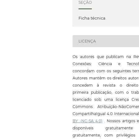
SEÇÃO
Ficha técnica
LICENÇA
Os autores que publicam na Rev
Conexões: Ciência e Tecnol
concordam com os seguintes ter
Autores mantêm os direitos autor
concedem à revista o direit
primeira publicação, com o trab
licenciado sob uma licença Crea
Commons Atribuição-NãoComerc
CompartilhaIgual 4.0 Internaciona
BY -NC-SA 4.0)
. Nossos artigos e
disponíveis gratuitament
gratuitamente, com privilégios 