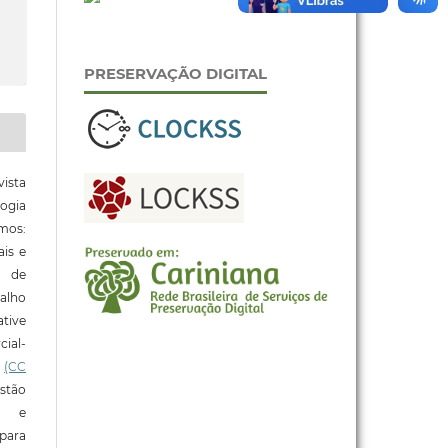
PRESERVAÇÃO DIGITAL
ista
ogia
mos:
ais e
o de
alho
tive
ial-
l
(CC
stão
e e
para