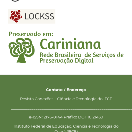
Contato / Endereço
Revista Conexões – Ciência e Tecnologia do IFCE
__________________________________________________________
e-ISSN: 2176-0144 Prefixo DOI: 10.21439
Instituto Federal de Educação, Ciência e Tecnologia do
Ceará (IFCE)