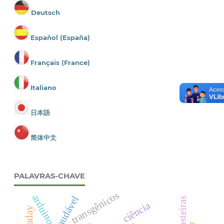
Deutsch
Español (España)
Français (France)
Italiano
日本語
简体中文
PALAVRAS-CHAVE
transgênicos
arduino
ciência