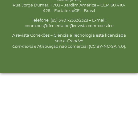
Rua Jorge Dumar, 1.703 – Jardim América – CEP: 60.410-
426 – Fortaleza/CE – Brasil
Telefone: (85) 3401-2332/2328 – E-mail:
conexoes@ifce.edu.br @revista.conexoesifce
A revista Conexões – Ciência e Tecnologia está licenciada
sob a
Creative
Commons
e Atribuição não comercial (CC BY-NC-SA 4.0).