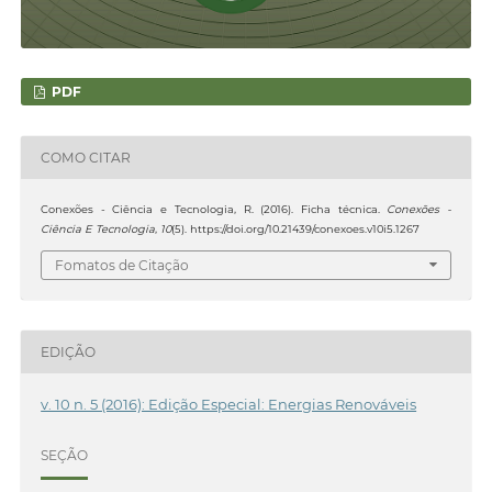
PDF
COMO CITAR
Conexões - Ciência e Tecnologia, R. (2016). Ficha técnica.
Conexões -
Ciência E Tecnologia
,
10
(5). https://doi.org/10.21439/conexoes.v10i5.1267
Fomatos de Citação
EDIÇÃO
v. 10 n. 5 (2016): Edição Especial: Energias Renováveis
SEÇÃO