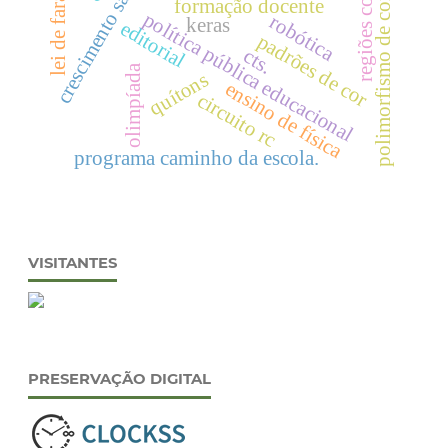
crescimento saudável
regiões costeiras
lei de faraday
formação docente
polimorfismo de cor
política pública educacional
robótica
keras
editorial
padrões de cor
cts.
olimpíada
quítons
ensino de física
circuito rc
programa caminho da escola.
VISITANTES
PRESERVAÇÃO DIGITAL