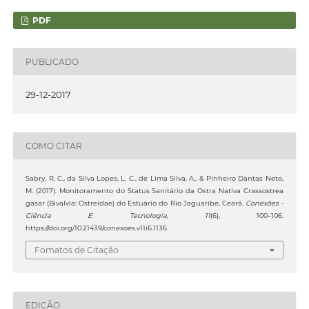
PDF
PUBLICADO
29-12-2017
COMO CITAR
Sabry, R. C., da Silva Lopes, L. C., de Lima Silva, A., & Pinheiro Dantas Neto,
M. (2017). Monitoramento do Status Sanitário da Ostra Nativa Crassostrea
gasar (Bivalvia: Ostreidae) do Estuário do Rio Jaguaribe, Ceará.
Conexões -
Ciência E Tecnologia
,
11
(6), 100–106.
https://doi.org/10.21439/conexoes.v11i6.1136
Fomatos de Citação
EDIÇÃO