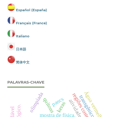
Español (España)
Français (France)
Italiano
日本語
简体中文
PALAVRAS-CHAVE
Água vermelha
olimpíada
regiões costeiras
transgênicos
pancs
quítons
keras
mostra de física.