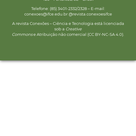
Telefone: (85) 3401-2332/2328 – E-mail:
conexoes@ifce.edu.br @revista.conexoesifce
A revista Conexões – Ciência e Tecnologia está licenciada
sob a
Creative
Commons
e Atribuição não comercial (CC BY-NC-SA 4.0).