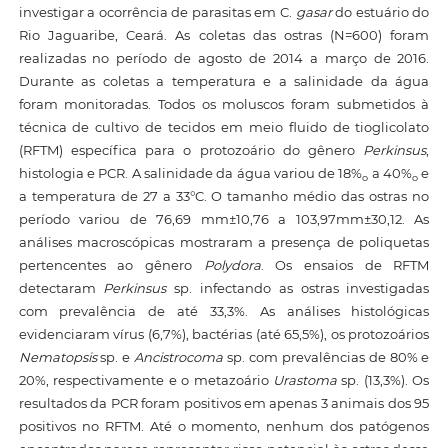
investigar a ocorrência de parasitas em C.
gasar
do estuário do
Rio Jaguaribe, Ceará. As coletas das ostras (N=600) foram
realizadas no período de agosto de 2014 a março de 2016.
Durante as coletas a temperatura e a salinidade da água
foram monitoradas. Todos os moluscos foram submetidos à
técnica de cultivo de tecidos em meio fluido de tioglicolato
(RFTM) específica para o protozoário do gênero
Perkinsus
,
histologia e PCR. A salinidade da água variou de 18%
a 40%
e
o
o
a temperatura de 27 a 33°C. O tamanho médio das ostras no
período variou de 76,69 mm±10,76 a 103,97mm±30,12. As
análises macroscópicas mostraram a presença de poliquetas
pertencentes ao gênero
Polydora
. Os ensaios de RFTM
detectaram
Perkinsus
sp. infectando as ostras investigadas
com prevalência de até 33,3%. As análises histológicas
evidenciaram vírus (6,7%), bactérias (até 65,5%), os protozoários
Nematopsis
sp. e
Ancistrocoma
sp. com prevalências de 80% e
20%, respectivamente e o metazoário
Urastoma
sp. (13,3%). Os
resultados da PCR foram positivos em apenas 3 animais dos 95
positivos no RFTM. Até o momento, nenhum dos patógenos