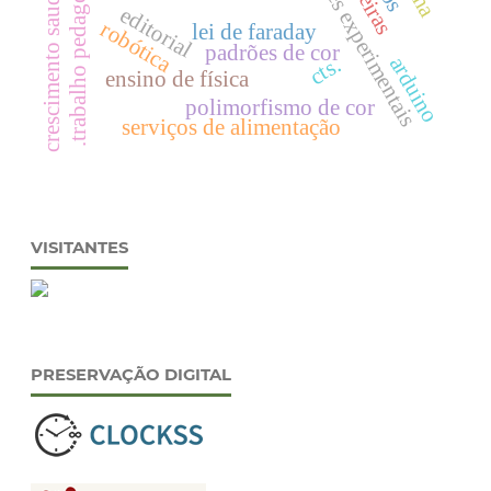
atividades experimentais
.trabalho pedagógico.
crescimento saudável
editorial
robótica
lei de faraday
padrões de cor
arduino
cts.
ensino de física
polimorfismo de cor
serviços de alimentação
VISITANTES
PRESERVAÇÃO DIGITAL