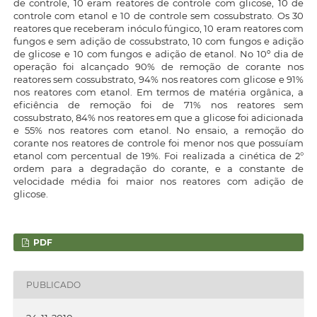
de controle, 10 eram reatores de controle com glicose, 10 de
controle com etanol e 10 de controle sem cossubstrato. Os 30
reatores que receberam inóculo fúngico, 10 eram reatores com
fungos e sem adição de cossubstrato, 10 com fungos e adição
de glicose e 10 com fungos e adição de etanol. No 10º dia de
operação foi alcançado 90% de remoção de corante nos
reatores sem cossubstrato, 94% nos reatores com glicose e 91%
nos reatores com etanol. Em termos de matéria orgânica, a
eficiência de remoção foi de 71% nos reatores sem
cossubstrato, 84% nos reatores em que a glicose foi adicionada
e 55% nos reatores com etanol. No ensaio, a remoção do
corante nos reatores de controle foi menor nos que possuíam
etanol com percentual de 19%. Foi realizada a cinética de 2°
ordem para a degradação do corante, e a constante de
velocidade média foi maior nos reatores com adição de
glicose.
PDF
PUBLICADO