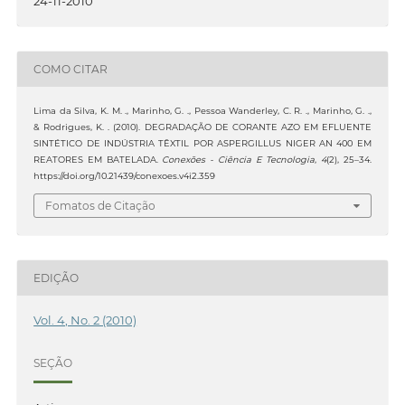
24-11-2010
COMO CITAR
Lima da Silva, K. M. ., Marinho, G. ., Pessoa Wanderley, C. R. ., Marinho, G. .,
& Rodrigues, K. . (2010). DEGRADAÇÃO DE CORANTE AZO EM EFLUENTE
SINTÉTICO DE INDÚSTRIA TÊXTIL POR ASPERGILLUS NIGER AN 400 EM
REATORES EM BATELADA.
Conexões - Ciência E Tecnologia
,
4
(2), 25–34.
https://doi.org/10.21439/conexoes.v4i2.359
Fomatos de Citação
EDIÇÃO
Vol. 4, No. 2 (2010)
SEÇÃO