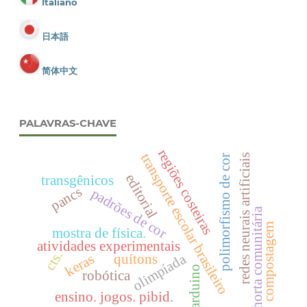
Italiano
日本語
简体中文
PALAVRAS-CHAVE
regiões costeiras
transporte escolar brasileiro
redes neurais artificiais
polimorfismo de cor
editorial
transgênicos
pancs
padrões de cor
horta comunitária
compostagem
mostra de física.
atividades experimentais
cts.
olimpíada
keras
quítons
arduino
robótica
ensino. jogos. pibid.