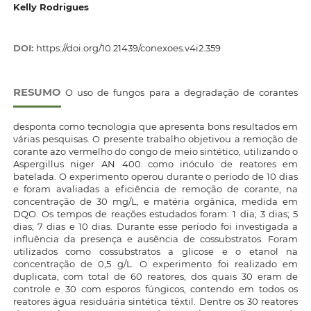
Kelly Rodrigues
DOI:
https://doi.org/10.21439/conexoes.v4i2.359
RESUMO
O uso de fungos para a degradação de corantes
desponta como tecnologia que apresenta bons resultados em
várias pesquisas. O presente trabalho objetivou a remoção de
corante azo vermelho do congo de meio sintético, utilizando o
Aspergillus niger AN 400 como inóculo de reatores em
batelada. O experimento operou durante o período de 10 dias
e foram avaliadas a eficiência de remoção de corante, na
concentração de 30 mg/L, e matéria orgânica, medida em
DQO. Os tempos de reações estudados foram: 1 dia; 3 dias; 5
dias; 7 dias e 10 dias. Durante esse período foi investigada a
influência da presença e ausência de cossubstratos. Foram
utilizados como cossubstratos a glicose e o etanol na
concentração de 0,5 g/L. O experimento foi realizado em
duplicata, com total de 60 reatores, dos quais 30 eram de
controle e 30 com esporos fúngicos, contendo em todos os
reatores água residuária sintética têxtil. Dentre os 30 reatores