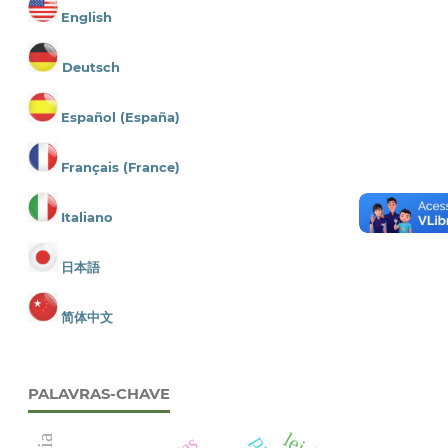
English
Deutsch
Español (España)
Français (France)
Italiano
日本語
简体中文
PALAVRAS-CHAVE