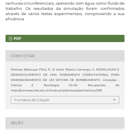
ranhuras circunferenciais, operando com água como fluido de
trabalho. Os resultados da simulação foram confirmados
através de vários testes experimentais, comprovando a sua
eficiência.
PDF
COMO CITAR
Pedrosa Rebouças Filho, P., & Victor Ribeiro Camargo, H. MODELAGEM E
DESENVOLVIMENTO DE UMA FERRAMENTA COMPUTACIONAL PARA
DIMENSIONAMENTO DE UM SISTEMA DE BOMBEAMENTO.
Conexões -
Ciência E Tecnologia
, 53–62. Recuperado de
https://conexoes.ifce.edu.br/index.php/conexoes/article/view/283
Fomatos de Citação
SEÇÃO