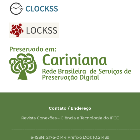
Contato / Endereço
Revista Conexões – Ciência e Tecnologia do IFCE
__________________________________________________________
e-ISSN: 2176-0144 Prefixo DOI: 10.21439