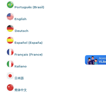
Português (Brasil)
English
Deutsch
Español (España)
Français (France)
Italiano
日本語
简体中文