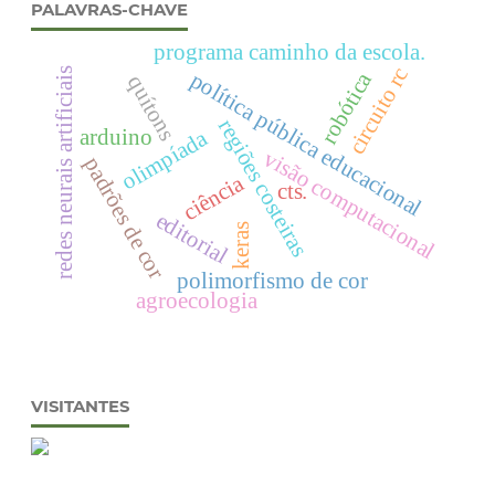
PALAVRAS-CHAVE
programa caminho da escola.
circuito rc
redes neurais artificiais
robótica
política pública educacional
quítons
regiões costeiras
arduino
olimpíada
visão computacional
padrões de cor
ciência
cts.
editorial
keras
polimorfismo de cor
agroecologia
VISITANTES