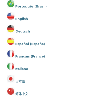
Português (Brasil)
English
Deutsch
Español (España)
Français (France)
Italiano
日本語
简体中文