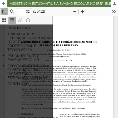
ASSISTÊNCIA ESTUDANTIL E A EVASÃO ESCOLAR NO IFSP: ELEMENTOS PARA REFLEXÃO