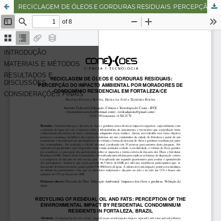
RECICLAGEM DE ÓLEOS E GORDURAS RESIDUAIS: PERCEPÇÃO DO IMPACTO AMBIENTAL POR MORADORES DE CONDOMÍNIO RESIDENCIAL EM FORTALEZA/CE