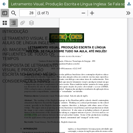
Letramento Visual, Produção Escrita e Língua Inglesa: Se Fala sobre Tudo na Aula, até Inglês!