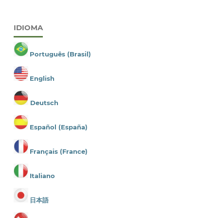
IDIOMA
Português (Brasil)
English
Deutsch
Español (España)
Français (France)
Italiano
日本語