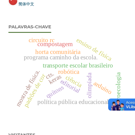
简体中文
PALAVRAS-CHAVE
ensino de física
circuito rc
compostagem
horta comunitária
programa caminho da escola.
transporte escolar brasileiro
robótica
mostra de física.
cts.
agroecologia
olimpíada
padrões de cor
keras
ciência
editorial
arduino
quítons
política pública educacional